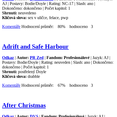
AJ | Postavy: Bodie/Doyle | Rating: NC-17 | Slash: ano |
Dokončeno: dokončeno | Počet kapitol: 1
Shrnutí:
neuvedeno
Klíčová slova:
sex v uličce, felace, pwp
Komentáře
Hodnocení průměr: 80% hodnoceno 3
Adrift and Safe Harbour
Odkaz
|
Autor:
PR Zed
|
Fandom: Profesionálové
| Jazyk: AJ |
Postavy: Bodie/Doyle | Rating: neuveden | Slash: ano | Dokončeno:
dokončeno | Počet kapitol: 1
Shrnutí:
postřelený Doyle
Klíčová slova:
drabble
Komentáře
Hodnocení průměr: 67% hodnoceno 3
After Christmas
Odkaz
|
Autor:
DVS
|
Fandom: Profesionálové
| Jazyk: AJ |