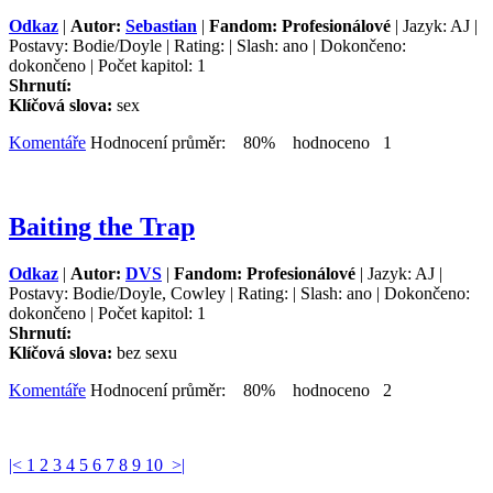
Odkaz
|
Autor:
Sebastian
|
Fandom: Profesionálové
| Jazyk: AJ |
Postavy: Bodie/Doyle | Rating: | Slash: ano | Dokončeno:
dokončeno | Počet kapitol: 1
Shrnutí:
Klíčová slova:
sex
Komentáře
Hodnocení průměr: 80% hodnoceno 1
Baiting the Trap
Odkaz
|
Autor:
DVS
|
Fandom: Profesionálové
| Jazyk: AJ |
Postavy: Bodie/Doyle, Cowley | Rating: | Slash: ano | Dokončeno:
dokončeno | Počet kapitol: 1
Shrnutí:
Klíčová slova:
bez sexu
Komentáře
Hodnocení průměr: 80% hodnoceno 2
|<
1
2
3
4
5
6
7
8
9
10
>|