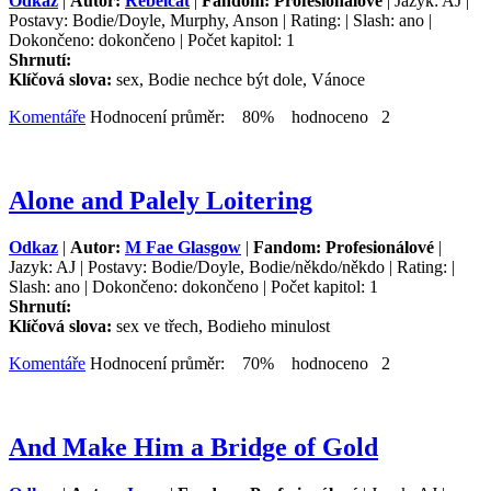
Odkaz
|
Autor:
Rebelcat
|
Fandom: Profesionálové
| Jazyk: AJ |
Postavy: Bodie/Doyle, Murphy, Anson | Rating: | Slash: ano |
Dokončeno: dokončeno | Počet kapitol: 1
Shrnutí:
Klíčová slova:
sex, Bodie nechce být dole, Vánoce
Komentáře
Hodnocení průměr: 80% hodnoceno 2
Alone and Palely Loitering
Odkaz
|
Autor:
M Fae Glasgow
|
Fandom: Profesionálové
|
Jazyk: AJ | Postavy: Bodie/Doyle, Bodie/někdo/někdo | Rating: |
Slash: ano | Dokončeno: dokončeno | Počet kapitol: 1
Shrnutí:
Klíčová slova:
sex ve třech, Bodieho minulost
Komentáře
Hodnocení průměr: 70% hodnoceno 2
And Make Him a Bridge of Gold