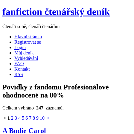
fanfiction čtenářský deník
Čtenáři sobě, čtenáři čtenářům
Hlavní stránka
Registrovat se
Login
Můj deník
Vyhledávání
FAQ
Kontakt
RSS
Povídky z fandomu Profesionálové
ohodnocené na 80%
Celkem vybráno
247
záznamů.
|<
1
2
3
4
5
6
7
8
9
10
>|
A Bodie Carol