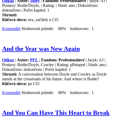
Odkaz
|
Autor:
Josey
|
Fandom: Profesionálové
| Jazyk: AJ |
Postavy: Bodie/Doyle, | Rating: | Slash: ano | Dokončeno:
dokončeno | Počet kapitol: 1
Shrnutí:
Klíčová slova:
sex, začátek u CI5
Komentáře
Hodnocení průměr: 80% hodnoceno 1
And the Year was New Again
Odkaz
|
Autor:
PFL
|
Fandom: Profesionálové
| Jazyk: AJ |
Postavy: Bodie/Doyle, Cowley | Rating: přístupné | Slash: ano |
Dokončeno: dokončeno | Počet kapitol: 1
Shrnutí:
A conversation between Doyle and Cowley as Doyle
stands at the crossroads of his future. And where is Bodie?
Klíčová slova:
po CI5
Komentáře
Hodnocení průměr: 80% hodnoceno 1
And You Can Have This Heart to Break