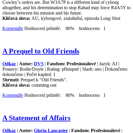
Cowley´s orders are. But W3A7P is a different kind of cyborg
altogether, and his determination to stop Rahad may force R4A5Y to
choose between his mission and his future.
Klíčová slova:
AU, kyborgové, znásilnění, epizoda Long Shot
Komentáře
Hodnocení průměr: 80% hodnoceno 1
A Prequel to Old Friends
Odkaz
|
Autor:
DVS
|
Fandom: Profesionálové
| Jazyk: AJ |
Postavy: Bodie/Doyle | Rating: přístupné | Slash: ano | Dokončeno:
dokončeno | Počet kapitol: 1
Shrnutí:
Prequel k "Old Friends".
Klíčová slova:
comming-out
Komentáře
Hodnocení průměr: 80% hodnoceno 1
A Statement of Affairs
Odkaz
|
Autor:
Gloria Lancaster
|
Fandom: Profesionálové
|