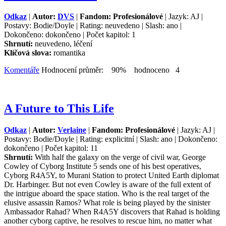
Odkaz
|
Autor:
DVS
|
Fandom: Profesionálové
| Jazyk: AJ |
Postavy: Bodie/Doyle | Rating: neuvedeno | Slash: ano |
Dokončeno: dokončeno | Počet kapitol: 1
Shrnutí:
neuvedeno, léčení
Klíčová slova:
romantika
Komentáře
Hodnocení průměr: 90% hodnoceno 4
A Future to This Life
Odkaz
|
Autor:
Verlaine
|
Fandom: Profesionálové
| Jazyk: AJ |
Postavy: Bodie/Doyle | Rating: explicitní | Slash: ano | Dokončeno:
dokončeno | Počet kapitol: 11
Shrnutí:
With half the galaxy on the verge of civil war, George
Cowley of Cyborg Institute 5 sends one of his best operatives,
Cyborg R4A5Y, to Murani Station to protect United Earth diplomat
Dr. Harbinger. But not even Cowley is aware of the full extent of
the intrigue aboard the space station. Who is the real target of the
elusive assassin Ramos? What role is being played by the sinister
Ambassador Rahad? When R4A5Y discovers that Rahad is holding
another cyborg captive, he resolves to rescue him, no matter what