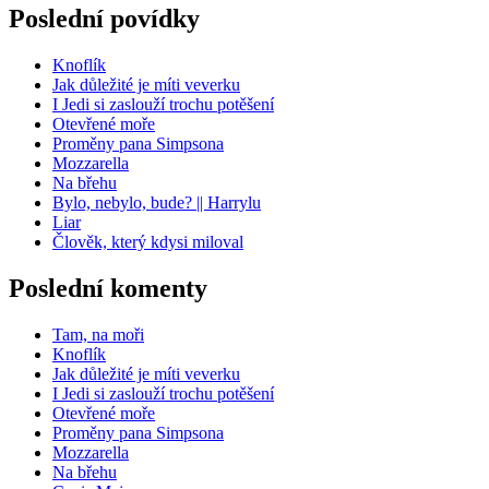
Poslední povídky
Knoflík
Jak důležité je míti veverku
I Jedi si zaslouží trochu potěšení
Otevřené moře
Proměny pana Simpsona
Mozzarella
Na břehu
Bylo, nebylo, bude? || Harrylu
Liar
Člověk, který kdysi miloval
Poslední komenty
Tam, na moři
Knoflík
Jak důležité je míti veverku
I Jedi si zaslouží trochu potěšení
Otevřené moře
Proměny pana Simpsona
Mozzarella
Na břehu