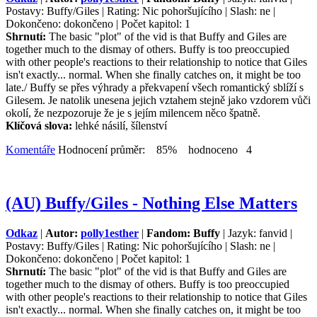
Postavy: Buffy/Giles | Rating: Nic pohoršujícího | Slash: ne |
Dokončeno: dokončeno | Počet kapitol: 1
Shrnutí:
The basic "plot" of the vid is that Buffy and Giles are
together much to the dismay of others. Buffy is too preoccupied
with other people's reactions to their relationship to notice that Giles
isn't exactly... normal. When she finally catches on, it might be too
late./ Buffy se přes výhrady a překvapení všech romantický sblíží s
Gilesem. Je natolik unesena jejich vztahem stejně jako vzdorem vůči
okolí, že nezpozoruje že je s jejím milencem něco špatně.
Klíčová slova:
lehké násilí, šílenství
Komentáře
Hodnocení průměr: 85% hodnoceno 4
(AU) Buffy/Giles - Nothing Else Matters
Odkaz
|
Autor:
polly1esther
|
Fandom: Buffy
| Jazyk: fanvid |
Postavy: Buffy/Giles | Rating: Nic pohoršujícího | Slash: ne |
Dokončeno: dokončeno | Počet kapitol: 1
Shrnutí:
The basic "plot" of the vid is that Buffy and Giles are
together much to the dismay of others. Buffy is too preoccupied
with other people's reactions to their relationship to notice that Giles
isn't exactly... normal. When she finally catches on, it might be too