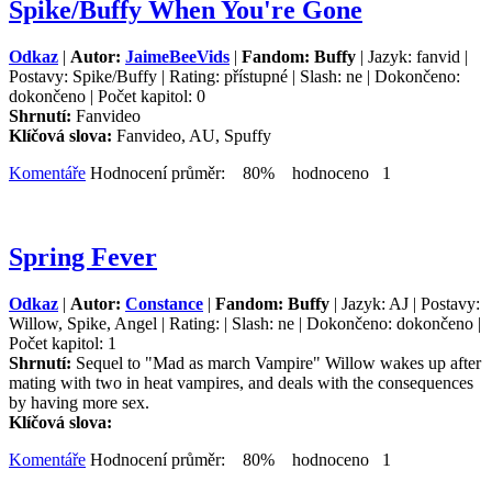
Spike/Buffy When You're Gone
Odkaz
|
Autor:
JaimeBeeVids
|
Fandom: Buffy
| Jazyk: fanvid |
Postavy: Spike/Buffy | Rating: přístupné | Slash: ne | Dokončeno:
dokončeno | Počet kapitol: 0
Shrnutí:
Fanvideo
Klíčová slova:
Fanvideo, AU, Spuffy
Komentáře
Hodnocení průměr: 80% hodnoceno 1
Spring Fever
Odkaz
|
Autor:
Constance
|
Fandom: Buffy
| Jazyk: AJ | Postavy:
Willow, Spike, Angel | Rating: | Slash: ne | Dokončeno: dokončeno |
Počet kapitol: 1
Shrnutí:
Sequel to "Mad as march Vampire" Willow wakes up after
mating with two in heat vampires, and deals with the consequences
by having more sex.
Klíčová slova:
Komentáře
Hodnocení průměr: 80% hodnoceno 1