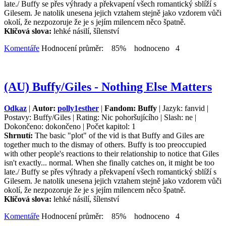
late./ Buffy se přes výhrady a překvapení všech romantický sblíží s
Gilesem. Je natolik unesena jejich vztahem stejně jako vzdorem vůči
okolí, že nezpozoruje že je s jejím milencem něco špatně.
Klíčová slova:
lehké násilí, šílenství
Komentáře
Hodnocení průměr: 85% hodnoceno 4
(AU) Buffy/Giles - Nothing Else Matters
Odkaz
|
Autor:
polly1esther
|
Fandom: Buffy
| Jazyk: fanvid |
Postavy: Buffy/Giles | Rating: Nic pohoršujícího | Slash: ne |
Dokončeno: dokončeno | Počet kapitol: 1
Shrnutí:
The basic "plot" of the vid is that Buffy and Giles are
together much to the dismay of others. Buffy is too preoccupied
with other people's reactions to their relationship to notice that Giles
isn't exactly... normal. When she finally catches on, it might be too
late./ Buffy se přes výhrady a překvapení všech romantický sblíží s
Gilesem. Je natolik unesena jejich vztahem stejně jako vzdorem vůči
okolí, že nezpozoruje že je s jejím milencem něco špatně.
Klíčová slova:
lehké násilí, šílenství
Komentáře
Hodnocení průměr: 85% hodnoceno 4