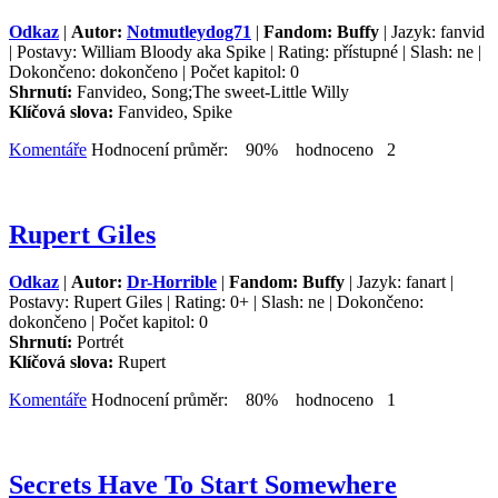
Odkaz
|
Autor:
Notmutleydog71
|
Fandom: Buffy
| Jazyk: fanvid
| Postavy: William Bloody aka Spike | Rating: přístupné | Slash: ne |
Dokončeno: dokončeno | Počet kapitol: 0
Shrnutí:
Fanvideo, Song;The sweet-Little Willy
Klíčová slova:
Fanvideo, Spike
Komentáře
Hodnocení průměr: 90% hodnoceno 2
Rupert Giles
Odkaz
|
Autor:
Dr-Horrible
|
Fandom: Buffy
| Jazyk: fanart |
Postavy: Rupert Giles | Rating: 0+ | Slash: ne | Dokončeno:
dokončeno | Počet kapitol: 0
Shrnutí:
Portrét
Klíčová slova:
Rupert
Komentáře
Hodnocení průměr: 80% hodnoceno 1
Secrets Have To Start Somewhere