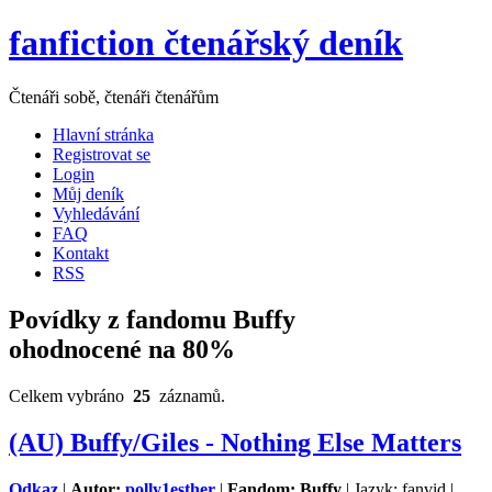
fanfiction čtenářský deník
Čtenáři sobě, čtenáři čtenářům
Hlavní stránka
Registrovat se
Login
Můj deník
Vyhledávání
FAQ
Kontakt
RSS
Povídky z fandomu Buffy
ohodnocené na 80%
Celkem vybráno
25
záznamů.
(AU) Buffy/Giles - Nothing Else Matters
Odkaz
|
Autor:
polly1esther
|
Fandom: Buffy
| Jazyk: fanvid |