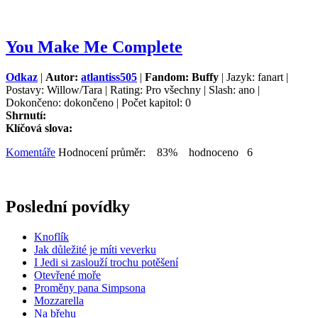
You Make Me Complete
Odkaz
|
Autor:
atlantiss505
|
Fandom: Buffy
| Jazyk: fanart |
Postavy: Willow/Tara | Rating: Pro všechny | Slash: ano |
Dokončeno: dokončeno | Počet kapitol: 0
Shrnutí:
Klíčová slova:
Komentáře
Hodnocení průměr: 83% hodnoceno 6
Poslední povídky
Knoflík
Jak důležité je míti veverku
I Jedi si zaslouží trochu potěšení
Otevřené moře
Proměny pana Simpsona
Mozzarella
Na břehu