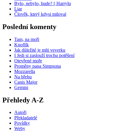
Bylo, nebylo, bude? || Harrylu
Liar
Člověk, který kdysi miloval
Poslední komenty
Tam, na moři
Knoflík
Jak důležité je míti veverku
I Jedi si zaslouží trochu potěšení
Otevřené moře
Proměny pana Simpsona
Mozzarella
Na břehu
Canis Major
Gemini
Přehledy A-Z
Autoři
Překladatelé
Povídky
Weby