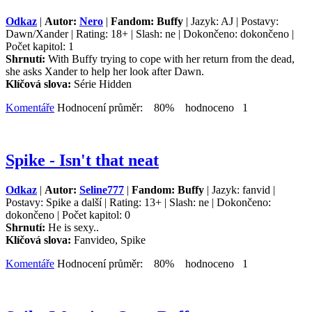
Odkaz
|
Autor:
Nero
|
Fandom: Buffy
| Jazyk: AJ | Postavy:
Dawn/Xander | Rating: 18+ | Slash: ne | Dokončeno: dokončeno |
Počet kapitol: 1
Shrnutí:
With Buffy trying to cope with her return from the dead,
she asks Xander to help her look after Dawn.
Klíčová slova:
Série Hidden
Komentáře
Hodnocení průměr: 80% hodnoceno 1
Spike - Isn't that neat
Odkaz
|
Autor:
Seline777
|
Fandom: Buffy
| Jazyk: fanvid |
Postavy: Spike a další | Rating: 13+ | Slash: ne | Dokončeno:
dokončeno | Počet kapitol: 0
Shrnutí:
He is sexy..
Klíčová slova:
Fanvideo, Spike
Komentáře
Hodnocení průměr: 80% hodnoceno 1