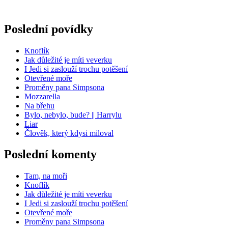
Poslední povídky
Knoflík
Jak důležité je míti veverku
I Jedi si zaslouží trochu potěšení
Otevřené moře
Proměny pana Simpsona
Mozzarella
Na břehu
Bylo, nebylo, bude? || Harrylu
Liar
Člověk, který kdysi miloval
Poslední komenty
Tam, na moři
Knoflík
Jak důležité je míti veverku
I Jedi si zaslouží trochu potěšení
Otevřené moře
Proměny pana Simpsona