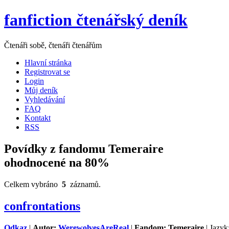
fanfiction čtenářský deník
Čtenáři sobě, čtenáři čtenářům
Hlavní stránka
Registrovat se
Login
Můj deník
Vyhledávání
FAQ
Kontakt
RSS
Povídky z fandomu Temeraire
ohodnocené na 80%
Celkem vybráno
5
záznamů.
confrontations
Odkaz
|
Autor:
WerewolvesAreReal
|
Fandom: Temeraire
| Jazyk