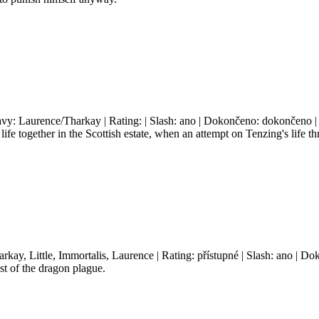
avy: Laurence/Tharkay | Rating: | Slash: ano | Dokončeno: dokončeno | 
life together in the Scottish estate, when an attempt on Tenzing's life t
arkay, Little, Immortalis, Laurence | Rating: přístupné | Slash: ano | D
st of the dragon plague.