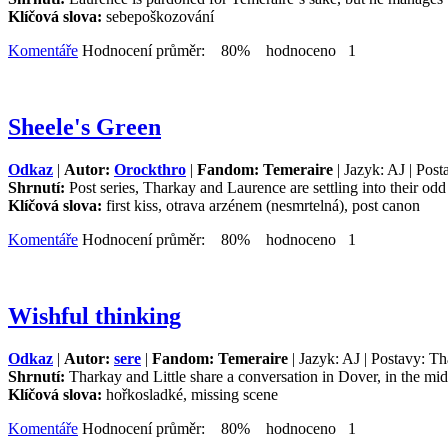
Klíčová slova:
sebepoškozování
Komentáře
Hodnocení průměr: 80% hodnoceno 1
Sheele's Green
Odkaz
|
Autor:
Orockthro
|
Fandom: Temeraire
| Jazyk: AJ | Post
Shrnutí:
Post series, Tharkay and Laurence are settling into their odd 
Klíčová slova:
first kiss, otrava arzénem (nesmrtelná), post canon
Komentáře
Hodnocení průměr: 80% hodnoceno 1
Wishful thinking
Odkaz
|
Autor:
sere
|
Fandom: Temeraire
| Jazyk: AJ | Postavy: Th
Shrnutí:
Tharkay and Little share a conversation in Dover, in the mid
Klíčová slova:
hořkosladké, missing scene
Komentáře
Hodnocení průměr: 80% hodnoceno 1