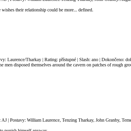
 wishes their relationship could be more... defined.
avy: Laurence/Tharkay | Rating: přístupné | Slash: ano | Dokončeno: do
 the men disposed themselves around the cavern on patches of rough grou
: AJ | Postavy: William Laurence, Tenzing Tharkay, John Granby, Temer
 to punish himself anyway.