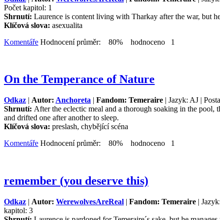
Počet kapitol: 1
Shrnutí:
Laurence is content living with Tharkay after the war, but he
Klíčová slova:
asexualita
Komentáře
Hodnocení průměr: 80% hodnoceno 1
On the Temperance of Nature
Odkaz
|
Autor:
Anchoreta
|
Fandom: Temeraire
| Jazyk: AJ | Post
Shrnutí:
After the eclectic meal and a thorough soaking in the pool,
and drifted one after another to sleep.
Klíčová slova:
preslash, chybějící scéna
Komentáře
Hodnocení průměr: 80% hodnoceno 1
remember (you deserve this)
Odkaz
|
Autor:
WerewolvesAreReal
|
Fandom: Temeraire
| Jazyk
kapitol: 3
Shrnutí:
Laurence is pardoned for Temeraire´s sake, but he manages