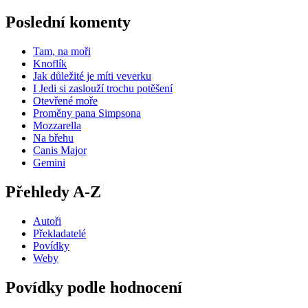
Poslední komenty
Tam, na moři
Knoflík
Jak důležité je míti veverku
I Jedi si zaslouží trochu potěšení
Otevřené moře
Proměny pana Simpsona
Mozzarella
Na břehu
Canis Major
Gemini
Přehledy A-Z
Autoři
Překladatelé
Povídky
Weby
Povídky podle hodnocení