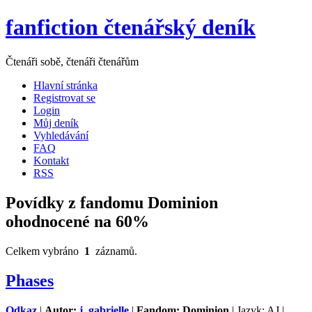
fanfiction čtenářský deník
Čtenáři sobě, čtenáři čtenářům
Hlavní stránka
Registrovat se
Login
Můj deník
Vyhledávání
FAQ
Kontakt
RSS
Povídky z fandomu Dominion
ohodnocené na 60%
Celkem vybráno
1
záznamů.
Phases
Odkaz
|
Autor:
j_gabrielle
|
Fandom: Dominion
| Jazyk: AJ |