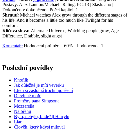
Postavy: Alex Lannon/Michael | Rating: PG-13 | Slash: ano |
Dokončeno: dokončeno | Počet kapitol: 1
Shrnutí:
Michael watches Alex grow through the different stages of
his life. And it becomes a little too much like Twilight for his
comfort.
Klíčová slova:
Alternate Universe, Watching people grow, Age
Difference, Drabble, slight angst
Komentáře
Hodnocení průměr: 60% hodnoceno 1
Poslední povídky
Knoflík
Jak důležité je míti veverku
I Jedi si zaslouží trochu potěšení
Otevřené moře
Proměny pana Simpsona
Mozzarella
Na břehu
Bylo, nebylo, bude? || Harrylu
Liar
Člověk, který kdysi miloval