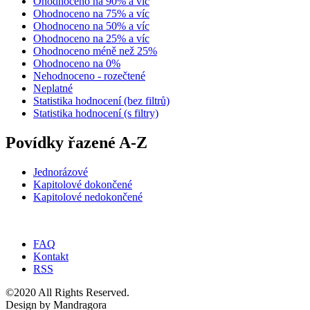
Ohodnoceno na 90% a víc
Ohodnoceno na 75% a víc
Ohodnoceno na 50% a víc
Ohodnoceno na 25% a víc
Ohodnoceno méně než 25%
Ohodnoceno na 0%
Nehodnoceno - rozečtené
Neplatné
Statistika hodnocení (bez filtrů)
Statistika hodnocení (s filtry)
Povídky řazené A-Z
Jednorázové
Kapitolové dokončené
Kapitolové nedokončené
FAQ
Kontakt
RSS
©2020 All Rights Reserved.
Design by Mandragora