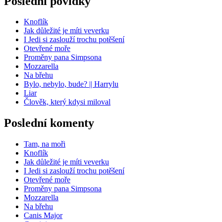
Poslední povídky
Knoflík
Jak důležité je míti veverku
I Jedi si zaslouží trochu potěšení
Otevřené moře
Proměny pana Simpsona
Mozzarella
Na břehu
Bylo, nebylo, bude? || Harrylu
Liar
Člověk, který kdysi miloval
Poslední komenty
Tam, na moři
Knoflík
Jak důležité je míti veverku
I Jedi si zaslouží trochu potěšení
Otevřené moře
Proměny pana Simpsona
Mozzarella
Na břehu
Canis Major