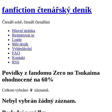
fanfiction čtenářský deník
Čtenáři sobě, čtenáři čtenářům
Hlavní stránka
Registrovat se
Login
Můj deník
Vyhledávání
FAQ
Kontakt
RSS
Povídky z fandomu Zero no Tsukaima
ohodnocené na 60%
Celkem vybráno
0
záznamů.
Nebyl vybrán žádný záznam.