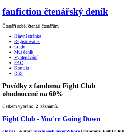
fanfiction čtenářský deník
Čtenáři sobě, čtenáři čtenářům
Hlavní stránka
Registrovat se
Login
Můj deník
Vyhledávání
FAQ
Kontakt
RSS
Povídky z fandomu Fight Club
ohodnocené na 60%
Celkem vybráno
2
záznamů.
Fight Club - You're Going Down
Odkaz
|
Autor:
SlashGashJokerWhore
|
Fandom: Fight Club
|