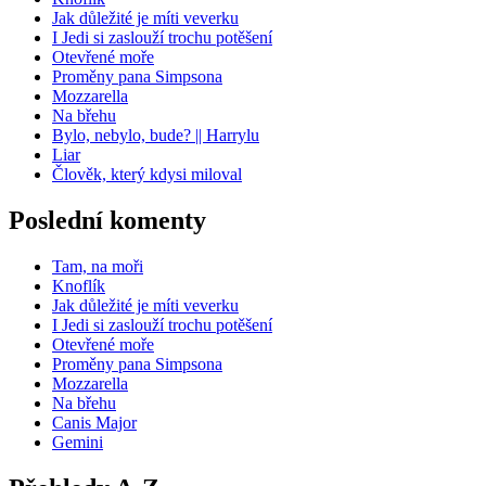
Jak důležité je míti veverku
I Jedi si zaslouží trochu potěšení
Otevřené moře
Proměny pana Simpsona
Mozzarella
Na břehu
Bylo, nebylo, bude? || Harrylu
Liar
Člověk, který kdysi miloval
Poslední komenty
Tam, na moři
Knoflík
Jak důležité je míti veverku
I Jedi si zaslouží trochu potěšení
Otevřené moře
Proměny pana Simpsona
Mozzarella
Na břehu
Canis Major
Gemini