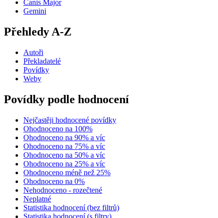
Canis Major
Gemini
Přehledy A-Z
Autoři
Překladatelé
Povídky
Weby
Povídky podle hodnocení
Nejčastěji hodnocené povídky
Ohodnoceno na 100%
Ohodnoceno na 90% a víc
Ohodnoceno na 75% a víc
Ohodnoceno na 50% a víc
Ohodnoceno na 25% a víc
Ohodnoceno méně než 25%
Ohodnoceno na 0%
Nehodnoceno - rozečtené
Neplatné
Statistika hodnocení (bez filtrů)
Statistika hodnocení (s filtry)