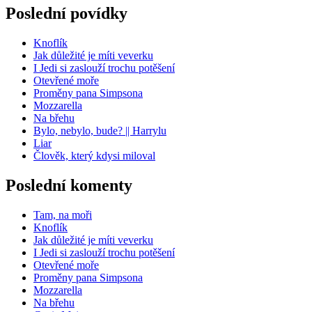
Poslední povídky
Knoflík
Jak důležité je míti veverku
I Jedi si zaslouží trochu potěšení
Otevřené moře
Proměny pana Simpsona
Mozzarella
Na břehu
Bylo, nebylo, bude? || Harrylu
Liar
Člověk, který kdysi miloval
Poslední komenty
Tam, na moři
Knoflík
Jak důležité je míti veverku
I Jedi si zaslouží trochu potěšení
Otevřené moře
Proměny pana Simpsona
Mozzarella
Na břehu