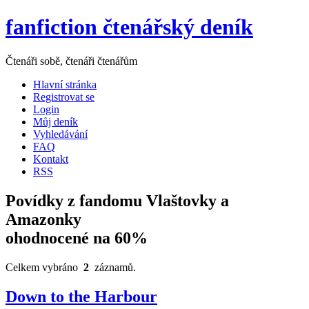
fanfiction čtenářský deník
Čtenáři sobě, čtenáři čtenářům
Hlavní stránka
Registrovat se
Login
Můj deník
Vyhledávání
FAQ
Kontakt
RSS
Povídky z fandomu Vlaštovky a
Amazonky
ohodnocené na 60%
Celkem vybráno
2
záznamů.
Down to the Harbour