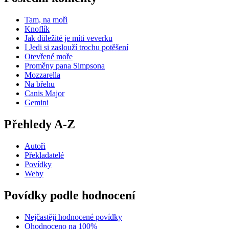
Tam, na moři
Knoflík
Jak důležité je míti veverku
I Jedi si zaslouží trochu potěšení
Otevřené moře
Proměny pana Simpsona
Mozzarella
Na břehu
Canis Major
Gemini
Přehledy A-Z
Autoři
Překladatelé
Povídky
Weby
Povídky podle hodnocení
Nejčastěji hodnocené povídky
Ohodnoceno na 100%