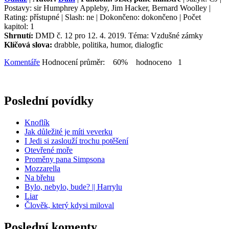
Postavy: sir Humphrey Appleby, Jim Hacker, Bernard Woolley |
Rating: přístupné | Slash: ne | Dokončeno: dokončeno | Počet
kapitol: 1
Shrnutí:
DMD č. 12 pro 12. 4. 2019. Téma: Vzdušné zámky
Klíčová slova:
drabble, politika, humor, dialogfic
Komentáře
Hodnocení průměr: 60% hodnoceno 1
Poslední povídky
Knoflík
Jak důležité je míti veverku
I Jedi si zaslouží trochu potěšení
Otevřené moře
Proměny pana Simpsona
Mozzarella
Na břehu
Bylo, nebylo, bude? || Harrylu
Liar
Člověk, který kdysi miloval
Poslední komenty