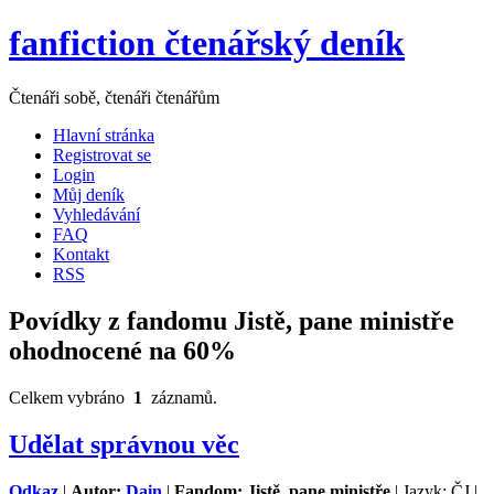
fanfiction čtenářský deník
Čtenáři sobě, čtenáři čtenářům
Hlavní stránka
Registrovat se
Login
Můj deník
Vyhledávání
FAQ
Kontakt
RSS
Povídky z fandomu Jistě, pane ministře
ohodnocené na 60%
Celkem vybráno
1
záznamů.
Udělat správnou věc
Odkaz
|
Autor:
Dain
|
Fandom: Jistě, pane ministře
| Jazyk: ČJ |