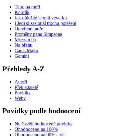
Tam, na moři
Knoflík
Jak důležité je míti veverku
I Jedi si zaslouží trochu potěšení
Otevřené moře
Proměny pana Simpsona
Mozzarella
Na břehu
Canis Major
Gemini
Přehledy A-Z
Autoři
Překladatelé
Povídky
Weby
Povídky podle hodnocení
Nejčastěji hodnocené povídky
Ohodnoceno na 100%
Ohodnoceno na 90% a víc