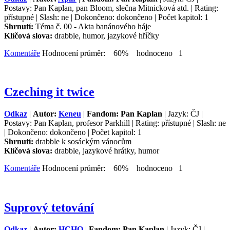
Postavy: Pan Kaplan, pan Bloom, slečna Mitnicková atd. | Rating:
přístupné | Slash: ne | Dokončeno: dokončeno | Počet kapitol: 1
Shrnutí:
Téma č. 00 - Akta banánového háje
Klíčová slova:
drabble, humor, jazykové hříčky
Komentáře
Hodnocení průměr: 60% hodnoceno 1
Czeching it twice
Odkaz
|
Autor:
Keneu
|
Fandom: Pan Kaplan
| Jazyk: ČJ |
Postavy: Pan Kaplan, profesor Parkhill | Rating: přístupné | Slash: ne
| Dokončeno: dokončeno | Počet kapitol: 1
Shrnutí:
drabble k sosáckým vánocům
Klíčová slova:
drabble, jazykové hrátky, humor
Komentáře
Hodnocení průměr: 60% hodnoceno 1
Suprový tetování
Odkaz
|
Autor:
HCHO
|
Fandom: Pan Kaplan
| Jazyk: ČJ |