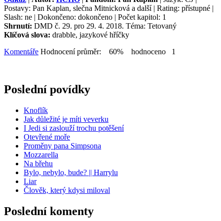
Postavy: Pan Kaplan, slečna Mitnicková a další | Rating: přístupné |
Slash: ne | Dokončeno: dokončeno | Počet kapitol: 1
Shrnutí:
DMD č. 29. pro 29. 4. 2018. Téma: Tetovaný
Klíčová slova:
drabble, jazykové hříčky
Komentáře
Hodnocení průměr: 60% hodnoceno 1
Poslední povídky
Knoflík
Jak důležité je míti veverku
I Jedi si zaslouží trochu potěšení
Otevřené moře
Proměny pana Simpsona
Mozzarella
Na břehu
Bylo, nebylo, bude? || Harrylu
Liar
Člověk, který kdysi miloval
Poslední komenty