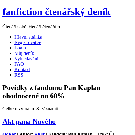
fanfiction čtenářský deník
Čtenáři sobě, čtenáři čtenářům
Hlavní stránka
Registrovat se
Login
Můj deník
Vyhledávání
FAQ
Kontakt
RSS
Povídky z fandomu Pan Kaplan
ohodnocené na 60%
Celkem vybráno
3
záznamů.
Akt pana Nového
Odkaz
|
Autor:
Aplír
|
Fandom: Pan Kaplan
| Jazyk: ČJ |