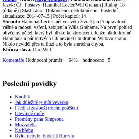
Jazyk: ČJ | Postavy: Hannibal Lecter/Will Graham | Rating: 18+
(údajně) | Slash: ano | Dokončeno: nedokončeno | Poslední
aktualizace: 2014-07-15 | Počet kapitol: 14
Shrnutí:
Hannibal Lecter měl ve svém životě jen tři opravdové
vášně a radosti: vaření, zabíjení a Willa Grahama. Na první pohled
obyčejný učitel, který byl blízko ke zhroucení. Jenže nikdo kromě
Hannibala a pár mrtvých lidí neviděl i tu druhou Willovu stranu.
Nikdo neviděl přes tu iluzi a to byla smrtelná chyba.
Klíčová slova:
DarkWill
Komentáře
Hodnocení průměr: 64% hodnoceno 5
Poslední povídky
Knoflík
Jak důležité je míti veverku
I Jedi si zaslouží trochu potěšení
Otevřené moře
Proměny pana Simpsona
Mozzarella
Na břehu
Bylo, nebylo, bude? || Harrylu