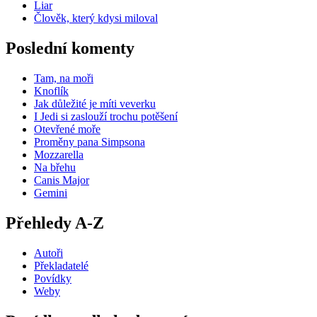
Liar
Člověk, který kdysi miloval
Poslední komenty
Tam, na moři
Knoflík
Jak důležité je míti veverku
I Jedi si zaslouží trochu potěšení
Otevřené moře
Proměny pana Simpsona
Mozzarella
Na břehu
Canis Major
Gemini
Přehledy A-Z
Autoři
Překladatelé
Povídky
Weby