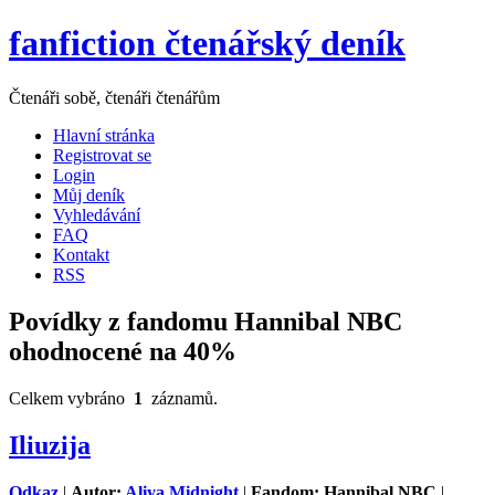
fanfiction čtenářský deník
Čtenáři sobě, čtenáři čtenářům
Hlavní stránka
Registrovat se
Login
Můj deník
Vyhledávání
FAQ
Kontakt
RSS
Povídky z fandomu Hannibal NBC
ohodnocené na 40%
Celkem vybráno
1
záznamů.
Iliuzija
Odkaz
|
Autor:
Aliya Midnight
|
Fandom: Hannibal NBC
|