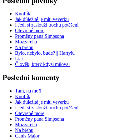
Poslední povídky
Knoflík
Jak důležité je míti veverku
I Jedi si zaslouží trochu potěšení
Otevřené moře
Proměny pana Simpsona
Mozzarella
Na břehu
Bylo, nebylo, bude? || Harrylu
Liar
Člověk, který kdysi miloval
Poslední komenty
Tam, na moři
Knoflík
Jak důležité je míti veverku
I Jedi si zaslouží trochu potěšení
Otevřené moře
Proměny pana Simpsona
Mozzarella
Na břehu
Canis Major