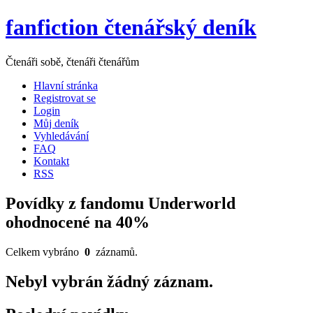
fanfiction čtenářský deník
Čtenáři sobě, čtenáři čtenářům
Hlavní stránka
Registrovat se
Login
Můj deník
Vyhledávání
FAQ
Kontakt
RSS
Povídky z fandomu Underworld
ohodnocené na 40%
Celkem vybráno
0
záznamů.
Nebyl vybrán žádný záznam.