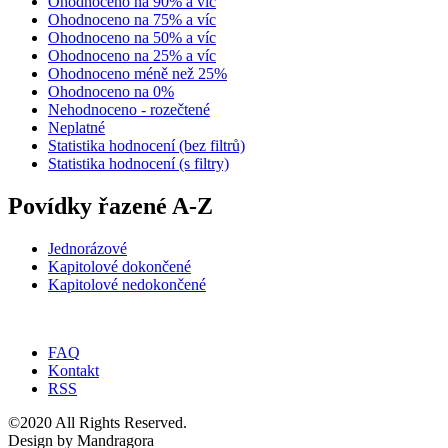
Ohodnoceno na 90% a víc
Ohodnoceno na 75% a víc
Ohodnoceno na 50% a víc
Ohodnoceno na 25% a víc
Ohodnoceno méně než 25%
Ohodnoceno na 0%
Nehodnoceno - rozečtené
Neplatné
Statistika hodnocení (bez filtrů)
Statistika hodnocení (s filtry)
Povídky řazené A-Z
Jednorázové
Kapitolové dokončené
Kapitolové nedokončené
FAQ
Kontakt
RSS
©2020 All Rights Reserved.
Design by Mandragora