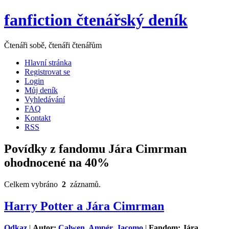
fanfiction čtenářský deník
Čtenáři sobě, čtenáři čtenářům
Hlavní stránka
Registrovat se
Login
Můj deník
Vyhledávání
FAQ
Kontakt
RSS
Povídky z fandomu Jára Cimrman
ohodnocené na 40%
Celkem vybráno
2
záznamů.
Harry Potter a Jára Cimrman
Odkaz
|
Autor:
Calwen, Ampér, Jacomo
|
Fandom: Jára