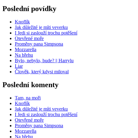
Poslední povídky
Knoflík
Jak důležité je míti veverku
I Jedi si zaslouží trochu potěšení
Otevřené moře
Proměny pana Simpsona
Mozzarella
Na břehu
Bylo, nebylo, bude? || Harrylu
Liar
Člověk, který kdysi miloval
Poslední komenty
Tam, na moři
Knoflík
Jak důležité je míti veverku
I Jedi si zaslouží trochu potěšení
Otevřené moře
Proměny pana Simpsona
Mozzarella
Na břehu