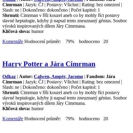
Cimrman
| Jazyk: ČJ | Postavy: Všichni | Rating: bez omezení |
Slash: ne | Dokončeno: dokončeno | Počet kapitol: 1
Shrnutí:
Cimrman v říši kouzel aneb co by mohly říct postavy
slavné heptalogie, kdyby ji napsal tento zneuznaný génius. Soubor
výroků inspirovaných dílem Járy Cimrmana.
Klíčová slova:
humor
Komentáře
Hodnocení průměr: 79% hodnoceno 20
Harry Potter a Jára Cimrman
Odkaz
|
Autor:
Calwen, Ampér, Jacomo
|
Fandom: Jára
Cimrman
| Jazyk: ČJ | Postavy: Všichni | Rating: bez omezení |
Slash: ne | Dokončeno: dokončeno | Počet kapitol: 1
Shrnutí:
Cimrman v říši kouzel aneb co by mohly říct postavy
slavné heptalogie, kdyby ji napsal tento zneuznaný génius. Soubor
výroků inspirovaných dílem Járy Cimrmana.
Klíčová slova:
humor
Komentáře
Hodnocení průměr: 79% hodnoceno 20