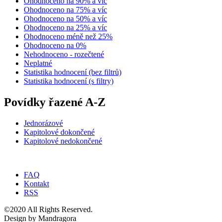
Ohodnoceno na 90% a víc
Ohodnoceno na 75% a víc
Ohodnoceno na 50% a víc
Ohodnoceno na 25% a víc
Ohodnoceno méně než 25%
Ohodnoceno na 0%
Nehodnoceno - rozečtené
Neplatné
Statistika hodnocení (bez filtrů)
Statistika hodnocení (s filtry)
Povídky řazené A-Z
Jednorázové
Kapitolové dokončené
Kapitolové nedokončené
FAQ
Kontakt
RSS
©2020 All Rights Reserved.
Design by Mandragora