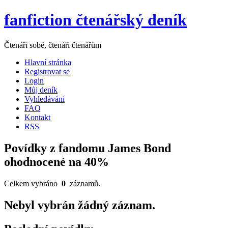
fanfiction čtenářský deník
Čtenáři sobě, čtenáři čtenářům
Hlavní stránka
Registrovat se
Login
Můj deník
Vyhledávání
FAQ
Kontakt
RSS
Povídky z fandomu James Bond
ohodnocené na 40%
Celkem vybráno
0
záznamů.
Nebyl vybrán žádný záznam.