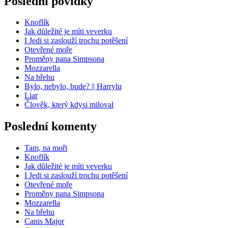
Poslední povídky
Knoflík
Jak důležité je míti veverku
I Jedi si zaslouží trochu potěšení
Otevřené moře
Proměny pana Simpsona
Mozzarella
Na břehu
Bylo, nebylo, bude? || Harrylu
Liar
Člověk, který kdysi miloval
Poslední komenty
Tam, na moři
Knoflík
Jak důležité je míti veverku
I Jedi si zaslouží trochu potěšení
Otevřené moře
Proměny pana Simpsona
Mozzarella
Na břehu
Canis Major