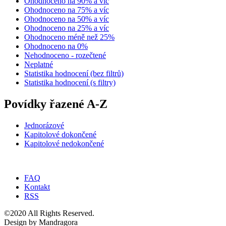
Ohodnoceno na 90% a víc
Ohodnoceno na 75% a víc
Ohodnoceno na 50% a víc
Ohodnoceno na 25% a víc
Ohodnoceno méně než 25%
Ohodnoceno na 0%
Nehodnoceno - rozečtené
Neplatné
Statistika hodnocení (bez filtrů)
Statistika hodnocení (s filtry)
Povídky řazené A-Z
Jednorázové
Kapitolové dokončené
Kapitolové nedokončené
FAQ
Kontakt
RSS
©2020 All Rights Reserved.
Design by Mandragora