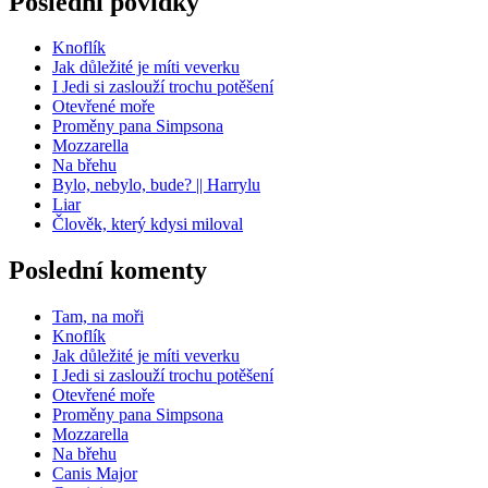
Poslední povídky
Knoflík
Jak důležité je míti veverku
I Jedi si zaslouží trochu potěšení
Otevřené moře
Proměny pana Simpsona
Mozzarella
Na břehu
Bylo, nebylo, bude? || Harrylu
Liar
Člověk, který kdysi miloval
Poslední komenty
Tam, na moři
Knoflík
Jak důležité je míti veverku
I Jedi si zaslouží trochu potěšení
Otevřené moře
Proměny pana Simpsona
Mozzarella
Na břehu
Canis Major