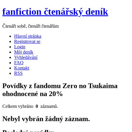
fanfiction čtenářský deník
Čtenáři sobě, čtenáři čtenářům
Hlavní stránka
Registrovat se
Login
Můj deník
Vyhledávání
FAQ
Kontakt
RSS
Povídky z fandomu Zero no Tsukaima
ohodnocené na 20%
Celkem vybráno
0
záznamů.
Nebyl vybrán žádný záznam.