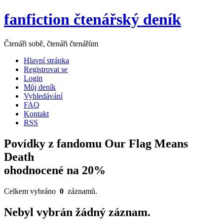
fanfiction čtenářský deník
Čtenáři sobě, čtenáři čtenářům
Hlavní stránka
Registrovat se
Login
Můj deník
Vyhledávání
FAQ
Kontakt
RSS
Povídky z fandomu Our Flag Means
Death
ohodnocené na 20%
Celkem vybráno
0
záznamů.
Nebyl vybrán žádný záznam.