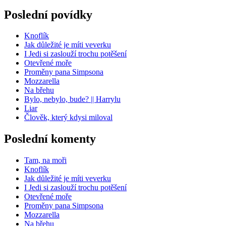
Poslední povídky
Knoflík
Jak důležité je míti veverku
I Jedi si zaslouží trochu potěšení
Otevřené moře
Proměny pana Simpsona
Mozzarella
Na břehu
Bylo, nebylo, bude? || Harrylu
Liar
Člověk, který kdysi miloval
Poslední komenty
Tam, na moři
Knoflík
Jak důležité je míti veverku
I Jedi si zaslouží trochu potěšení
Otevřené moře
Proměny pana Simpsona
Mozzarella
Na břehu