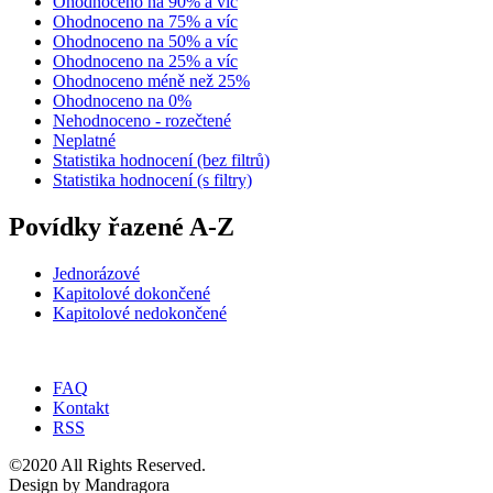
Ohodnoceno na 90% a víc
Ohodnoceno na 75% a víc
Ohodnoceno na 50% a víc
Ohodnoceno na 25% a víc
Ohodnoceno méně než 25%
Ohodnoceno na 0%
Nehodnoceno - rozečtené
Neplatné
Statistika hodnocení (bez filtrů)
Statistika hodnocení (s filtry)
Povídky řazené A-Z
Jednorázové
Kapitolové dokončené
Kapitolové nedokončené
FAQ
Kontakt
RSS
©2020 All Rights Reserved.
Design by Mandragora