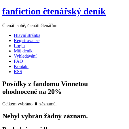
fanfiction čtenářský deník
Čtenáři sobě, čtenáři čtenářům
Hlavní stránka
Registrovat se
Login
Můj deník
Vyhledávání
FAQ
Kontakt
RSS
Povídky z fandomu Vinnetou
ohodnocené na 20%
Celkem vybráno
0
záznamů.
Nebyl vybrán žádný záznam.