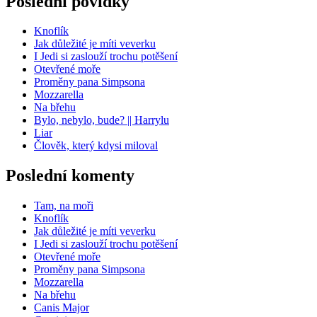
Poslední povídky
Knoflík
Jak důležité je míti veverku
I Jedi si zaslouží trochu potěšení
Otevřené moře
Proměny pana Simpsona
Mozzarella
Na břehu
Bylo, nebylo, bude? || Harrylu
Liar
Člověk, který kdysi miloval
Poslední komenty
Tam, na moři
Knoflík
Jak důležité je míti veverku
I Jedi si zaslouží trochu potěšení
Otevřené moře
Proměny pana Simpsona
Mozzarella
Na břehu
Canis Major