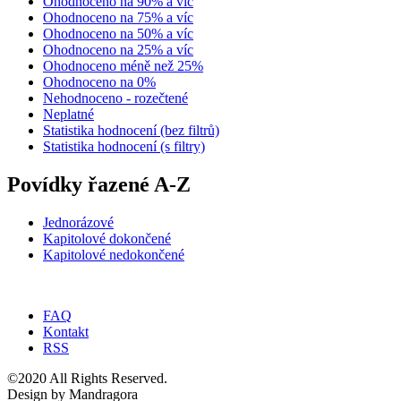
Ohodnoceno na 90% a víc
Ohodnoceno na 75% a víc
Ohodnoceno na 50% a víc
Ohodnoceno na 25% a víc
Ohodnoceno méně než 25%
Ohodnoceno na 0%
Nehodnoceno - rozečtené
Neplatné
Statistika hodnocení (bez filtrů)
Statistika hodnocení (s filtry)
Povídky řazené A-Z
Jednorázové
Kapitolové dokončené
Kapitolové nedokončené
FAQ
Kontakt
RSS
©2020 All Rights Reserved.
Design by Mandragora