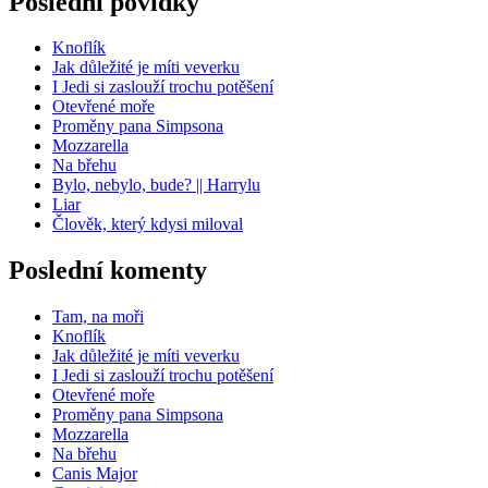
Poslední povídky
Knoflík
Jak důležité je míti veverku
I Jedi si zaslouží trochu potěšení
Otevřené moře
Proměny pana Simpsona
Mozzarella
Na břehu
Bylo, nebylo, bude? || Harrylu
Liar
Člověk, který kdysi miloval
Poslední komenty
Tam, na moři
Knoflík
Jak důležité je míti veverku
I Jedi si zaslouží trochu potěšení
Otevřené moře
Proměny pana Simpsona
Mozzarella
Na břehu
Canis Major