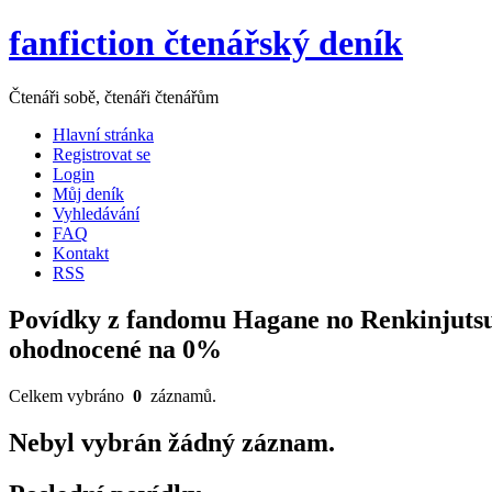
fanfiction čtenářský deník
Čtenáři sobě, čtenáři čtenářům
Hlavní stránka
Registrovat se
Login
Můj deník
Vyhledávání
FAQ
Kontakt
RSS
Povídky z fandomu Hagane no Renkinjutsu
ohodnocené na 0%
Celkem vybráno
0
záznamů.
Nebyl vybrán žádný záznam.