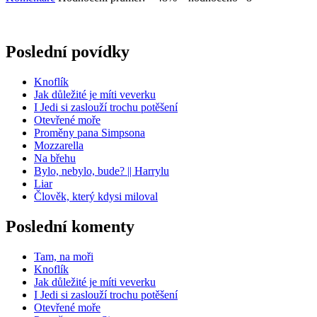
Poslední povídky
Knoflík
Jak důležité je míti veverku
I Jedi si zaslouží trochu potěšení
Otevřené moře
Proměny pana Simpsona
Mozzarella
Na břehu
Bylo, nebylo, bude? || Harrylu
Liar
Člověk, který kdysi miloval
Poslední komenty
Tam, na moři
Knoflík
Jak důležité je míti veverku
I Jedi si zaslouží trochu potěšení
Otevřené moře