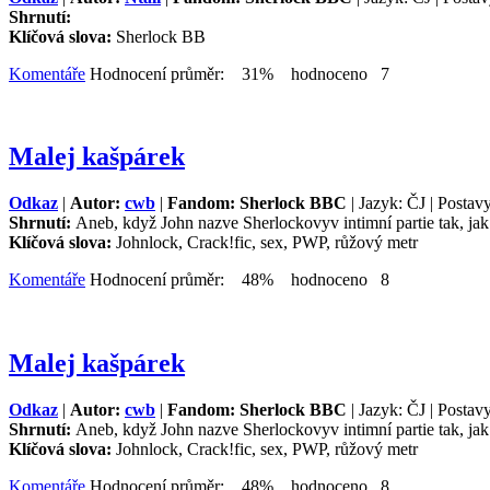
Shrnutí:
Klíčová slova:
Sherlock BB
Komentáře
Hodnocení průměr: 31% hodnoceno 7
Malej kašpárek
Odkaz
|
Autor:
cwb
|
Fandom: Sherlock BBC
| Jazyk: ČJ | Postav
Shrnutí:
Aneb, když John nazve Sherlockovyv intimní partie tak, ja
Klíčová slova:
Johnlock, Crack!fic, sex, PWP, růžový metr
Komentáře
Hodnocení průměr: 48% hodnoceno 8
Malej kašpárek
Odkaz
|
Autor:
cwb
|
Fandom: Sherlock BBC
| Jazyk: ČJ | Postav
Shrnutí:
Aneb, když John nazve Sherlockovyv intimní partie tak, ja
Klíčová slova:
Johnlock, Crack!fic, sex, PWP, růžový metr
Komentáře
Hodnocení průměr: 48% hodnoceno 8