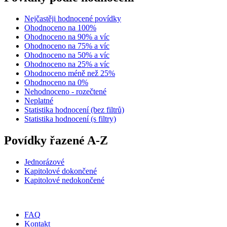
Nejčastěji hodnocené povídky
Ohodnoceno na 100%
Ohodnoceno na 90% a víc
Ohodnoceno na 75% a víc
Ohodnoceno na 50% a víc
Ohodnoceno na 25% a víc
Ohodnoceno méně než 25%
Ohodnoceno na 0%
Nehodnoceno - rozečtené
Neplatné
Statistika hodnocení (bez filtrů)
Statistika hodnocení (s filtry)
Povídky řazené A-Z
Jednorázové
Kapitolové dokončené
Kapitolové nedokončené
FAQ
Kontakt