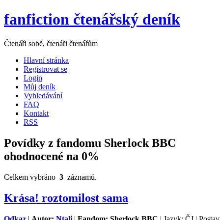
fanfiction čtenářský deník
Čtenáři sobě, čtenáři čtenářům
Hlavní stránka
Registrovat se
Login
Můj deník
Vyhledávání
FAQ
Kontakt
RSS
Povídky z fandomu Sherlock BBC
ohodnocené na 0%
Celkem vybráno
3
záznamů.
Krása! roztomilost sama
Odkaz
|
Autor:
Ntali
|
Fandom: Sherlock BBC
| Jazyk: ČJ | Posta