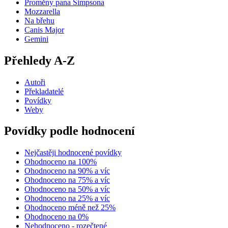
Proměny pana Simpsona
Mozzarella
Na břehu
Canis Major
Gemini
Přehledy A-Z
Autoři
Překladatelé
Povídky
Weby
Povídky podle hodnocení
Nejčastěji hodnocené povídky
Ohodnoceno na 100%
Ohodnoceno na 90% a víc
Ohodnoceno na 75% a víc
Ohodnoceno na 50% a víc
Ohodnoceno na 25% a víc
Ohodnoceno méně než 25%
Ohodnoceno na 0%
Nehodnoceno - rozečtené