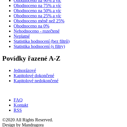
Ohodnoceno na 90% a víc
Ohodnoceno na 75% a víc
Ohodnoceno na 50% a víc
Ohodnoceno na 25% a víc
Ohodnoceno méně než 25%
Ohodnoceno na 0%
Nehodnoceno - rozečtené
Neplatné
Statistika hodnocení (bez filtrů)
Statistika hodnocení (s filtry)
Povídky řazené A-Z
Jednorázové
Kapitolové dokončené
Kapitolové nedokončené
FAQ
Kontakt
RSS
©2020 All Rights Reserved.
Design by Mandragora