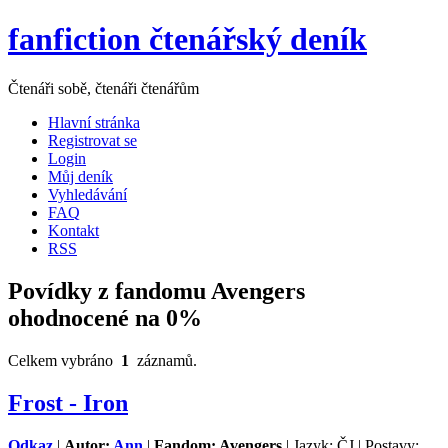
fanfiction čtenářský deník
Čtenáři sobě, čtenáři čtenářům
Hlavní stránka
Registrovat se
Login
Můj deník
Vyhledávání
FAQ
Kontakt
RSS
Povídky z fandomu Avengers
ohodnocené na 0%
Celkem vybráno
1
záznamů.
Frost - Iron
Odkaz
|
Autor:
Ann
|
Fandom: Avengers
| Jazyk: ČJ | Postavy: