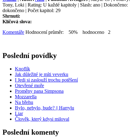
Tony, Loki | Rating: U každé kapitoly | Slash: ano | Dokončeno:
dokončeno | Počet kapitol: 29
Shrnutí:
Klíčová slova:
Komentáře
Hodnocení průměr: 50% hodnoceno 2
Poslední povídky
Knoflík
Jak důležité je míti veverku
I Jedi si zaslouží trochu potěšení
Otevřené moře
Proměny pana Simpsona
Mozzarella
Na břehu
Bylo, nebylo, bude? || Harrylu
Liar
Člověk, který kdysi miloval
Poslední komenty