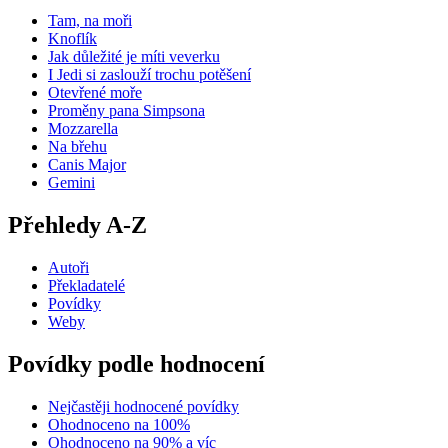
Tam, na moři
Knoflík
Jak důležité je míti veverku
I Jedi si zaslouží trochu potěšení
Otevřené moře
Proměny pana Simpsona
Mozzarella
Na břehu
Canis Major
Gemini
Přehledy A-Z
Autoři
Překladatelé
Povídky
Weby
Povídky podle hodnocení
Nejčastěji hodnocené povídky
Ohodnoceno na 100%
Ohodnoceno na 90% a víc