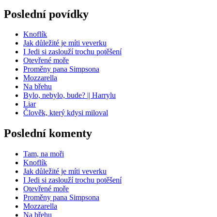
Poslední povídky
Knoflík
Jak důležité je míti veverku
I Jedi si zaslouží trochu potěšení
Otevřené moře
Proměny pana Simpsona
Mozzarella
Na břehu
Bylo, nebylo, bude? || Harrylu
Liar
Člověk, který kdysi miloval
Poslední komenty
Tam, na moři
Knoflík
Jak důležité je míti veverku
I Jedi si zaslouží trochu potěšení
Otevřené moře
Proměny pana Simpsona
Mozzarella
Na břehu