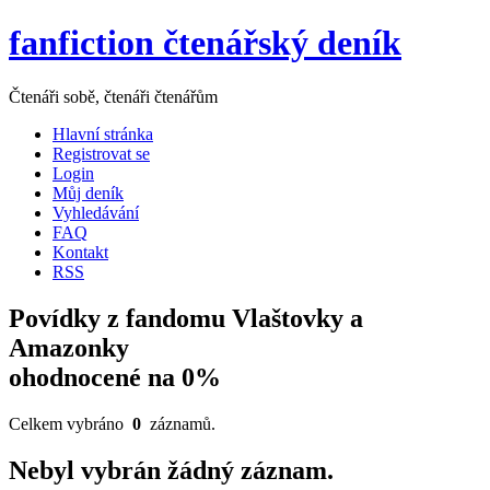
fanfiction čtenářský deník
Čtenáři sobě, čtenáři čtenářům
Hlavní stránka
Registrovat se
Login
Můj deník
Vyhledávání
FAQ
Kontakt
RSS
Povídky z fandomu Vlaštovky a
Amazonky
ohodnocené na 0%
Celkem vybráno
0
záznamů.
Nebyl vybrán žádný záznam.