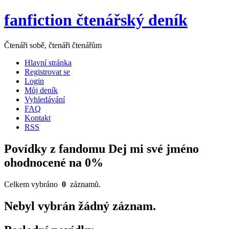
fanfiction čtenářský deník
Čtenáři sobě, čtenáři čtenářům
Hlavní stránka
Registrovat se
Login
Můj deník
Vyhledávání
FAQ
Kontakt
RSS
Povídky z fandomu Dej mi své jméno
ohodnocené na 0%
Celkem vybráno
0
záznamů.
Nebyl vybrán žádný záznam.