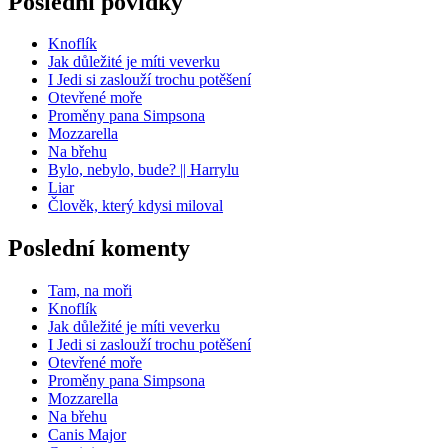
Poslední povídky
Knoflík
Jak důležité je míti veverku
I Jedi si zaslouží trochu potěšení
Otevřené moře
Proměny pana Simpsona
Mozzarella
Na břehu
Bylo, nebylo, bude? || Harrylu
Liar
Člověk, který kdysi miloval
Poslední komenty
Tam, na moři
Knoflík
Jak důležité je míti veverku
I Jedi si zaslouží trochu potěšení
Otevřené moře
Proměny pana Simpsona
Mozzarella
Na břehu
Canis Major