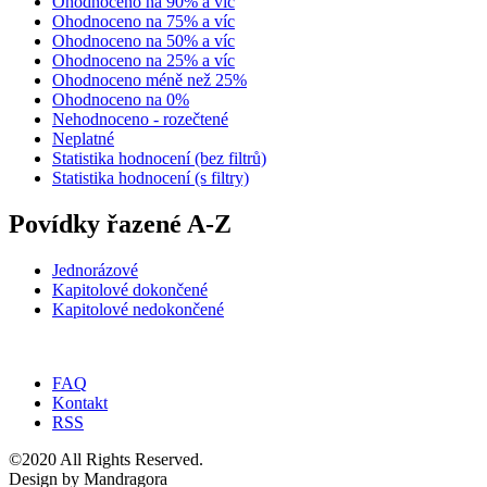
Ohodnoceno na 90% a víc
Ohodnoceno na 75% a víc
Ohodnoceno na 50% a víc
Ohodnoceno na 25% a víc
Ohodnoceno méně než 25%
Ohodnoceno na 0%
Nehodnoceno - rozečtené
Neplatné
Statistika hodnocení (bez filtrů)
Statistika hodnocení (s filtry)
Povídky řazené A-Z
Jednorázové
Kapitolové dokončené
Kapitolové nedokončené
FAQ
Kontakt
RSS
©2020 All Rights Reserved.
Design by Mandragora