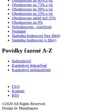
Ohodnoceno na 90% a víc
Ohodnoceno na 75% a víc
Ohodnoceno na 50% a víc
Ohodnoceno na 25% a víc
Ohodnoceno méně než 25%
Ohodnoceno na 0%
Nehodnoceno - rozečtené
Neplatné
Statistika hodnocení (bez filtrů)
Statistika hodnocení (s filtry)
Povídky řazené A-Z
Jednorázové
Kapitolové dokončené
Kapitolové nedokončené
FAQ
Kontakt
RSS
©2020 All Rights Reserved.
Design by Mandragora