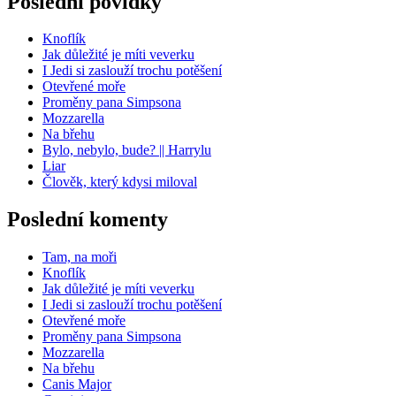
Poslední povídky
Knoflík
Jak důležité je míti veverku
I Jedi si zaslouží trochu potěšení
Otevřené moře
Proměny pana Simpsona
Mozzarella
Na břehu
Bylo, nebylo, bude? || Harrylu
Liar
Člověk, který kdysi miloval
Poslední komenty
Tam, na moři
Knoflík
Jak důležité je míti veverku
I Jedi si zaslouží trochu potěšení
Otevřené moře
Proměny pana Simpsona
Mozzarella
Na břehu
Canis Major