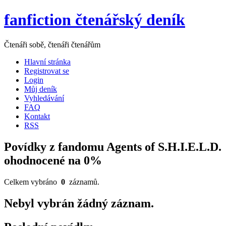
fanfiction čtenářský deník
Čtenáři sobě, čtenáři čtenářům
Hlavní stránka
Registrovat se
Login
Můj deník
Vyhledávání
FAQ
Kontakt
RSS
Povídky z fandomu Agents of S.H.I.E.L.D.
ohodnocené na 0%
Celkem vybráno
0
záznamů.
Nebyl vybrán žádný záznam.