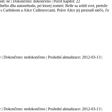
lash: ne | Dokončeno: dokončeno | Počet kapitol: 22
ého dňa autonehodu, pri ktorej zomrel. Belle sa zrútil svet, pretože
 Carlisleom a Alice Cullenovcami. Práve Alice jej prezradí niečo, čo
: ne | Dokončeno: nedokončeno | Poslední aktualizace: 2012-03-13 |
: ne | Dokončeno: nedokončeno | Poslední aktualizace: 2012-03-13 |