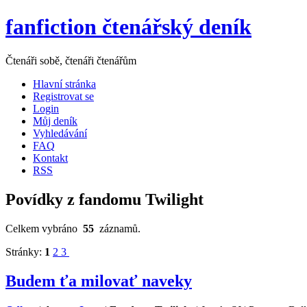
fanfiction čtenářský deník
Čtenáři sobě, čtenáři čtenářům
Hlavní stránka
Registrovat se
Login
Můj deník
Vyhledávání
FAQ
Kontakt
RSS
Povídky z fandomu Twilight
Celkem vybráno
55
záznamů.
Stránky:
1
2
3
Budem ťa milovať naveky