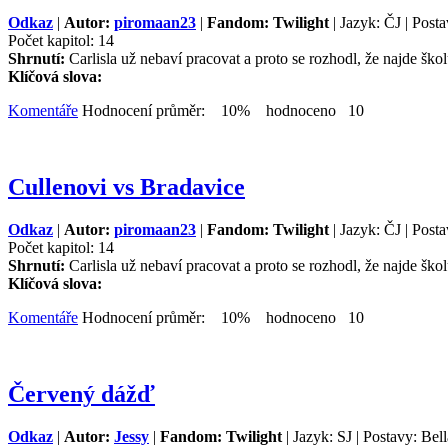
Odkaz
|
Autor:
piromaan23
|
Fandom: Twilight
| Jazyk: ČJ | Posta
Počet kapitol: 14
Shrnutí:
Carlisla už nebaví pracovat a proto se rozhodl, že najde školu
Klíčová slova:
Komentáře
Hodnocení průměr: 10% hodnoceno 10
Cullenovi vs Bradavice
Odkaz
|
Autor:
piromaan23
|
Fandom: Twilight
| Jazyk: ČJ | Posta
Počet kapitol: 14
Shrnutí:
Carlisla už nebaví pracovat a proto se rozhodl, že najde školu
Klíčová slova:
Komentáře
Hodnocení průměr: 10% hodnoceno 10
Červený dážď
Odkaz
|
Autor:
Jessy
|
Fandom: Twilight
| Jazyk: SJ | Postavy: Bel