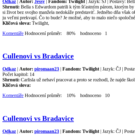
Odkaz
|
Autor:
Jessy
|
Fandom: Twilight
| Jazyk: SJ | Postavy: Bel
Shrnutí:
Bella s Edwardom patrili k tým šťastným párom, ktorým by mo
si život bez svojho manžela nedokáže predstaviť. Jedného dňa však ob
ju veľmi prekvapí. Čo to bude? Je možné, aby to malo niečo spoloč
Klíčová slova:
Twilight,
Komentáře
Hodnocení průměr: 80% hodnoceno 1
Cullenovi vs Bradavice
Odkaz
|
Autor:
piromaan23
|
Fandom: Twilight
| Jazyk: ČJ | Posta
Počet kapitol: 14
Shrnutí:
Carlisla už nebaví pracovat a proto se rozhodl, že najde školu
Klíčová slova:
Komentáře
Hodnocení průměr: 10% hodnoceno 10
Cullenovi vs Bradavice
Odkaz
|
Autor:
piromaan23
|
Fandom: Twilight
| Jazyk: ČJ | Posta