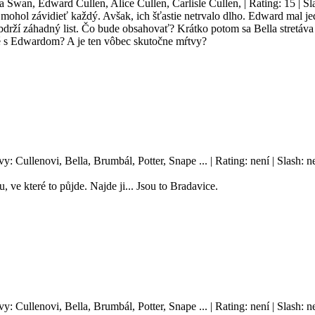
la Swan, Edward Cullen, Alice Cullen, Carlisle Cullen, | Rating: 15 | S
hol závidieť každý. Avšak, ich šťastie netrvalo dlho. Edward mal jedn
drží záhadný list. Čo bude obsahovať? Krátko potom sa Bella stretáva s
né s Edwardom? A je ten vôbec skutočne mŕtvy?
vy: Cullenovi, Bella, Brumbál, Potter, Snape ... | Rating: není | Slash
, ve které to půjde. Najde ji... Jsou to Bradavice.
vy: Cullenovi, Bella, Brumbál, Potter, Snape ... | Rating: není | Slash