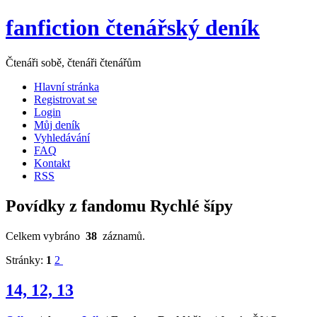
fanfiction čtenářský deník
Čtenáři sobě, čtenáři čtenářům
Hlavní stránka
Registrovat se
Login
Můj deník
Vyhledávání
FAQ
Kontakt
RSS
Povídky z fandomu Rychlé šípy
Celkem vybráno
38
záznamů.
Stránky:
1
2
14, 12, 13