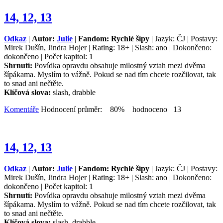
14, 12, 13
Odkaz
|
Autor:
Julie
|
Fandom: Rychlé šípy
| Jazyk: ČJ | Postavy:
Mirek Dušín, Jindra Hojer | Rating: 18+ | Slash: ano | Dokončeno:
dokončeno | Počet kapitol: 1
Shrnutí:
Povídka opravdu obsahuje milostný vztah mezi dvěma
šípákama. Myslím to vážně. Pokud se nad tím chcete rozčilovat, tak
to snad ani nečtěte.
Klíčová slova:
slash, drabble
Komentáře
Hodnocení průměr: 80% hodnoceno 13
14, 12, 13
Odkaz
|
Autor:
Julie
|
Fandom: Rychlé šípy
| Jazyk: ČJ | Postavy:
Mirek Dušín, Jindra Hojer | Rating: 18+ | Slash: ano | Dokončeno:
dokončeno | Počet kapitol: 1
Shrnutí:
Povídka opravdu obsahuje milostný vztah mezi dvěma
šípákama. Myslím to vážně. Pokud se nad tím chcete rozčilovat, tak
to snad ani nečtěte.
Klíčová slova:
slash, drabble