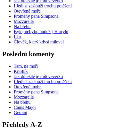
Jak důležité je míti veverku
I Jedi si zaslouží trochu potěšení
Otevřené moře
Proměny pana Simpsona
Mozzarella
Na břehu
Bylo, nebylo, bude? || Harrylu
Liar
Člověk, který kdysi miloval
Poslední komenty
Tam, na moři
Knoflík
Jak důležité je míti veverku
I Jedi si zaslouží trochu potěšení
Otevřené moře
Proměny pana Simpsona
Mozzarella
Na břehu
Canis Major
Gemini
Přehledy A-Z