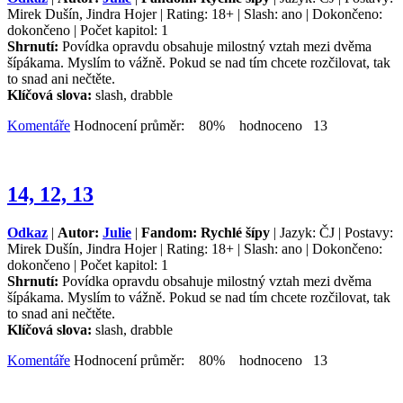
Mirek Dušín, Jindra Hojer | Rating: 18+ | Slash: ano | Dokončeno:
dokončeno | Počet kapitol: 1
Shrnutí:
Povídka opravdu obsahuje milostný vztah mezi dvěma
šípákama. Myslím to vážně. Pokud se nad tím chcete rozčilovat, tak
to snad ani nečtěte.
Klíčová slova:
slash, drabble
Komentáře
Hodnocení průměr: 80% hodnoceno 13
14, 12, 13
Odkaz
|
Autor:
Julie
|
Fandom: Rychlé šípy
| Jazyk: ČJ | Postavy:
Mirek Dušín, Jindra Hojer | Rating: 18+ | Slash: ano | Dokončeno:
dokončeno | Počet kapitol: 1
Shrnutí:
Povídka opravdu obsahuje milostný vztah mezi dvěma
šípákama. Myslím to vážně. Pokud se nad tím chcete rozčilovat, tak
to snad ani nečtěte.
Klíčová slova:
slash, drabble
Komentáře
Hodnocení průměr: 80% hodnoceno 13