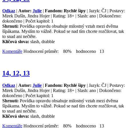
Odkaz
|
Autor:
Julie
|
Fandom: Rychlé šípy
| Jazyk: ČJ | Postavy:
Mirek Dušín, Jindra Hojer | Rating: 18+ | Slash: ano | Dokončeno:
dokončeno | Počet kapitol: 1
Shrnutí:
Povídka opravdu obsahuje milostný vztah mezi dvěma
šípákama. Myslím to vážně. Pokud se nad tím chcete rozčilovat, tak
to snad ani nečtěte.
Klíčová slova:
slash, drabble
Komentáře
Hodnocení průměr: 80% hodnoceno 13
14, 12, 13
Odkaz
|
Autor:
Julie
|
Fandom: Rychlé šípy
| Jazyk: ČJ | Postavy:
Mirek Dušín, Jindra Hojer | Rating: 18+ | Slash: ano | Dokončeno:
dokončeno | Počet kapitol: 1
Shrnutí:
Povídka opravdu obsahuje milostný vztah mezi dvěma
šípákama. Myslím to vážně. Pokud se nad tím chcete rozčilovat, tak
to snad ani nečtěte.
Klíčová slova:
slash, drabble
Komentáře
Hodnocení průměr: 80% hodnoceno 13