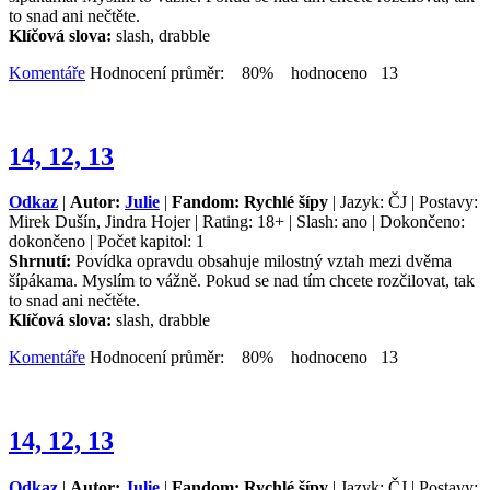
to snad ani nečtěte.
Klíčová slova:
slash, drabble
Komentáře
Hodnocení průměr: 80% hodnoceno 13
14, 12, 13
Odkaz
|
Autor:
Julie
|
Fandom: Rychlé šípy
| Jazyk: ČJ | Postavy:
Mirek Dušín, Jindra Hojer | Rating: 18+ | Slash: ano | Dokončeno:
dokončeno | Počet kapitol: 1
Shrnutí:
Povídka opravdu obsahuje milostný vztah mezi dvěma
šípákama. Myslím to vážně. Pokud se nad tím chcete rozčilovat, tak
to snad ani nečtěte.
Klíčová slova:
slash, drabble
Komentáře
Hodnocení průměr: 80% hodnoceno 13
14, 12, 13
Odkaz
|
Autor:
Julie
|
Fandom: Rychlé šípy
| Jazyk: ČJ | Postavy: