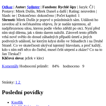
Odkaz
|
Autor:
Splinter
|
Fandom: Rychlé šípy
| Jazyk: ČJ |
Postavy: Mirek Dušín, Mirek Daneš a další | Rating: neuveden |
Slash: ne | Dokončeno: dokončeno | Počet kapitol: 1
Shrnutí:
Mirek Dušín je poprvé o prázdninách sám. Události ho
zavedou až k nečekanému objevu, že je nadán tajemnou, až
nadpřirozenou silou, kterou podle všeho zdědil po otci. Nyní před
ním stojí dilema, jak s tímto darem naložit. Zároveň tento příběh
vrhá nové světlo do dosud záhadných případů úmrtí a jiných
podivných událostí, ke kterým kdysi došlo ve Stínadlech i na Druhé
Straně. Co ve skutečnosti ukrýval tajemný hlavolam, a proč každý,
kdo s ním měl něco do činění, musel čelit utrpení a zkáze? Co na to
Jan Tleskač?
Klíčová slova:
ježek v kleci
Komentáře
Hodnocení průměr: 84% hodnoceno 9
Stránky:
1
2
Poslední povídky
Knoflík