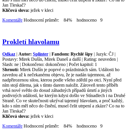
Jan Tleskač?
Klíčová slova:
ježek v kleci
Komentáře
Hodnocení průměr: 84% hodnoceno 9
Prokletí hlavolamu
Odkaz
|
Autor:
Splinter
|
Fandom: Rychlé šípy
| Jazyk: ČJ |
Postavy: Mirek Dušín, Mirek Daneš a další | Rating: neuveden |
Slash: ne | Dokončeno: dokončeno | Počet kapitol: 1
Shrnutí:
Mirek Dušín je poprvé o prázdninách sám. Události ho
zavedou až k nečekanému objevu, že je nadán tajemnou, až
nadpřirozenou silou, kterou podle všeho zdědil po otci. Nyní před
ním stojí dilema, jak s tímto darem naložit. Zároveň tento příběh
vrhá nové světlo do dosud záhadných případů úmrtí a jiných
podivných událostí, ke kterým kdysi došlo ve Stínadlech i na Druhé
Straně. Co ve skutečnosti ukrýval tajemný hlavolam, a proč každý,
kdo s ním měl něco do činění, musel čelit utrpení a zkáze? Co na to
Jan Tleskač?
Klíčová slova:
ježek v kleci
Komentáře
Hodnocení průměr: 84% hodnoceno 9