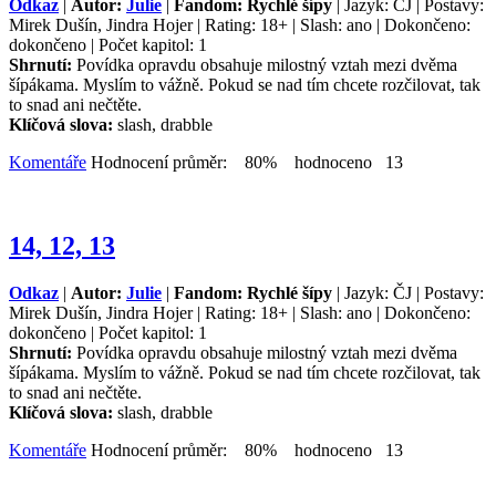
Odkaz
|
Autor:
Julie
|
Fandom: Rychlé šípy
| Jazyk: ČJ | Postavy:
Mirek Dušín, Jindra Hojer | Rating: 18+ | Slash: ano | Dokončeno:
dokončeno | Počet kapitol: 1
Shrnutí:
Povídka opravdu obsahuje milostný vztah mezi dvěma
šípákama. Myslím to vážně. Pokud se nad tím chcete rozčilovat, tak
to snad ani nečtěte.
Klíčová slova:
slash, drabble
Komentáře
Hodnocení průměr: 80% hodnoceno 13
14, 12, 13
Odkaz
|
Autor:
Julie
|
Fandom: Rychlé šípy
| Jazyk: ČJ | Postavy:
Mirek Dušín, Jindra Hojer | Rating: 18+ | Slash: ano | Dokončeno:
dokončeno | Počet kapitol: 1
Shrnutí:
Povídka opravdu obsahuje milostný vztah mezi dvěma
šípákama. Myslím to vážně. Pokud se nad tím chcete rozčilovat, tak
to snad ani nečtěte.
Klíčová slova:
slash, drabble
Komentáře
Hodnocení průměr: 80% hodnoceno 13