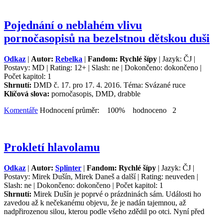
Pojednání o neblahém vlivu
pornočasopisů na bezelstnou dětskou duši
Odkaz
|
Autor:
Rebelka
|
Fandom: Rychlé šípy
| Jazyk: ČJ |
Postavy: MD | Rating: 12+ | Slash: ne | Dokončeno: dokončeno |
Počet kapitol: 1
Shrnutí:
DMD č. 17. pro 17. 4. 2016. Téma: Svázané ruce
Klíčová slova:
pornočasopis, DMD, drabble
Komentáře
Hodnocení průměr: 100% hodnoceno 2
Prokletí hlavolamu
Odkaz
|
Autor:
Splinter
|
Fandom: Rychlé šípy
| Jazyk: ČJ |
Postavy: Mirek Dušín, Mirek Daneš a další | Rating: neuveden |
Slash: ne | Dokončeno: dokončeno | Počet kapitol: 1
Shrnutí:
Mirek Dušín je poprvé o prázdninách sám. Události ho
zavedou až k nečekanému objevu, že je nadán tajemnou, až
nadpřirozenou silou, kterou podle všeho zdědil po otci. Nyní před