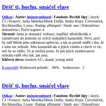
Déšť ti, hochu, smáčel vlasy
Odkaz
|
Autor:
imjustconfused
|
Fandom: Rychlé šípy
| Jazyk:
ČJ | Postavy: Jarka Metelka/Mirek Dušín, Jindra Hojer, Červenáček,
Rychlonožka, Losna | Rating: přístupné | Slash: ano | Dokončeno:
dokončeno | Počet kapitol: 4
Shrnutí:
Jarka je skautský vedoucí, úspěšný středoškolák a
zamilovaný do jednoho ze svých nejlepších kamarádů. Neví, proč
by měl Mirek jeho náklonost opětovat, a tak se prostě smířil s tím, že
z toho nic nebude. Jeho kamarádi ale o jejich vztahu a citech ví víc,
než by se zdálo. To je možná proto, že jim jejich zamilovanost
nebrání vidět věci tak, jak jsou.
Klíčová slova:
modern AU, skauti, young adult
Komentáře
Hodnocení průměr: 80% hodnoceno 2
Déšť ti, hochu, smáčel vlasy
Odkaz
|
Autor:
imjustconfused
|
Fandom: Rychlé šípy
| Jazyk:
ČJ | Postavy: Jarka Metelka/Mirek Dušín, Jindra Hojer, Červenáček,
Rychlonožka, Losna | Rating: přístupné | Slash: ano | Dokončeno: