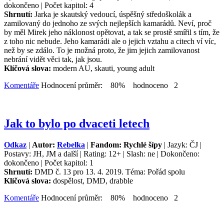
dokončeno | Počet kapitol: 4
Shrnutí:
Jarka je skautský vedoucí, úspěšný středoškolák a
zamilovaný do jednoho ze svých nejlepších kamarádů. Neví, proč
by měl Mirek jeho náklonost opětovat, a tak se prostě smířil s tím, že
z toho nic nebude. Jeho kamarádi ale o jejich vztahu a citech ví víc,
než by se zdálo. To je možná proto, že jim jejich zamilovanost
nebrání vidět věci tak, jak jsou.
Klíčová slova:
modern AU, skauti, young adult
Komentáře
Hodnocení průměr: 80% hodnoceno 2
Jak to bylo po dvaceti letech
Odkaz
|
Autor:
Rebelka
|
Fandom: Rychlé šípy
| Jazyk: ČJ |
Postavy: JH, JM a další | Rating: 12+ | Slash: ne | Dokončeno:
dokončeno | Počet kapitol: 1
Shrnutí:
DMD č. 13 pro 13. 4. 2019. Téma: Pořád spolu
Klíčová slova:
dospělost, DMD, drabble
Komentáře
Hodnocení průměr: 80% hodnoceno 2