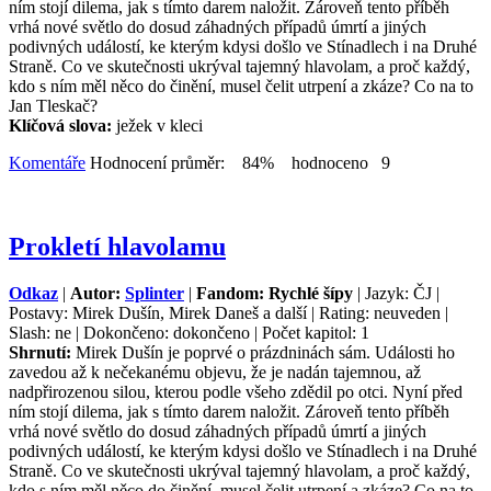
ním stojí dilema, jak s tímto darem naložit. Zároveň tento příběh
vrhá nové světlo do dosud záhadných případů úmrtí a jiných
podivných událostí, ke kterým kdysi došlo ve Stínadlech i na Druhé
Straně. Co ve skutečnosti ukrýval tajemný hlavolam, a proč každý,
kdo s ním měl něco do činění, musel čelit utrpení a zkáze? Co na to
Jan Tleskač?
Klíčová slova:
ježek v kleci
Komentáře
Hodnocení průměr: 84% hodnoceno 9
Prokletí hlavolamu
Odkaz
|
Autor:
Splinter
|
Fandom: Rychlé šípy
| Jazyk: ČJ |
Postavy: Mirek Dušín, Mirek Daneš a další | Rating: neuveden |
Slash: ne | Dokončeno: dokončeno | Počet kapitol: 1
Shrnutí:
Mirek Dušín je poprvé o prázdninách sám. Události ho
zavedou až k nečekanému objevu, že je nadán tajemnou, až
nadpřirozenou silou, kterou podle všeho zdědil po otci. Nyní před
ním stojí dilema, jak s tímto darem naložit. Zároveň tento příběh
vrhá nové světlo do dosud záhadných případů úmrtí a jiných
podivných událostí, ke kterým kdysi došlo ve Stínadlech i na Druhé
Straně. Co ve skutečnosti ukrýval tajemný hlavolam, a proč každý,
kdo s ním měl něco do činění, musel čelit utrpení a zkáze? Co na to