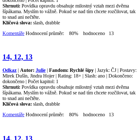
dokončeno | Počet kapitol: 1
Shrnutí:
Povídka opravdu obsahuje milostný vztah mezi dvěma
šípákama. Myslím to vážně. Pokud se nad tím chcete rozčilovat, tak
to snad ani nečtěte.
Klíčová slova:
slash, drabble
Komentáře
Hodnocení průměr: 80% hodnoceno 13
14, 12, 13
Odkaz
|
Autor:
Julie
|
Fandom: Rychlé šípy
| Jazyk: ČJ | Postavy:
Mirek Dušín, Jindra Hojer | Rating: 18+ | Slash: ano | Dokončeno:
dokončeno | Počet kapitol: 1
Shrnutí:
Povídka opravdu obsahuje milostný vztah mezi dvěma
šípákama. Myslím to vážně. Pokud se nad tím chcete rozčilovat, tak
to snad ani nečtěte.
Klíčová slova:
slash, drabble
Komentáře
Hodnocení průměr: 80% hodnoceno 13
14, 12, 13