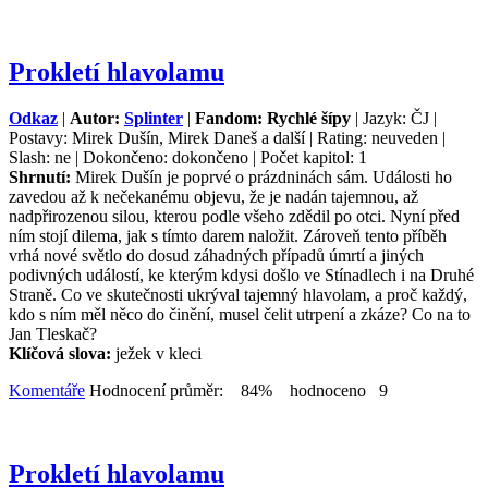
Prokletí hlavolamu
Odkaz
|
Autor:
Splinter
|
Fandom: Rychlé šípy
| Jazyk: ČJ |
Postavy: Mirek Dušín, Mirek Daneš a další | Rating: neuveden |
Slash: ne | Dokončeno: dokončeno | Počet kapitol: 1
Shrnutí:
Mirek Dušín je poprvé o prázdninách sám. Události ho
zavedou až k nečekanému objevu, že je nadán tajemnou, až
nadpřirozenou silou, kterou podle všeho zdědil po otci. Nyní před
ním stojí dilema, jak s tímto darem naložit. Zároveň tento příběh
vrhá nové světlo do dosud záhadných případů úmrtí a jiných
podivných událostí, ke kterým kdysi došlo ve Stínadlech i na Druhé
Straně. Co ve skutečnosti ukrýval tajemný hlavolam, a proč každý,
kdo s ním měl něco do činění, musel čelit utrpení a zkáze? Co na to
Jan Tleskač?
Klíčová slova:
ježek v kleci
Komentáře
Hodnocení průměr: 84% hodnoceno 9
Prokletí hlavolamu