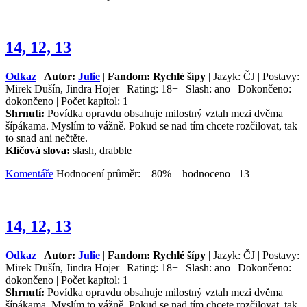
14, 12, 13
Odkaz
|
Autor:
Julie
|
Fandom: Rychlé šípy
| Jazyk: ČJ | Postavy:
Mirek Dušín, Jindra Hojer | Rating: 18+ | Slash: ano | Dokončeno:
dokončeno | Počet kapitol: 1
Shrnutí:
Povídka opravdu obsahuje milostný vztah mezi dvěma
šípákama. Myslím to vážně. Pokud se nad tím chcete rozčilovat, tak
to snad ani nečtěte.
Klíčová slova:
slash, drabble
Komentáře
Hodnocení průměr: 80% hodnoceno 13
14, 12, 13
Odkaz
|
Autor:
Julie
|
Fandom: Rychlé šípy
| Jazyk: ČJ | Postavy:
Mirek Dušín, Jindra Hojer | Rating: 18+ | Slash: ano | Dokončeno:
dokončeno | Počet kapitol: 1
Shrnutí:
Povídka opravdu obsahuje milostný vztah mezi dvěma
šípákama. Myslím to vážně. Pokud se nad tím chcete rozčilovat, tak