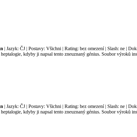
an
| Jazyk: ČJ | Postavy: Všichni | Rating: bez omezení | Slash: ne | Do
é heptalogie, kdyby ji napsal tento zneuznaný génius. Soubor výroků i
an
| Jazyk: ČJ | Postavy: Všichni | Rating: bez omezení | Slash: ne | Do
é heptalogie, kdyby ji napsal tento zneuznaný génius. Soubor výroků i