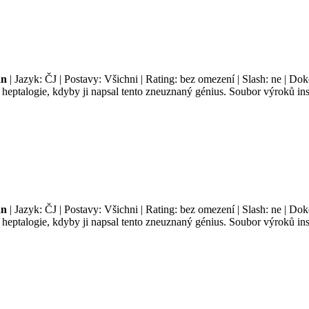
an
| Jazyk: ČJ | Postavy: Všichni | Rating: bez omezení | Slash: ne | Do
é heptalogie, kdyby ji napsal tento zneuznaný génius. Soubor výroků i
an
| Jazyk: ČJ | Postavy: Všichni | Rating: bez omezení | Slash: ne | Do
é heptalogie, kdyby ji napsal tento zneuznaný génius. Soubor výroků i