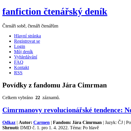
fanfiction čtenářský deník
Čtenáři sobě, čtenáři čtenářům
Hlavní stránka
Registrovat se
Login
Můj deník
Vyhledávání
FAQ
Kontakt
RSS
Povídky z fandomu Jára Cimrman
Celkem vybráno
22
záznamů.
Cimrmanovy revolucionářské tendence: Nov
Odkaz
|
Autor:
Carmen
|
Fandom: Jára Cimrman
| Jazyk: ČJ | P
Shrnutí:
DMD č. 1. pro 1. 4. 2022. Téma: Po hlavě