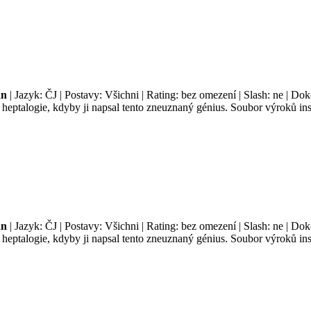
an
| Jazyk: ČJ | Postavy: Všichni | Rating: bez omezení | Slash: ne | Do
é heptalogie, kdyby ji napsal tento zneuznaný génius. Soubor výroků i
an
| Jazyk: ČJ | Postavy: Všichni | Rating: bez omezení | Slash: ne | Do
é heptalogie, kdyby ji napsal tento zneuznaný génius. Soubor výroků i