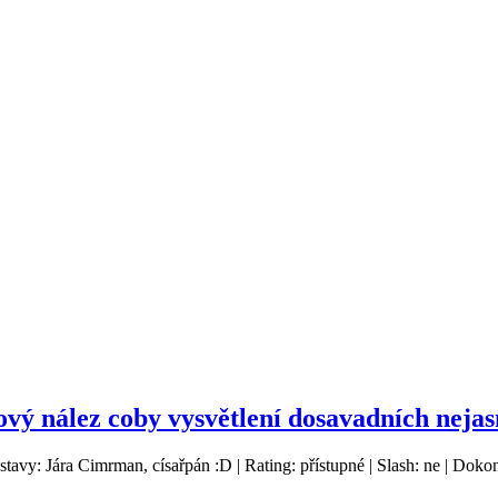
ý nález coby vysvětlení dosavadních nejas
ostavy: Jára Cimrman, císařpán :D | Rating: přístupné | Slash: ne | Doko