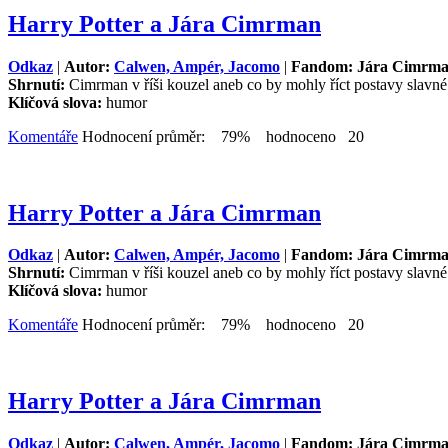
Harry Potter a Jára Cimrman
Odkaz
|
Autor:
Calwen, Ampér, Jacomo
|
Fandom: Jára Cimrm
Shrnutí:
Cimrman v říši kouzel aneb co by mohly říct postavy slavn
Klíčová slova:
humor
Komentáře
Hodnocení průměr: 79% hodnoceno 20
Harry Potter a Jára Cimrman
Odkaz
|
Autor:
Calwen, Ampér, Jacomo
|
Fandom: Jára Cimrm
Shrnutí:
Cimrman v říši kouzel aneb co by mohly říct postavy slavn
Klíčová slova:
humor
Komentáře
Hodnocení průměr: 79% hodnoceno 20
Harry Potter a Jára Cimrman
Odkaz
|
Autor:
Calwen, Ampér, Jacomo
|
Fandom: Jára Cimrm