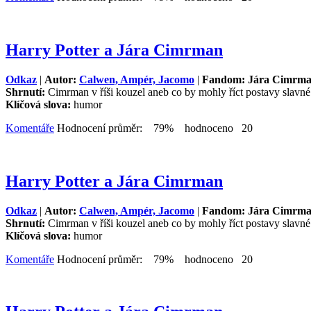
Harry Potter a Jára Cimrman
Odkaz
|
Autor:
Calwen, Ampér, Jacomo
|
Fandom: Jára Cimrm
Shrnutí:
Cimrman v říši kouzel aneb co by mohly říct postavy slavn
Klíčová slova:
humor
Komentáře
Hodnocení průměr: 79% hodnoceno 20
Harry Potter a Jára Cimrman
Odkaz
|
Autor:
Calwen, Ampér, Jacomo
|
Fandom: Jára Cimrm
Shrnutí:
Cimrman v říši kouzel aneb co by mohly říct postavy slavn
Klíčová slova:
humor
Komentáře
Hodnocení průměr: 79% hodnoceno 20