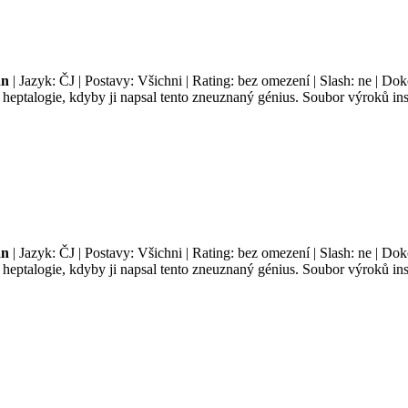
an
| Jazyk: ČJ | Postavy: Všichni | Rating: bez omezení | Slash: ne | Do
é heptalogie, kdyby ji napsal tento zneuznaný génius. Soubor výroků i
an
| Jazyk: ČJ | Postavy: Všichni | Rating: bez omezení | Slash: ne | Do
é heptalogie, kdyby ji napsal tento zneuznaný génius. Soubor výroků i