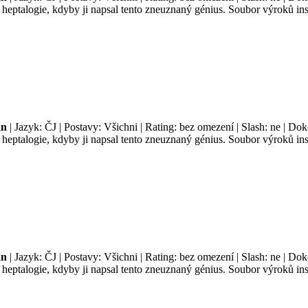
é heptalogie, kdyby ji napsal tento zneuznaný génius. Soubor výroků i
an
| Jazyk: ČJ | Postavy: Všichni | Rating: bez omezení | Slash: ne | Do
é heptalogie, kdyby ji napsal tento zneuznaný génius. Soubor výroků i
an
| Jazyk: ČJ | Postavy: Všichni | Rating: bez omezení | Slash: ne | Do
é heptalogie, kdyby ji napsal tento zneuznaný génius. Soubor výroků i