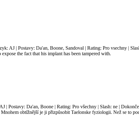
azyk: AJ | Postavy: Da'an, Boone, Sandoval | Rating: Pro vsechny | Sla
expose the fact that his implant has been tampered with.
 AJ | Postavy: Da'an, Boone | Rating: Pro všechny | Slash: ne | Dokonče
. Mnohem obtížnější je ji přizpůsobit Taelonske fyziologii. Než se to po