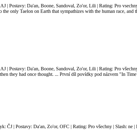
 AJ | Postavy: Da'an, Boone, Sandoval, Zo'or, Lili | Rating: Pro vsechn
o the only Taelon on Earth that sympathizes with the human race, and th
 AJ | Postavy: Da'an, Boone, Sandoval, Zo'or, Lili | Rating: Pro všechn
re then they had once thought. ... První díl povídky pod názvem "In Ti
yk: ČJ | Postavy: Da'an, Zo'or, OFC | Rating: Pro všechny | Slash: ne 