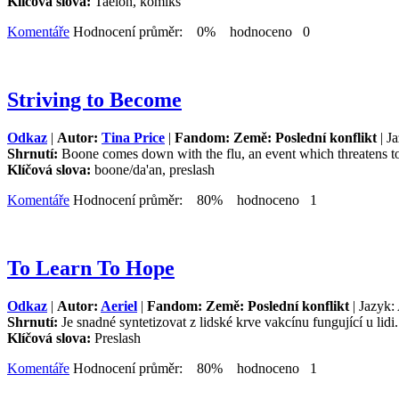
Klíčová slova:
Taelon, komiks
Komentáře
Hodnocení průměr: 0% hodnoceno 0
Striving to Become
Odkaz
|
Autor:
Tina Price
|
Fandom: Země: Poslední konflikt
| J
Shrnutí:
Boone comes down with the flu, an event which threatens to 
Klíčová slova:
boone/da'an, preslash
Komentáře
Hodnocení průměr: 80% hodnoceno 1
To Learn To Hope
Odkaz
|
Autor:
Aeriel
|
Fandom: Země: Poslední konflikt
| Jazyk:
Shrnutí:
Je snadné syntetizovat z lidské krve vakcínu fungující u lidi
Klíčová slova:
Preslash
Komentáře
Hodnocení průměr: 80% hodnoceno 1