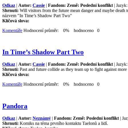
Odkaz
|
Autor:
Cassie
|
Fandom: Země: Poslední konflikt
| Jazyk:
Shrnutí:
Will visitors from the future mean danger and maybe death t
názvem "In Time’s Shadow Part Two"
Klíčová slova:
Komentáře
Hodnocení průměr: 0% hodnoceno 0
In Time’s Shadow Part Two
Odkaz
|
Autor:
Cassie
|
Fandom: Země: Poslední konflikt
| Jazyk:
Shrnutí:
Past and future collide as they team up to fight against mo
Klíčová slova:
Komentáře
Hodnocení průměr: 0% hodnoceno 0
Pandora
Odkaz
|
Autor:
Neznámý
|
Fandom: Země: Poslední konflikt
| Jaz
Shrnutí:
Komiks na téma prvního kontaktu Taelonů a lidí.