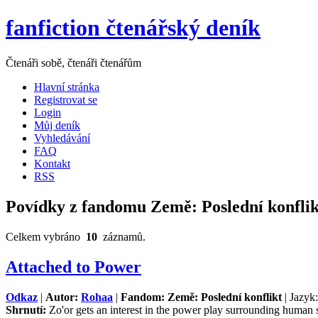
fanfiction čtenářský deník
Čtenáři sobě, čtenáři čtenářům
Hlavní stránka
Registrovat se
Login
Můj deník
Vyhledávání
FAQ
Kontakt
RSS
Povídky z fandomu Země: Poslední konflik
Celkem vybráno
10
záznamů.
Attached to Power
Odkaz
|
Autor:
Rohaa
|
Fandom: Země: Poslední konflikt
| Jazyk:
Shrnutí:
Zo'or gets an interest in the power play surrounding human 