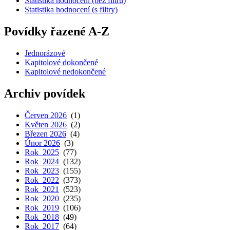
Statistika hodnocení (bez filtrů)
Statistika hodnocení (s filtry)
Povídky řazené A-Z
Jednorázové
Kapitolové dokončené
Kapitolové nedokončené
Archiv povídek
Červen 2026
(1)
Květen 2026
(2)
Březen 2026
(4)
Únor 2026
(3)
Rok 2025
(77)
Rok 2024
(132)
Rok 2023
(155)
Rok 2022
(373)
Rok 2021
(523)
Rok 2020
(235)
Rok 2019
(106)
Rok 2018
(49)
Rok 2017
(64)