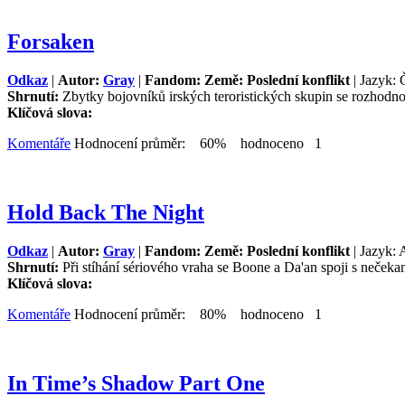
Forsaken
Odkaz
|
Autor:
Gray
|
Fandom: Země: Poslední konflikt
| Jazyk: 
Shrnutí:
Zbytky bojovníků irských teroristických skupin se rozhodnou
Klíčová slova:
Komentáře
Hodnocení průměr: 60% hodnoceno 1
Hold Back The Night
Odkaz
|
Autor:
Gray
|
Fandom: Země: Poslední konflikt
| Jazyk: 
Shrnutí:
Při stíhání sériového vraha se Boone a Da'an spoji s neček
Klíčová slova:
Komentáře
Hodnocení průměr: 80% hodnoceno 1
In Time’s Shadow Part One