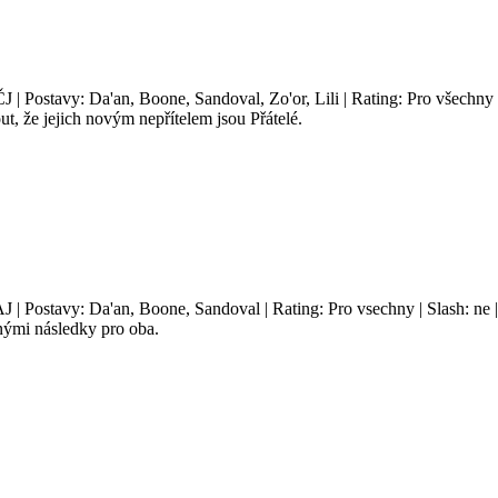
ČJ | Postavy: Da'an, Boone, Sandoval, Zo'or, Lili | Rating: Pro všechny
t, že jejich novým nepřítelem jsou Přátelé.
AJ | Postavy: Da'an, Boone, Sandoval | Rating: Pro vsechny | Slash: ne
anými následky pro oba.