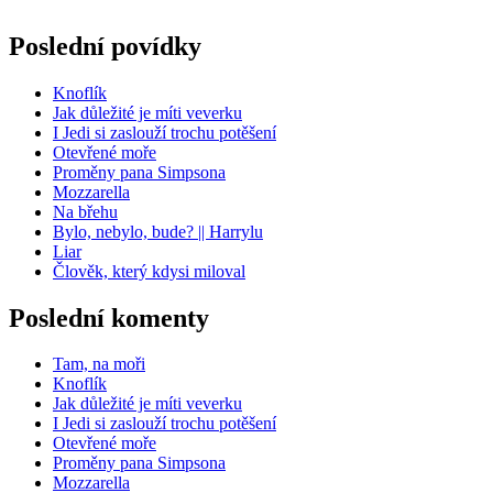
Poslední povídky
Knoflík
Jak důležité je míti veverku
I Jedi si zaslouží trochu potěšení
Otevřené moře
Proměny pana Simpsona
Mozzarella
Na břehu
Bylo, nebylo, bude? || Harrylu
Liar
Člověk, který kdysi miloval
Poslední komenty
Tam, na moři
Knoflík
Jak důležité je míti veverku
I Jedi si zaslouží trochu potěšení
Otevřené moře
Proměny pana Simpsona
Mozzarella