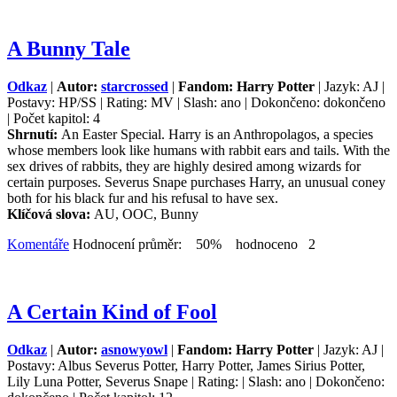
A Bunny Tale
Odkaz
|
Autor:
starcrossed
|
Fandom: Harry Potter
| Jazyk: AJ |
Postavy: HP/SS | Rating: MV | Slash: ano | Dokončeno: dokončeno
| Počet kapitol: 4
Shrnutí:
An Easter Special. Harry is an Anthropolagos, a species
whose members look like humans with rabbit ears and tails. With the
sex drives of rabbits, they are highly desired among wizards for
certain purposes. Severus Snape purchases Harry, an unusual coney
both for his black fur and his refusal to have sex.
Klíčová slova:
AU, OOC, Bunny
Komentáře
Hodnocení průměr: 50% hodnoceno 2
A Certain Kind of Fool
Odkaz
|
Autor:
asnowyowl
|
Fandom: Harry Potter
| Jazyk: AJ |
Postavy: Albus Severus Potter, Harry Potter, James Sirius Potter,
Lily Luna Potter, Severus Snape | Rating: | Slash: ano | Dokončeno: