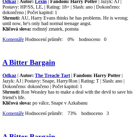
Odkaz
|
Autor:
Lexin
|
Fandom: Harry Potter
| Jazyk: AJ |
Postavy: HP/SS, LE, | Rating: 18+ | Slash: ano | Dokončeno:
dokončeno | Počet kapitol: 1
Shrnutí:
AU, Harry Evans thinks he has problems. He is wrong;
until now, he's only had normal teenage angst.
Klíčová slova:
rodinný zmatek, pomsta
Komentáře
Hodnocení průměr: 0% hodnoceno 0
A Bitter Bargain
Odkaz
|
Autor:
The Treacle Tart
|
Fandom: Harry Potter
|
Jazyk: AJ | Postavy: Snape, Harry/Ron | Rating: T | Slash: ano |
Dokončeno: dokončeno | Počet kapitol: 1
Shrnutí:
Ron Weasley has to make a deal with the devil to save his
friend’s life.
Klíčová slova:
po válce, Snape v Azkabanu
Komentáře
Hodnocení průměr: 73% hodnoceno 3
A Bitter Bargain