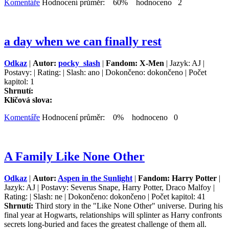
Komentáře
Hodnocení průměr: 60% hodnoceno 2
a day when we can finally rest
Odkaz
|
Autor:
pocky_slash
|
Fandom: X-Men
| Jazyk: AJ |
Postavy: | Rating: | Slash: ano | Dokončeno: dokončeno | Počet
kapitol: 1
Shrnutí:
Klíčová slova:
Komentáře
Hodnocení průměr: 0% hodnoceno 0
A Family Like None Other
Odkaz
|
Autor:
Aspen in the Sunlight
|
Fandom: Harry Potter
|
Jazyk: AJ | Postavy: Severus Snape, Harry Potter, Draco Malfoy |
Rating: | Slash: ne | Dokončeno: dokončeno | Počet kapitol: 41
Shrnutí:
Third story in the "Like None Other" universe. During his
final year at Hogwarts, relationships will splinter as Harry confronts
secrets long-buried and faces the greatest challenge of them all.