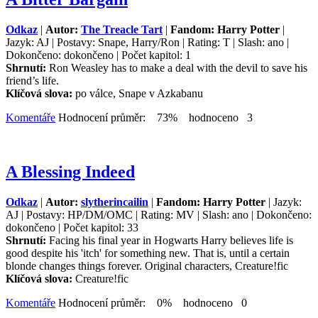
Odkaz
|
Autor:
The Treacle Tart
|
Fandom: Harry Potter
|
Jazyk: AJ | Postavy: Snape, Harry/Ron | Rating: T | Slash: ano |
Dokončeno: dokončeno | Počet kapitol: 1
Shrnutí:
Ron Weasley has to make a deal with the devil to save his
friend’s life.
Klíčová slova:
po válce, Snape v Azkabanu
Komentáře
Hodnocení průměr: 73% hodnoceno 3
A Blessing Indeed
Odkaz
|
Autor:
slytherincailin
|
Fandom: Harry Potter
| Jazyk:
AJ | Postavy: HP/DM/OMC | Rating: MV | Slash: ano | Dokončeno:
dokončeno | Počet kapitol: 33
Shrnutí:
Facing his final year in Hogwarts Harry believes life is
good despite his 'itch' for something new. That is, until a certain
blonde changes things forever. Original characters, Creature!fic
Klíčová slova:
Creature!fic
Komentáře
Hodnocení průměr: 0% hodnoceno 0