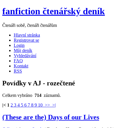
fanfiction čtenářský deník
Čtenáři sobě, čtenáři čtenářům
Hlavní stránka
Registrovat se
Login
Můj deník
Vyhledávání
FAQ
Kontakt
RSS
Povídky v AJ - rozečtené
Celkem vybráno
714
záznamů.
|<
1
2
3
4
5
6
7
8
9
10
>>
>|
(These are the) Days of our Lives