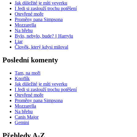
Jak důležité je míti veverku
I Jedi si zaslouží trochu potěšení
Otevřené moře
Proměny pana Simpsona
Mozzarella
Na břehu
Bylo, nebylo, bude? || Harrylu
Liar
Člověk, který kdysi miloval
Poslední komenty
Tam, na moři
Knoflík
Jak důležité je míti veverku
I Jedi si zaslouží trochu potěšení
Otevřené moře
Proměny pana Simpsona
Mozzarella
Na břehu
Canis Major
Gemini
Přehledy A-Z