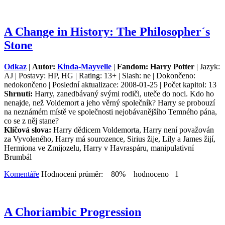
A Change in History: The Philosopher´s
Stone
Odkaz
|
Autor:
Kinda-Mayvelle
|
Fandom: Harry Potter
| Jazyk:
AJ | Postavy: HP, HG | Rating: 13+ | Slash: ne | Dokončeno:
nedokončeno | Poslední aktualizace: 2008-01-25 | Počet kapitol: 13
Shrnutí:
Harry, zanedbávaný svými rodiči, uteče do noci. Kdo ho
nenajde, než Voldemort a jeho věrný společník? Harry se probouzí
na neznámém místě ve společnosti nejobávanějšího Temného pána,
co se z něj stane?
Klíčová slova:
Harry dědicem Voldemorta, Harry není považován
za Vyvoleného, Harry má sourozence, Sirius žije, Lily a James žijí,
Hermiona ve Zmijozelu, Harry v Havraspáru, manipulativní
Brumbál
Komentáře
Hodnocení průměr: 80% hodnoceno 1
A Choriambic Progression