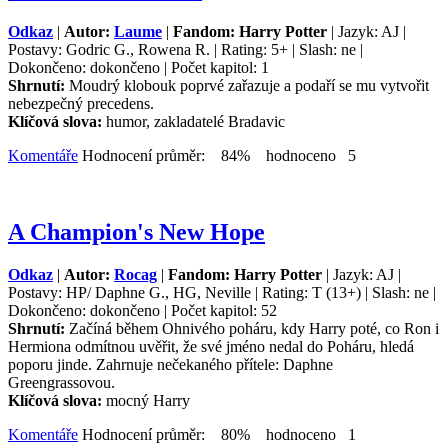
Odkaz
|
Autor:
Laume
|
Fandom: Harry Potter
| Jazyk: AJ |
Postavy: Godric G., Rowena R. | Rating: 5+ | Slash: ne |
Dokončeno: dokončeno | Počet kapitol: 1
Shrnutí:
Moudrý klobouk poprvé zařazuje a podaří se mu vytvořit
nebezpečný precedens.
Klíčová slova:
humor, zakladatelé Bradavic
Komentáře
Hodnocení průměr: 84% hodnoceno 5
A Champion's New Hope
Odkaz
|
Autor:
Rocag
|
Fandom: Harry Potter
| Jazyk: AJ |
Postavy: HP/ Daphne G., HG, Neville | Rating: T (13+) | Slash: ne |
Dokončeno: dokončeno | Počet kapitol: 52
Shrnutí:
Začíná během Ohnivého poháru, kdy Harry poté, co Ron i
Hermiona odmítnou uvěřit, že své jméno nedal do Poháru, hledá
poporu jinde. Zahrnuje nečekaného přítele: Daphne
Greengrassovou.
Klíčová slova:
mocný Harry
Komentáře
Hodnocení průměr: 80% hodnoceno 1