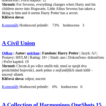
dokončeno | Počet kapitol: 12
Shrnutí:
For Severus, everything changes when Harry and his
children move into Hogwarts. Little Albus Severus has taken a
liking to him and it seems Harry Potter has a secret.
Klíčová slova:
Komentáře
Hodnocení průměr: 73% hodnoceno 3
A Civil Union
Odkaz
|
Autor:
neichan
|
Fandom: Harry Potter
| Jazyk: AJ |
Postavy: HP/LM | Rating: 18+ | Slash: ano | Dokončeno: dokončeno
| Počet kapitol: 19
Shrnutí:
Chcete-li po válce utužit mír, musí se spojit dva
protichůdní bojovníci, aneb jedno z nejčastějších slash klišé -
nucený sňatek
Klíčová slova:
odpor, nuceni
Komentáře
Hodnocení průměr: 0% hodnoceno 0
A Collection of Harmonious OneShots 15