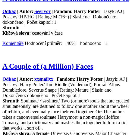
Odkaz
|
Autor:
Seel'vor
|
Fandom: Harry Potter
| Jazyk: AJ |
Postavy: HP/HG | Rating: M (16+) | Slash: ne | Dokončeno:
dokončeno | Počet kapitol: 1
Shrnutí:
Klíčová slova:
cestování v čase
Komentáře
Hodnocení průměr: 40% hodnoceno 1
A Couple of (a Million) Faces
Odkaz
|
Autor:
xxsnailxx
|
Fandom: Harry Potter
| Jazyk: AJ |
Postavy: Harry Potter/Tom Riddle (Voldemort), Portrait Albus
Dumbledore, Severus Snape | Rating: Mature | Slash: ano |
Dokončeno: dokončeno | Počet kapitol: 1
Shrnutí:
Soulmate /ˈsəʊlmeɪt/ Two (or more) souls that are created
simultaneously, are destined to follow one another about the wheel
of rebirth, and eventually face their end together. Or: The author
takes a canonverse!soulmate Harrymort, a non-magical!office
Tomarry, and a dictionary and mashes them together to form a fic
that works... sort of...
Klíčová slova:
Alternate Universe, Canonverse, Major Character