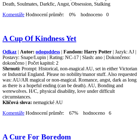
Death, Soulmates, Darkfic, Angst, Obsession, Stalking
Komentáře
Hodnocení průměr: 0% hodnoceno 0
A Cup Of Kindness Yet
Odkaz
|
Autor:
odogoddess
|
Fandom: Harry Potter
| Jazyk: AJ |
Postavy: Snape/Lupin | Rating: NC-17 | Slash: ano | Dokončeno:
dokončeno | Počet kapitol: 2
Shrnutí:
Prompt: Historical, non-magical AU, set in either Victorian
or Industrial England. Please no nobility/manor stuff. Also requested
was: AU/AR magical or non-magical. Romance, angst, dark as long
as there is a hopeful ending (can be death). AU, Bonding and
werewolves. H/C, physical disability, love under difficult
circumstances.
Klíčová slova:
nemagické AU
Komentáře
Hodnocení průměr: 67% hodnoceno 6
A Cure For Boredom