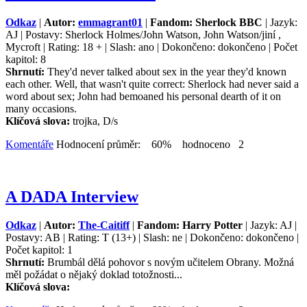
Odkaz
|
Autor:
emmagrant01
|
Fandom: Sherlock BBC
| Jazyk:
AJ | Postavy: Sherlock Holmes/John Watson, John Watson/jiní ,
Mycroft | Rating: 18 + | Slash: ano | Dokončeno: dokončeno | Počet
kapitol: 8
Shrnutí:
They'd never talked about sex in the year they'd known
each other. Well, that wasn't quite correct: Sherlock had never said a
word about sex; John had bemoaned his personal dearth of it on
many occasions.
Klíčová slova:
trojka, D/s
Komentáře
Hodnocení průměr: 60% hodnoceno 2
A DADA Interview
Odkaz
|
Autor:
The-Caitiff
|
Fandom: Harry Potter
| Jazyk: AJ |
Postavy: AB | Rating: T (13+) | Slash: ne | Dokončeno: dokončeno |
Počet kapitol: 1
Shrnutí:
Brumbál dělá pohovor s novým učitelem Obrany. Možná
měl požádat o nějaký doklad totožnosti...
Klíčová slova: