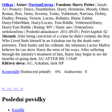
Odkaz
|
Autor:
NoctemEterna
|
Fandom: Harry Potter
| Jazyk:
AJ | Postavy: Draco, Dumbledore, Harry, Hermione, Moody, Other,
Remus, Ron, Sirius, Severus, Tonks, Voldemort, Narcissa, Dobby,
Dudley, Petunia, Vernon, Lucius, Bellatrix, Blaise Zabini,
Harry/OtherMale, Harry/Lucius, Tom Riddle, Voldemort/Harry,
Harry/Tom Riddle | Rating: MV | Slash: ano | Dokončeno:
nedokončeno | Poslední aktualizace: 2011-09-05 | Počet kapitol: 62
Shrnutí:
After being convicted of a crime he didn't commit, the Boy
Who Lived finds himself in an Azkaban run by the death eater
prisoners. Their leader and his cellmate, the infamous Lucius Malfoy
believes he can show Harry the error of his ways. After suffering
through the ministry's treatment of him, Harry may begin to see the
benefits of going dark. AU AFTER BK 5 OotP
Klíčová slova:
AU, Azkaban, dark HP
Komentáře
Hodnocení průměr: 0% hodnoceno 0
|<
<<
>>
>|
Poslední povídky
Knoflík