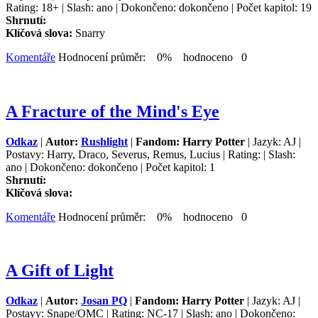
Rating: 18+ | Slash: ano | Dokončeno: dokončeno | Počet kapitol: 19
Shrnutí:
Klíčová slova:
Snarry
Komentáře
Hodnocení průměr: 0% hodnoceno 0
A Fracture of the Mind's Eye
Odkaz
|
Autor:
Rushlight
|
Fandom: Harry Potter
| Jazyk: AJ |
Postavy: Harry, Draco, Severus, Remus, Lucius | Rating: | Slash:
ano | Dokončeno: dokončeno | Počet kapitol: 1
Shrnutí:
Klíčová slova:
Komentáře
Hodnocení průměr: 0% hodnoceno 0
A Gift of Light
Odkaz
|
Autor:
Josan PQ
|
Fandom: Harry Potter
| Jazyk: AJ |
Postavy: Snape/OMC | Rating: NC-17 | Slash: ano | Dokončeno: