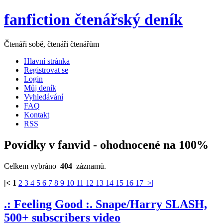
fanfiction čtenářský deník
Čtenáři sobě, čtenáři čtenářům
Hlavní stránka
Registrovat se
Login
Můj deník
Vyhledávání
FAQ
Kontakt
RSS
Povídky v fanvid - ohodnocené na 100%
Celkem vybráno
404
záznamů.
|<
1
2
3
4
5
6
7
8
9
10
11
12
13
14
15
16
17
>|
.: Feeling Good :. Snape/Harry SLASH,
500+ subscribers video