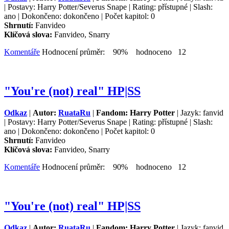
| Postavy: Harry Potter/Severus Snape | Rating: přístupné | Slash:
ano | Dokončeno: dokončeno | Počet kapitol: 0
Shrnutí:
Fanvideo
Klíčová slova:
Fanvideo, Snarry
Komentáře
Hodnocení průměr: 90% hodnoceno 12
"You're (not) real" HP|SS
Odkaz
|
Autor:
RuataRu
|
Fandom: Harry Potter
| Jazyk: fanvid
| Postavy: Harry Potter/Severus Snape | Rating: přístupné | Slash:
ano | Dokončeno: dokončeno | Počet kapitol: 0
Shrnutí:
Fanvideo
Klíčová slova:
Fanvideo, Snarry
Komentáře
Hodnocení průměr: 90% hodnoceno 12
"You're (not) real" HP|SS
Odkaz
|
Autor:
RuataRu
|
Fandom: Harry Potter
| Jazyk: fanvid