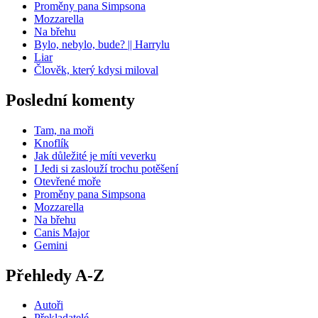
Proměny pana Simpsona
Mozzarella
Na břehu
Bylo, nebylo, bude? || Harrylu
Liar
Člověk, který kdysi miloval
Poslední komenty
Tam, na moři
Knoflík
Jak důležité je míti veverku
I Jedi si zaslouží trochu potěšení
Otevřené moře
Proměny pana Simpsona
Mozzarella
Na břehu
Canis Major
Gemini
Přehledy A-Z
Autoři
Překladatelé