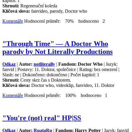
kapitol: 1
Shrnutí:
Regenerační koleda
Klíčová slova:
fanvideo, parody, Doctor who
Komentáře
Hodnocení průměr: 70% hodnoceno 2
"Through Time" — A Doctor Who
parody by Not Literally Productions
Odkaz
|
Autor:
notliterally
|
Fandom: Doctor Who
| Jazyk:
fanvid | Postavy: 11. Doktor, společnice | Rating: bez omezení |
Slash: ne | Dokončeno: dokončeno | Počet kapitol: 1
Shrnutí:
Cesty skrz čas s Doktorem.
Klíčová slova:
Doctor who, videoklip, fanvideo, 11. Doktor
Komentáře
Hodnocení průměr: 100% hodnoceno 1
"You're (not) real" HP|SS
Odkaz
|
Autor:
RuataRu
|
Fandom: Harry Potter
| Jazyk: fanvid