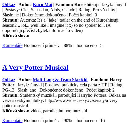
Odkaz
|
Autor:
Kuro Mai
|
Fandom: Kuroshitsuji
| Jazyk: fanvid
| Postavy: Ciel, Sebastian, Alois, Claude | Rating: Pro všechny |
Slash: ne | Dokončeno: dokončeno | Počet kapitol: 0
Shrnutí:
Autorka: It's a "fake" trailer on the end of Kuroshitsuji
season2 .. lol... well like I imagine it x) so no spoiler lol.. (A
doporučuji přečíst zbytek informací o videu)
Klíčová slova:
Komentáře
Hodnocení průměr: 88% hodnoceno 5
A Very Potter Musical
Odkaz
|
Autor:
Matt Lang & Team StarKid
|
Fandom: Harry
Potter
| Jazyk: fanvid | Postavy: prakticky celá parta z HP | Rating:
PG-13 | Slash: ano | Dokončeno: dokončeno | Počet kapitol: 2
Shrnutí:
Studentský muzikál, parodující Harryho Pottera. Odkaz na
verzi s českými titulky: http://www.videacesky.cz/serialy/a-very-
potter-musical
Klíčová slova:
video, parodie, humor, muzikál
Komentáře
Hodnocení průměr: 90% hodnoceno 16