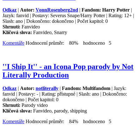
Odkaz
|
Autor:
VonnRosenberg2nd
|
Fandom: Harry Potter
|
Jazyk: fanvid | Postavy: Severus Snape/Harry Potter | Rating: 12+ |
Slash: ano | Dokončeno: dokončeno | Počet kapitol: 0
Shrnutí:
Fanvideo
Klíčová slova:
Fanvideo, Snarry
Komentáře
Hodnocení průměr: 80% hodnoceno 5
''I Ship It'' - an Icona Pop parody by Not
Literally Production
Odkaz
|
Autor:
notliterally
|
Fandom: Multifandom
| Jazyk:
fanvid | Postavy: - | Rating: přístupné | Slash: ano | Dokončeno:
dokončeno | Počet kapitol: 0
Shrnutí:
Parody video
Klíčová slova:
Fanvideo, parody, shipping
Komentáře
Hodnocení průměr: 84% hodnoceno 5