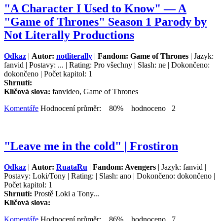
"A Character I Used to Know" — A
"Game of Thrones" Season 1 Parody by
Not Literally Productions
Odkaz
|
Autor:
notliterally
|
Fandom: Game of Thrones
| Jazyk:
fanvid | Postavy: ... | Rating: Pro všechny | Slash: ne | Dokončeno:
dokončeno | Počet kapitol: 1
Shrnutí:
Klíčová slova:
fanvideo, Game of Thrones
Komentáře
Hodnocení průměr: 80% hodnoceno 2
"Leave me in the cold" | Frostiron
Odkaz
|
Autor:
RuataRu
|
Fandom: Avengers
| Jazyk: fanvid |
Postavy: Loki/Tony | Rating: | Slash: ano | Dokončeno: dokončeno |
Počet kapitol: 1
Shrnutí:
Prostě Loki a Tony...
Klíčová slova:
Komentáře
Hodnocení průměr: 86% hodnoceno 7