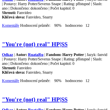
| Postavy: Harry Potter/Severus Snape | Rating: přístupné | Slash:
ano | Dokončeno: dokončeno | Počet kapitol: 0
Shrnutí:
Fanvideo
Klíčová slova:
Fanvideo, Snarry
Komentáře
Hodnocení průměr: 90% hodnoceno 12
"You're (not) real" HP|SS
Odkaz
|
Autor:
RuataRu
|
Fandom: Harry Potter
| Jazyk: fanvid
| Postavy: Harry Potter/Severus Snape | Rating: přístupné | Slash:
ano | Dokončeno: dokončeno | Počet kapitol: 0
Shrnutí:
Fanvideo
Klíčová slova:
Fanvideo, Snarry
Komentáře
Hodnocení průměr: 90% hodnoceno 12
"You're (not) real" HP|SS
Odkaz
|
Autor:
RuataRu
|
Fandom: Harry Potter
| Jazyk: fanvid