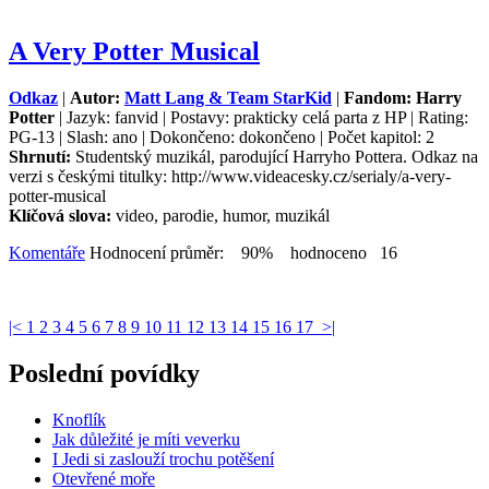
A Very Potter Musical
Odkaz
|
Autor:
Matt Lang & Team StarKid
|
Fandom: Harry
Potter
| Jazyk: fanvid | Postavy: prakticky celá parta z HP | Rating:
PG-13 | Slash: ano | Dokončeno: dokončeno | Počet kapitol: 2
Shrnutí:
Studentský muzikál, parodující Harryho Pottera. Odkaz na
verzi s českými titulky: http://www.videacesky.cz/serialy/a-very-
potter-musical
Klíčová slova:
video, parodie, humor, muzikál
Komentáře
Hodnocení průměr: 90% hodnoceno 16
|<
1
2
3
4
5
6
7
8
9
10
11
12
13
14
15
16
17
>|
Poslední povídky
Knoflík
Jak důležité je míti veverku
I Jedi si zaslouží trochu potěšení
Otevřené moře