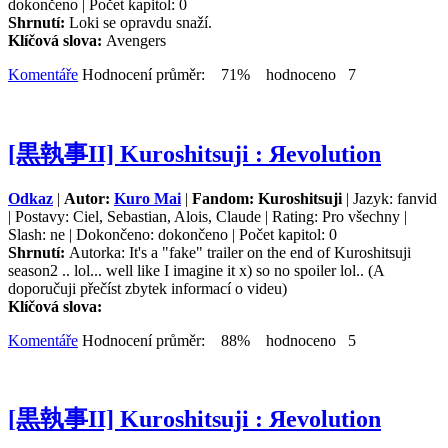
dokončeno | Počet kapitol: 0
Shrnutí:
Loki se opravdu snaží.
Klíčová slova:
Avengers
Komentáře
Hodnocení průměr: 71% hodnoceno 7
[黒執事II] Kuroshitsuji : Яevolution
Odkaz
|
Autor:
Kuro Mai
|
Fandom: Kuroshitsuji
| Jazyk: fanvid
| Postavy: Ciel, Sebastian, Alois, Claude | Rating: Pro všechny |
Slash: ne | Dokončeno: dokončeno | Počet kapitol: 0
Shrnutí:
Autorka: It's a "fake" trailer on the end of Kuroshitsuji
season2 .. lol... well like I imagine it x) so no spoiler lol.. (A
doporučuji přečíst zbytek informací o videu)
Klíčová slova:
Komentáře
Hodnocení průměr: 88% hodnoceno 5
[黒執事II] Kuroshitsuji : Яevolution