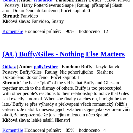
| Postavy: Harry Potter/Severus Snape | Rating: přístupné | Slash:
ano | Dokončeno: dokončeno | Počet kapitol: 0
Shrnutí:
Fanvideo
Klíčová slova:
Fanvideo, Snarry
Komentáře
Hodnocení průměr: 90% hodnoceno 12
(AU) Buffy/Giles - Nothing Else Matters
Odkaz
|
Autor:
polly1esther
|
Fandom: Buffy
| Jazyk: fanvid |
Postavy: Buffy/Giles | Rating: Nic pohoršujícího | Slash: ne |
Dokončeno: dokončeno | Počet kapitol: 1
Shrnutí:
The basic "plot" of the vid is that Buffy and Giles are
together much to the dismay of others. Buffy is too preoccupied
with other people's reactions to their relationship to notice that Giles
isn't exactly... normal. When she finally catches on, it might be too
late./ Buffy se přes výhrady a překvapení všech romantický sblíží s
Gilesem. Je natolik unesena jejich vztahem stejně jako vzdorem vůči
okolí, že nezpozoruje že je s jejím milencem něco špatně.
Klíčová slova:
lehké násilí, šílenství
Komentáře
Hodnocení průměr: 85% hodnoceno 4