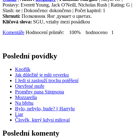
Postavy: Everett Young, Jack O'Neill, Nicholas Rush | Rating: G |
Slash: ne | Dokončeno: dokončeno | Počet kapitol: 1
Shrnutí:
Полковник Янг думает о цветах.
Klíčová slova:
SGU, vztahy mezi posádkou
Komentáře
Hodnocení průměr: 100% hodnoceno 1
Poslední povídky
Knoflík
Jak důležité je míti veverku
I Jedi si zaslouží trochu potěšení
Otevřené moře
Proměny pana Simpsona
Mozzarella
Na břehu
Bylo, nebylo, bude? || Harrylu
Liar
Člověk, který kdysi miloval
Poslední komenty