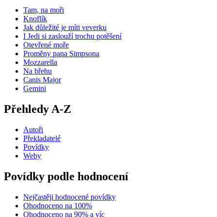
Tam, na moři
Knoflík
Jak důležité je míti veverku
I Jedi si zaslouží trochu potěšení
Otevřené moře
Proměny pana Simpsona
Mozzarella
Na břehu
Canis Major
Gemini
Přehledy A-Z
Autoři
Překladatelé
Povídky
Weby
Povídky podle hodnocení
Nejčastěji hodnocené povídky
Ohodnoceno na 100%
Ohodnoceno na 90% a víc