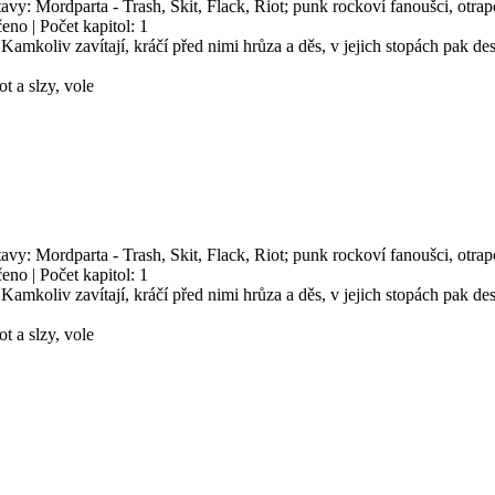
avy: Mordparta - Trash, Skit, Flack, Riot; punk rockoví fanoušci, otrapové
eno | Počet kapitol: 1
Kamkoliv zavítají, kráčí před nimi hrůza a děs, v jejich stopách pak d
ot a slzy, vole
avy: Mordparta - Trash, Skit, Flack, Riot; punk rockoví fanoušci, otrapové
eno | Počet kapitol: 1
Kamkoliv zavítají, kráčí před nimi hrůza a děs, v jejich stopách pak d
ot a slzy, vole