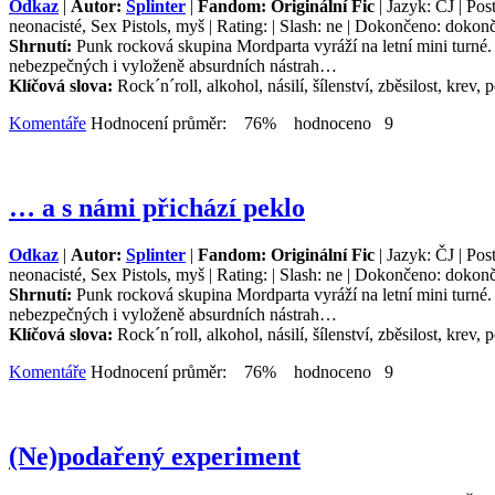
Odkaz
|
Autor:
Splinter
|
Fandom: Originální Fic
| Jazyk: ČJ | Post
neonacisté, Sex Pistols, myš | Rating: | Slash: ne | Dokončeno: dokonč
Shrnutí:
Punk rocková skupina Mordparta vyráží na letní mini turné. 
nebezpečných i vyloženě absurdních nástrah…
Klíčová slova:
Rock´n´roll, alkohol, násilí, šílenství, zběsilost, krev, p
Komentáře
Hodnocení průměr: 76% hodnoceno 9
… a s námi přichází peklo
Odkaz
|
Autor:
Splinter
|
Fandom: Originální Fic
| Jazyk: ČJ | Post
neonacisté, Sex Pistols, myš | Rating: | Slash: ne | Dokončeno: dokonč
Shrnutí:
Punk rocková skupina Mordparta vyráží na letní mini turné. 
nebezpečných i vyloženě absurdních nástrah…
Klíčová slova:
Rock´n´roll, alkohol, násilí, šílenství, zběsilost, krev, p
Komentáře
Hodnocení průměr: 76% hodnoceno 9
(Ne)podařený experiment