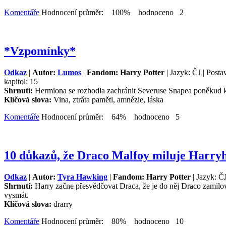
Komentáře
Hodnocení průměr: 100% hodnoceno 2
*Vzpomínky*
Odkaz
|
Autor:
Lumos
|
Fandom: Harry Potter
| Jazyk: ČJ | Post
kapitol: 15
Shrnutí:
Hermiona se rozhodla zachránit Severuse Snapea poněkud ko
Klíčová slova:
Vina, ztráta paměti, amnézie, láska
Komentáře
Hodnocení průměr: 64% hodnoceno 5
10 důkazů, že Draco Malfoy miluje Harryh
Odkaz
|
Autor:
Tyra Hawking
|
Fandom: Harry Potter
| Jazyk: Č
Shrnutí:
Harry začne přesvědčovat Draca, že je do něj Draco zamilo
vysmát.
Klíčová slova:
drarry
Komentáře
Hodnocení průměr: 80% hodnoceno 10