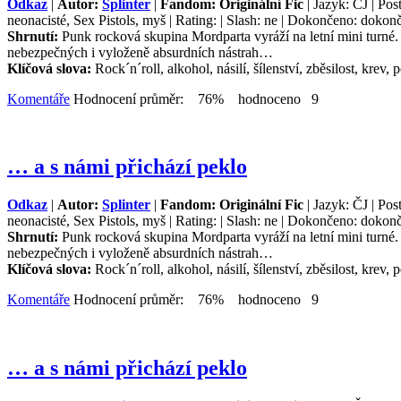
Odkaz
|
Autor:
Splinter
|
Fandom: Originální Fic
| Jazyk: ČJ | Post
neonacisté, Sex Pistols, myš | Rating: | Slash: ne | Dokončeno: dokonč
Shrnutí:
Punk rocková skupina Mordparta vyráží na letní mini turné. 
nebezpečných i vyloženě absurdních nástrah…
Klíčová slova:
Rock´n´roll, alkohol, násilí, šílenství, zběsilost, krev, p
Komentáře
Hodnocení průměr: 76% hodnoceno 9
… a s námi přichází peklo
Odkaz
|
Autor:
Splinter
|
Fandom: Originální Fic
| Jazyk: ČJ | Post
neonacisté, Sex Pistols, myš | Rating: | Slash: ne | Dokončeno: dokonč
Shrnutí:
Punk rocková skupina Mordparta vyráží na letní mini turné. 
nebezpečných i vyloženě absurdních nástrah…
Klíčová slova:
Rock´n´roll, alkohol, násilí, šílenství, zběsilost, krev, p
Komentáře
Hodnocení průměr: 76% hodnoceno 9
… a s námi přichází peklo