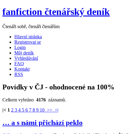
fanfiction čtenářský deník
Čtenáři sobě, čtenáři čtenářům
Hlavní stránka
Registrovat se
Login
Můj deník
Vyhledávání
FAQ
Kontakt
RSS
Povídky v ČJ - ohodnocené na 100%
Celkem vybráno
4176
záznamů.
|<
1
2
3
4
5
6
7
8
9
10
>>
>|
… a s námi přichází peklo