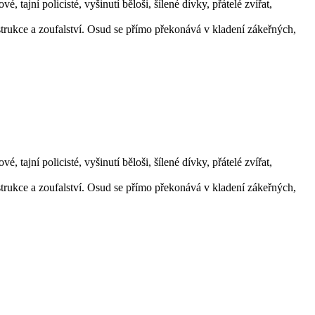
, tajní policisté, vyšinutí běloši, šílené dívky, přátelé zvířat,
estrukce a zoufalství. Osud se přímo překonává v kladení zákeřných,
, tajní policisté, vyšinutí běloši, šílené dívky, přátelé zvířat,
estrukce a zoufalství. Osud se přímo překonává v kladení zákeřných,