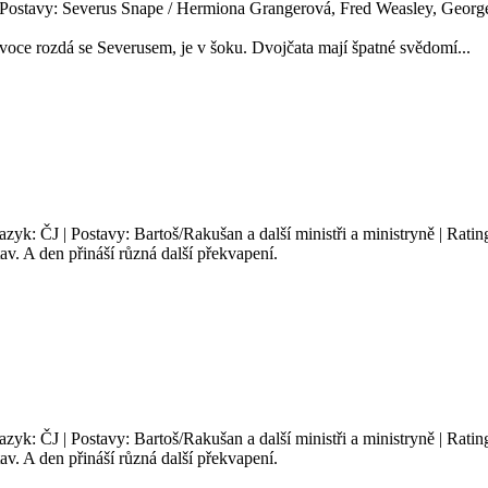
| Postavy: Severus Snape / Hermiona Grangerová, Fred Weasley, George 
ivoce rozdá se Severusem, je v šoku. Dvojčata mají špatné svědomí...
Jazyk: ČJ | Postavy: Bartoš/Rakušan a další ministři a ministryně | Rati
av. A den přináší různá další překvapení.
Jazyk: ČJ | Postavy: Bartoš/Rakušan a další ministři a ministryně | Rati
av. A den přináší různá další překvapení.