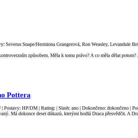
avy: Severus Snape/Hermiona Grangerová, Ron Weasley, Levandule Brow
ntroverzním způsobem. Měla k tomu právo? A co měla dělat potom? Jak
o Pottera
J | Postavy: HP/DM | Rating: | Slash: ano | Dokončeno: dokončeno | Poč
vaný. Má dokonce deset důkazů, kterými hodlá Draca přesvědčit. A Dra