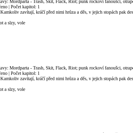
avy: Mordparta - Trash, Skit, Flack, Riot; punk rockoví fanoušci, otrapové
eno | Počet kapitol: 1
Kamkoliv zavítají, kráčí před nimi hrůza a děs, v jejich stopách pak d
ot a slzy, vole
avy: Mordparta - Trash, Skit, Flack, Riot; punk rockoví fanoušci, otrapové
eno | Počet kapitol: 1
Kamkoliv zavítají, kráčí před nimi hrůza a děs, v jejich stopách pak d
ot a slzy, vole