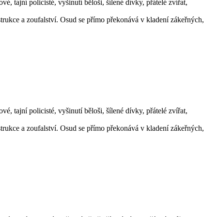
, tajní policisté, vyšinutí běloši, šílené dívky, přátelé zvířat,
estrukce a zoufalství. Osud se přímo překonává v kladení zákeřných,
, tajní policisté, vyšinutí běloši, šílené dívky, přátelé zvířat,
estrukce a zoufalství. Osud se přímo překonává v kladení zákeřných,