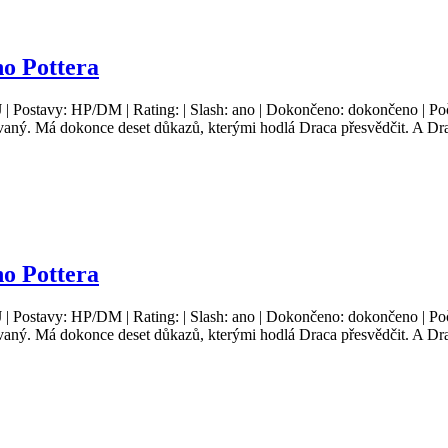
o Pottera
J | Postavy: HP/DM | Rating: | Slash: ano | Dokončeno: dokončeno | Poč
vaný. Má dokonce deset důkazů, kterými hodlá Draca přesvědčit. A Dra
o Pottera
J | Postavy: HP/DM | Rating: | Slash: ano | Dokončeno: dokončeno | Poč
vaný. Má dokonce deset důkazů, kterými hodlá Draca přesvědčit. A Dra