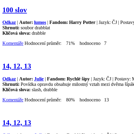
100 slov
Odkaz
|
Autor:
lumos
|
Fandom: Harry Potter
| Jazyk: ČJ | Postav
Shrnutí:
soubor drabblat
Klíčová slova:
drabble
Komentáře
Hodnocení průměr: 71% hodnoceno 7
14, 12, 13
Odkaz
|
Autor:
Julie
|
Fandom: Rychlé šípy
| Jazyk: ČJ | Postavy: 
Shrnutí:
Povídka opravdu obsahuje milostný vztah mezi dvěma šípákam
Klíčová slova:
slash, drabble
Komentáře
Hodnocení průměr: 80% hodnoceno 13
14, 12, 13