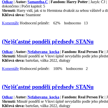
Odkaz
|
Autor:
Samantha.C
|
Fandom: Harry Potter
| Jazyk: ČJ 
dokončeno | Počet kapitol: 5
Shrnutí:
Harry vidí, jak si to Hermiona dvakrát za sebou vášnivě a d
Klíčová slova:
Snamione
Komentáře
Hodnocení průměr: 62% hodnoceno 13
(Ne)šťastné pondělí předsedy STANu
Odkaz
|
Autor:
Nefalsovana_kocka
|
Fandom: Real Person Fic
| 
Shrnutí:
Minulé pondělí se Vítovi úplně nevydařilo podle jeho předst
Klíčová slova:
bartošan, válka 2022, dialogy
Komentáře
Hodnocení průměr: 100% hodnoceno 2
(Ne)šťastné pondělí předsedy STANu
Odkaz
|
Autor:
Nefalsovana_kocka
|
Fandom: Real Person Fic
| 
Shrnutí:
Minulé pondělí se Vítovi úplně nevydařilo podle jeho předst
Klíčová slova:
bartošan, válka 2022, dialogy