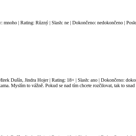
y: mnoho | Rating: Různý | Slash: ne | Dokončeno: nedokončeno | Posle
Mirek Dušín, Jindra Hojer | Rating: 18+ | Slash: ano | Dokončeno: dokon
a. Myslím to vážně. Pokud se nad tím chcete rozčilovat, tak to snad a