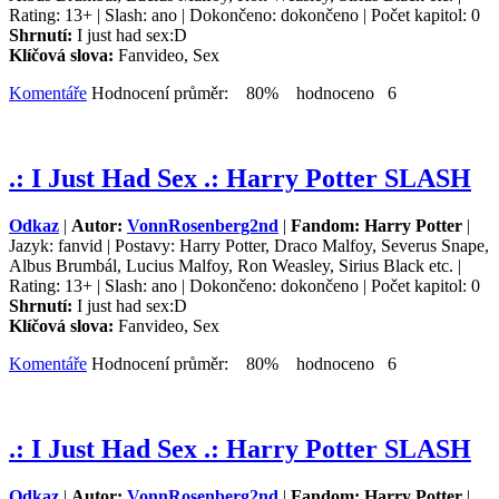
Rating: 13+ | Slash: ano | Dokončeno: dokončeno | Počet kapitol: 0
Shrnutí:
I just had sex:D
Klíčová slova:
Fanvideo, Sex
Komentáře
Hodnocení průměr: 80% hodnoceno 6
.: I Just Had Sex .: Harry Potter SLASH
Odkaz
|
Autor:
VonnRosenberg2nd
|
Fandom: Harry Potter
|
Jazyk: fanvid | Postavy: Harry Potter, Draco Malfoy, Severus Snape,
Albus Brumbál, Lucius Malfoy, Ron Weasley, Sirius Black etc. |
Rating: 13+ | Slash: ano | Dokončeno: dokončeno | Počet kapitol: 0
Shrnutí:
I just had sex:D
Klíčová slova:
Fanvideo, Sex
Komentáře
Hodnocení průměr: 80% hodnoceno 6
.: I Just Had Sex .: Harry Potter SLASH
Odkaz
|
Autor:
VonnRosenberg2nd
|
Fandom: Harry Potter
|