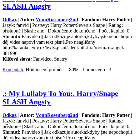
SLASH Angsty
Odkaz
|
Autor:
VonnRosenberg2nd
|
Fandom: Harry Potter
|
Jazyk: fanvid | Postavy: Harry Potter/Severus Snape | Rating:
přístupné | Slash: ano | Dokončeno: dokončeno | Počet kapitol: 0
Shrnutí:
Fanvideo || Jak odkazuje autorka;kdyby jste nepochopili
děj videa napoví vám text písně.Pro neagličany:
http://karaoketexty.cz/texty-pisni/silent-hill-hra/room-of-angel-
381996
Klíčová slova:
Fanvideo, Snarry
Komentáře
Hodnocení průměr: 80% hodnoceno 3
.: My Lullaby To You:. Harry/Snape
SLASH Angsty
Odkaz
|
Autor:
VonnRosenberg2nd
|
Fandom: Harry Potter
|
Jazyk: fanvid | Postavy: Harry Potter/Severus Snape | Rating:
přístupné | Slash: ano | Dokončeno: dokončeno | Počet kapitol: 0
Shrnutí:
Fanvideo || Jak odkazuje autorka;kdyby jste nepochopili
děj videa napoví vám text písně.Pro neagličany: