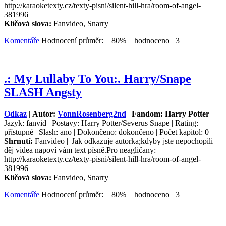
http://karaoketexty.cz/texty-pisni/silent-hill-hra/room-of-angel-
381996
Klíčová slova:
Fanvideo, Snarry
Komentáře
Hodnocení průměr: 80% hodnoceno 3
.: My Lullaby To You:. Harry/Snape
SLASH Angsty
Odkaz
|
Autor:
VonnRosenberg2nd
|
Fandom: Harry Potter
|
Jazyk: fanvid | Postavy: Harry Potter/Severus Snape | Rating:
přístupné | Slash: ano | Dokončeno: dokončeno | Počet kapitol: 0
Shrnutí:
Fanvideo || Jak odkazuje autorka;kdyby jste nepochopili
děj videa napoví vám text písně.Pro neagličany:
http://karaoketexty.cz/texty-pisni/silent-hill-hra/room-of-angel-
381996
Klíčová slova:
Fanvideo, Snarry
Komentáře
Hodnocení průměr: 80% hodnoceno 3