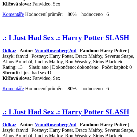
Klíčová slova:
Fanvideo, Sex
Komentáře
Hodnocení průměr: 80% hodnoceno 6
.: I Just Had Sex .: Harry Potter SLASH
Odkaz
|
Autor:
VonnRosenberg2nd
|
Fandom: Harry Potter
|
Jazyk: fanvid | Postavy: Harry Potter, Draco Malfoy, Severus Snape,
Albus Brumbál, Lucius Malfoy, Ron Weasley, Sirius Black etc. |
Rating: 13+ | Slash: ano | Dokončeno: dokončeno | Počet kapitol: 0
Shrnutí:
I just had sex:D
Klíčová slova:
Fanvideo, Sex
Komentáře
Hodnocení průměr: 80% hodnoceno 6
.: I Just Had Sex .: Harry Potter SLASH
Odkaz
|
Autor:
VonnRosenberg2nd
|
Fandom: Harry Potter
|
Jazyk: fanvid | Postavy: Harry Potter, Draco Malfoy, Severus Snape,
Albus Brumbál, Lucius Malfoy, Ron Weasley, Sirius Black etc. |