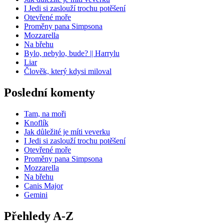
I Jedi si zaslouží trochu potěšení
Otevřené moře
Proměny pana Simpsona
Mozzarella
Na břehu
Bylo, nebylo, bude? || Harrylu
Liar
Člověk, který kdysi miloval
Poslední komenty
Tam, na moři
Knoflík
Jak důležité je míti veverku
I Jedi si zaslouží trochu potěšení
Otevřené moře
Proměny pana Simpsona
Mozzarella
Na břehu
Canis Major
Gemini
Přehledy A-Z