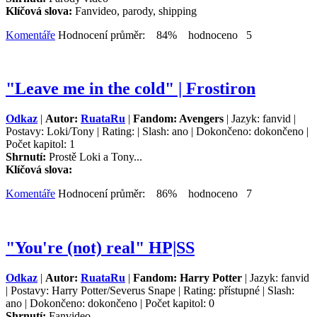
Klíčová slova:
Fanvideo, parody, shipping
Komentáře
Hodnocení průměr: 84% hodnoceno 5
"Leave me in the cold" | Frostiron
Odkaz
|
Autor:
RuataRu
|
Fandom: Avengers
| Jazyk: fanvid |
Postavy: Loki/Tony | Rating: | Slash: ano | Dokončeno: dokončeno |
Počet kapitol: 1
Shrnutí:
Prostě Loki a Tony...
Klíčová slova:
Komentáře
Hodnocení průměr: 86% hodnoceno 7
"You're (not) real" HP|SS
Odkaz
|
Autor:
RuataRu
|
Fandom: Harry Potter
| Jazyk: fanvid
| Postavy: Harry Potter/Severus Snape | Rating: přístupné | Slash:
ano | Dokončeno: dokončeno | Počet kapitol: 0
Shrnutí:
Fanvideo