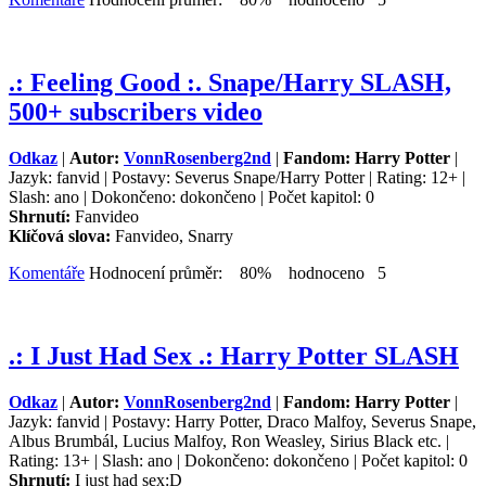
.: Feeling Good :. Snape/Harry SLASH,
500+ subscribers video
Odkaz
|
Autor:
VonnRosenberg2nd
|
Fandom: Harry Potter
|
Jazyk: fanvid | Postavy: Severus Snape/Harry Potter | Rating: 12+ |
Slash: ano | Dokončeno: dokončeno | Počet kapitol: 0
Shrnutí:
Fanvideo
Klíčová slova:
Fanvideo, Snarry
Komentáře
Hodnocení průměr: 80% hodnoceno 5
.: I Just Had Sex .: Harry Potter SLASH
Odkaz
|
Autor:
VonnRosenberg2nd
|
Fandom: Harry Potter
|
Jazyk: fanvid | Postavy: Harry Potter, Draco Malfoy, Severus Snape,
Albus Brumbál, Lucius Malfoy, Ron Weasley, Sirius Black etc. |
Rating: 13+ | Slash: ano | Dokončeno: dokončeno | Počet kapitol: 0
Shrnutí:
I just had sex:D