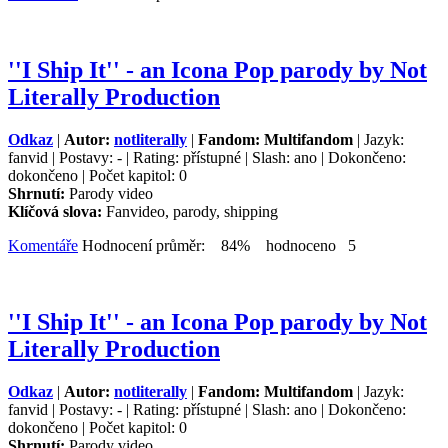
''I Ship It'' - an Icona Pop parody by Not
Literally Production
Odkaz
|
Autor:
notliterally
|
Fandom: Multifandom
| Jazyk:
fanvid | Postavy: - | Rating: přístupné | Slash: ano | Dokončeno:
dokončeno | Počet kapitol: 0
Shrnutí:
Parody video
Klíčová slova:
Fanvideo, parody, shipping
Komentáře
Hodnocení průměr: 84% hodnoceno 5
''I Ship It'' - an Icona Pop parody by Not
Literally Production
Odkaz
|
Autor:
notliterally
|
Fandom: Multifandom
| Jazyk:
fanvid | Postavy: - | Rating: přístupné | Slash: ano | Dokončeno:
dokončeno | Počet kapitol: 0
Shrnutí:
Parody video