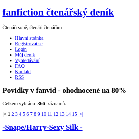
fanfiction čtenářský deník
Čtenáři sobě, čtenáři čtenářům
Hlavní stránka
Registrovat se
Login
Můj deník
Vyhledávání
FAQ
Kontakt
RSS
Povídky v fanvid - ohodnocené na 80%
Celkem vybráno
366
záznamů.
|<
1
2
3
4
5
6
7
8
9
10
11
12
13
14
15
>|
-Snape/Harry-Sexy Silk -