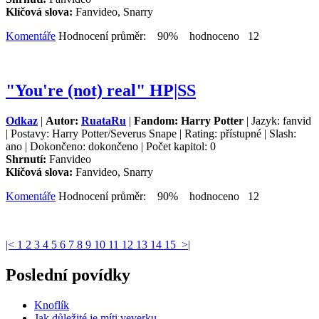
Klíčová slova:
Fanvideo, Snarry
Komentáře
Hodnocení průměr: 90% hodnoceno 12
"You're (not) real" HP|SS
Odkaz
|
Autor:
RuataRu
|
Fandom: Harry Potter
| Jazyk: fanvid
| Postavy: Harry Potter/Severus Snape | Rating: přístupné | Slash:
ano | Dokončeno: dokončeno | Počet kapitol: 0
Shrnutí:
Fanvideo
Klíčová slova:
Fanvideo, Snarry
Komentáře
Hodnocení průměr: 90% hodnoceno 12
|<
1
2
3
4
5
6
7
8
9
10
11
12
13
14
15
>|
Poslední povídky
Knoflík
Jak důležité je míti veverku