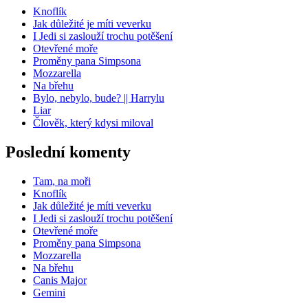
Knoflík
Jak důležité je míti veverku
I Jedi si zaslouží trochu potěšení
Otevřené moře
Proměny pana Simpsona
Mozzarella
Na břehu
Bylo, nebylo, bude? || Harrylu
Liar
Člověk, který kdysi miloval
Poslední komenty
Tam, na moři
Knoflík
Jak důležité je míti veverku
I Jedi si zaslouží trochu potěšení
Otevřené moře
Proměny pana Simpsona
Mozzarella
Na břehu
Canis Major
Gemini