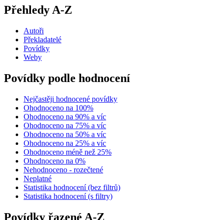
Přehledy A-Z
Autoři
Překladatelé
Povídky
Weby
Povídky podle hodnocení
Nejčastěji hodnocené povídky
Ohodnoceno na 100%
Ohodnoceno na 90% a víc
Ohodnoceno na 75% a víc
Ohodnoceno na 50% a víc
Ohodnoceno na 25% a víc
Ohodnoceno méně než 25%
Ohodnoceno na 0%
Nehodnoceno - rozečtené
Neplatné
Statistika hodnocení (bez filtrů)
Statistika hodnocení (s filtry)
Povídky řazené A-Z