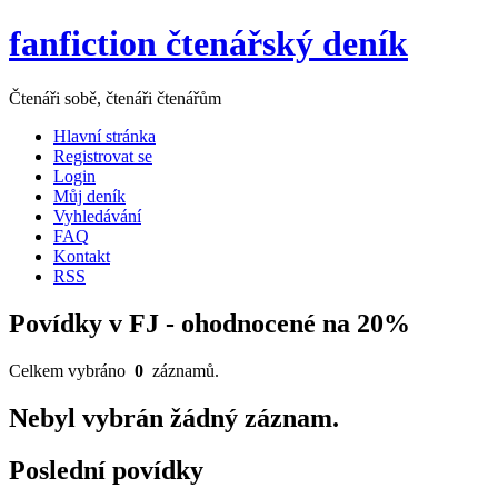
fanfiction čtenářský deník
Čtenáři sobě, čtenáři čtenářům
Hlavní stránka
Registrovat se
Login
Můj deník
Vyhledávání
FAQ
Kontakt
RSS
Povídky v FJ - ohodnocené na 20%
Celkem vybráno
0
záznamů.
Nebyl vybrán žádný záznam.
Poslední povídky