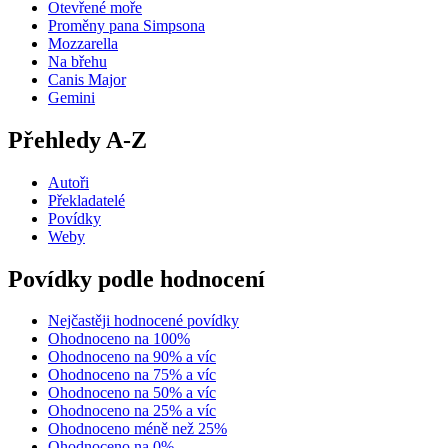
Otevřené moře
Proměny pana Simpsona
Mozzarella
Na břehu
Canis Major
Gemini
Přehledy A-Z
Autoři
Překladatelé
Povídky
Weby
Povídky podle hodnocení
Nejčastěji hodnocené povídky
Ohodnoceno na 100%
Ohodnoceno na 90% a víc
Ohodnoceno na 75% a víc
Ohodnoceno na 50% a víc
Ohodnoceno na 25% a víc
Ohodnoceno méně než 25%
Ohodnoceno na 0%