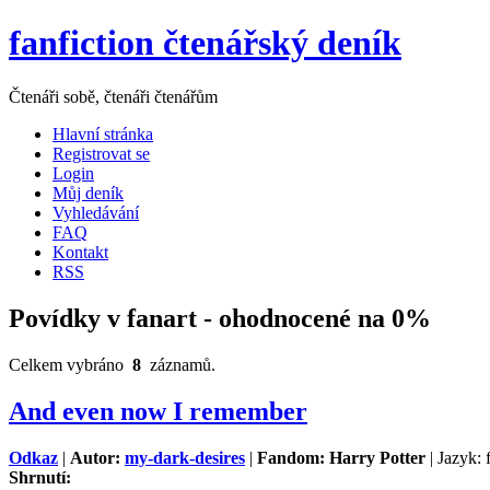
fanfiction čtenářský deník
Čtenáři sobě, čtenáři čtenářům
Hlavní stránka
Registrovat se
Login
Můj deník
Vyhledávání
FAQ
Kontakt
RSS
Povídky v fanart - ohodnocené na 0%
Celkem vybráno
8
záznamů.
And even now I remember
Odkaz
|
Autor:
my-dark-desires
|
Fandom: Harry Potter
| Jazyk: 
Shrnutí: