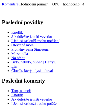
Komentáře
Hodnocení průměr: 60% hodnoceno 4
Poslední povídky
Knoflík
Jak důležité je míti veverku
I Jedi si zaslouží trochu potěšení
Otevřené moře
Proměny pana Simpsona
Mozzarella
Na břehu
Bylo, nebylo, bude? || Harrylu
Liar
Člověk, který kdysi miloval
Poslední komenty
Tam, na moři
Knoflík
Jak důležité je míti veverku
I Jedi si zaslouží trochu potěšení