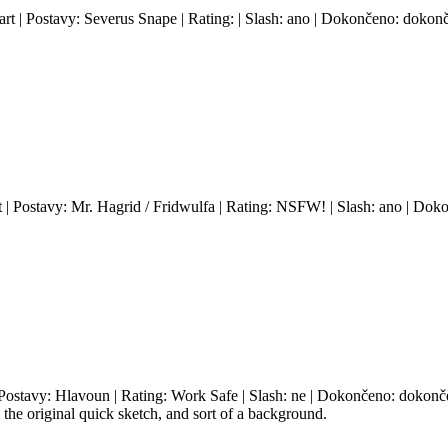
art | Postavy: Severus Snape | Rating: | Slash: ano | Dokončeno: dokonč
rt | Postavy: Mr. Hagrid / Fridwulfa | Rating: NSFW! | Slash: ano | Dok
| Postavy: Hlavoun | Rating: Work Safe | Slash: ne | Dokončeno: dokonče
he original quick sketch, and sort of a background.