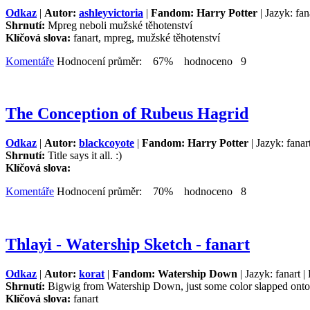
Odkaz
|
Autor:
ashleyvictoria
|
Fandom: Harry Potter
| Jazyk: fan
Shrnutí:
Mpreg neboli mužské těhotenství
Klíčová slova:
fanart, mpreg, mužské těhotenství
Komentáře
Hodnocení průměr: 67% hodnoceno 9
The Conception of Rubeus Hagrid
Odkaz
|
Autor:
blackcoyote
|
Fandom: Harry Potter
| Jazyk: fana
Shrnutí:
Title says it all. :)
Klíčová slova:
Komentáře
Hodnocení průměr: 70% hodnoceno 8
Thlayi - Watership Sketch - fanart
Odkaz
|
Autor:
korat
|
Fandom: Watership Down
| Jazyk: fanart 
Shrnutí:
Bigwig from Watership Down, just some color slapped onto t
Klíčová slova:
fanart