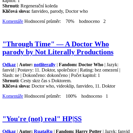
kapitol: 1
Shrnutí:
Regenerační koleda
Klíčová slova:
fanvideo, parody, Doctor who
Komentáře
Hodnocení průměr: 70% hodnoceno 2
"Through Time" — A Doctor Who
parody by Not Literally Productions
Odkaz
|
Autor:
notliterally
|
Fandom: Doctor Who
| Jazyk:
fanvid | Postavy: 11. Doktor, společnice | Rating: bez omezení |
Slash: ne | Dokončeno: dokončeno | Počet kapitol: 1
Shrnutí:
Cesty skrz čas s Doktorem.
Klíčová slova:
Doctor who, videoklip, fanvideo, 11. Doktor
Komentáře
Hodnocení průměr: 100% hodnoceno 1
"You're (not) real" HP|SS
Odkaz
|
Autor:
RuataRu
|
Fandom: Harry Potter
| Jazyk: fanvid