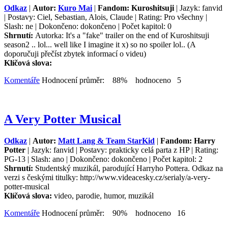
Odkaz
|
Autor:
Kuro Mai
|
Fandom: Kuroshitsuji
| Jazyk: fanvid
| Postavy: Ciel, Sebastian, Alois, Claude | Rating: Pro všechny |
Slash: ne | Dokončeno: dokončeno | Počet kapitol: 0
Shrnutí:
Autorka: It's a "fake" trailer on the end of Kuroshitsuji
season2 .. lol... well like I imagine it x) so no spoiler lol.. (A
doporučuji přečíst zbytek informací o videu)
Klíčová slova:
Komentáře
Hodnocení průměr: 88% hodnoceno 5
A Very Potter Musical
Odkaz
|
Autor:
Matt Lang & Team StarKid
|
Fandom: Harry
Potter
| Jazyk: fanvid | Postavy: prakticky celá parta z HP | Rating:
PG-13 | Slash: ano | Dokončeno: dokončeno | Počet kapitol: 2
Shrnutí:
Studentský muzikál, parodující Harryho Pottera. Odkaz na
verzi s českými titulky: http://www.videacesky.cz/serialy/a-very-
potter-musical
Klíčová slova:
video, parodie, humor, muzikál
Komentáře
Hodnocení průměr: 90% hodnoceno 16