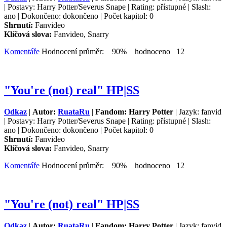
| Postavy: Harry Potter/Severus Snape | Rating: přístupné | Slash:
ano | Dokončeno: dokončeno | Počet kapitol: 0
Shrnutí:
Fanvideo
Klíčová slova:
Fanvideo, Snarry
Komentáře
Hodnocení průměr: 90% hodnoceno 12
"You're (not) real" HP|SS
Odkaz
|
Autor:
RuataRu
|
Fandom: Harry Potter
| Jazyk: fanvid
| Postavy: Harry Potter/Severus Snape | Rating: přístupné | Slash:
ano | Dokončeno: dokončeno | Počet kapitol: 0
Shrnutí:
Fanvideo
Klíčová slova:
Fanvideo, Snarry
Komentáře
Hodnocení průměr: 90% hodnoceno 12
"You're (not) real" HP|SS
Odkaz
|
Autor:
RuataRu
|
Fandom: Harry Potter
| Jazyk: fanvid