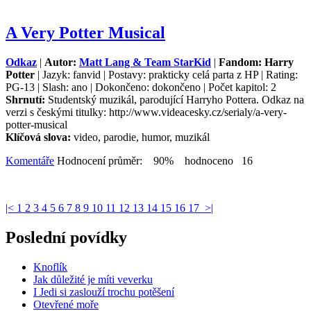
A Very Potter Musical
Odkaz
|
Autor:
Matt Lang & Team StarKid
|
Fandom: Harry
Potter
| Jazyk: fanvid | Postavy: prakticky celá parta z HP | Rating:
PG-13 | Slash: ano | Dokončeno: dokončeno | Počet kapitol: 2
Shrnutí:
Studentský muzikál, parodující Harryho Pottera. Odkaz na
verzi s českými titulky: http://www.videacesky.cz/serialy/a-very-
potter-musical
Klíčová slova:
video, parodie, humor, muzikál
Komentáře
Hodnocení průměr: 90% hodnoceno 16
|<
1
2
3
4
5
6
7
8
9
10
11
12
13
14
15
16
17
>|
Poslední povídky
Knoflík
Jak důležité je míti veverku
I Jedi si zaslouží trochu potěšení
Otevřené moře