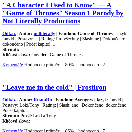
"A Character I Used to Know" — A
"Game of Thrones" Season 1 Parody by
Not Literally Productions
Odkaz
|
Autor:
notliterally
|
Fandom: Game of Thrones
| Jazyk:
fanvid | Postavy: ... | Rating: Pro všechny | Slash: ne | Dokončeno:
dokončeno | Počet kapitol: 1
Shrnutí:
Klíčová slova:
fanvideo, Game of Thrones
Komentáře
Hodnocení průměr: 80% hodnoceno 2
"Leave me in the cold" | Frostiron
Odkaz
|
Autor:
RuataRu
|
Fandom: Avengers
| Jazyk: fanvid |
Postavy: Loki/Tony | Rating: | Slash: ano | Dokončeno: dokončeno |
Počet kapitol: 1
Shrnutí:
Prostě Loki a Tony...
Klíčová slova:
Komentáře
Hodnocení průměr: 86% hodnoceno 7