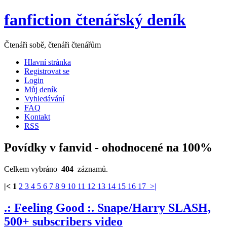
fanfiction čtenářský deník
Čtenáři sobě, čtenáři čtenářům
Hlavní stránka
Registrovat se
Login
Můj deník
Vyhledávání
FAQ
Kontakt
RSS
Povídky v fanvid - ohodnocené na 100%
Celkem vybráno
404
záznamů.
|<
1
2
3
4
5
6
7
8
9
10
11
12
13
14
15
16
17
>|
.: Feeling Good :. Snape/Harry SLASH,
500+ subscribers video