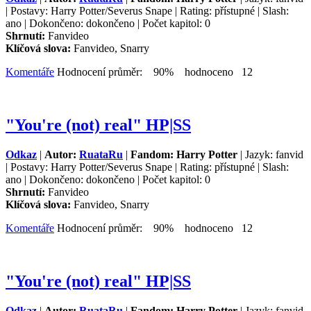
| Postavy: Harry Potter/Severus Snape | Rating: přístupné | Slash:
ano | Dokončeno: dokončeno | Počet kapitol: 0
Shrnutí:
Fanvideo
Klíčová slova:
Fanvideo, Snarry
Komentáře
Hodnocení průměr: 90% hodnoceno 12
"You're (not) real" HP|SS
Odkaz
|
Autor:
RuataRu
|
Fandom: Harry Potter
| Jazyk: fanvid
| Postavy: Harry Potter/Severus Snape | Rating: přístupné | Slash:
ano | Dokončeno: dokončeno | Počet kapitol: 0
Shrnutí:
Fanvideo
Klíčová slova:
Fanvideo, Snarry
Komentáře
Hodnocení průměr: 90% hodnoceno 12
"You're (not) real" HP|SS
Odkaz
|
Autor:
RuataRu
|
Fandom: Harry Potter
| Jazyk: fanvid