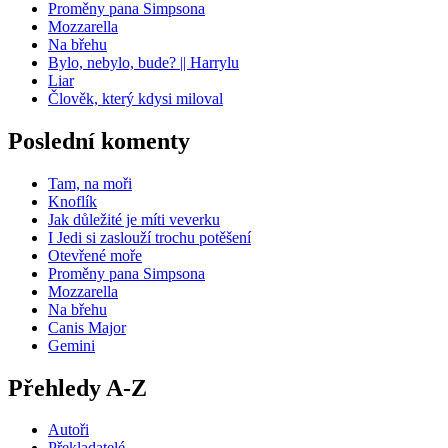
Proměny pana Simpsona
Mozzarella
Na břehu
Bylo, nebylo, bude? || Harrylu
Liar
Člověk, který kdysi miloval
Poslední komenty
Tam, na moři
Knoflík
Jak důležité je míti veverku
I Jedi si zaslouží trochu potěšení
Otevřené moře
Proměny pana Simpsona
Mozzarella
Na břehu
Canis Major
Gemini
Přehledy A-Z
Autoři
Překladatelé