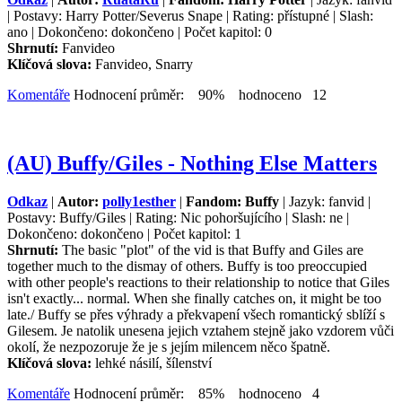
| Postavy: Harry Potter/Severus Snape | Rating: přístupné | Slash:
ano | Dokončeno: dokončeno | Počet kapitol: 0
Shrnutí:
Fanvideo
Klíčová slova:
Fanvideo, Snarry
Komentáře
Hodnocení průměr: 90% hodnoceno 12
(AU) Buffy/Giles - Nothing Else Matters
Odkaz
|
Autor:
polly1esther
|
Fandom: Buffy
| Jazyk: fanvid |
Postavy: Buffy/Giles | Rating: Nic pohoršujícího | Slash: ne |
Dokončeno: dokončeno | Počet kapitol: 1
Shrnutí:
The basic "plot" of the vid is that Buffy and Giles are
together much to the dismay of others. Buffy is too preoccupied
with other people's reactions to their relationship to notice that Giles
isn't exactly... normal. When she finally catches on, it might be too
late./ Buffy se přes výhrady a překvapení všech romantický sblíží s
Gilesem. Je natolik unesena jejich vztahem stejně jako vzdorem vůči
okolí, že nezpozoruje že je s jejím milencem něco špatně.
Klíčová slova:
lehké násilí, šílenství
Komentáře
Hodnocení průměr: 85% hodnoceno 4