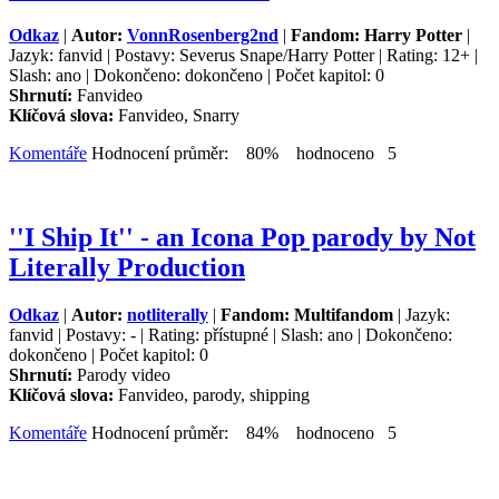
Odkaz
|
Autor:
VonnRosenberg2nd
|
Fandom: Harry Potter
|
Jazyk: fanvid | Postavy: Severus Snape/Harry Potter | Rating: 12+ |
Slash: ano | Dokončeno: dokončeno | Počet kapitol: 0
Shrnutí:
Fanvideo
Klíčová slova:
Fanvideo, Snarry
Komentáře
Hodnocení průměr: 80% hodnoceno 5
''I Ship It'' - an Icona Pop parody by Not
Literally Production
Odkaz
|
Autor:
notliterally
|
Fandom: Multifandom
| Jazyk:
fanvid | Postavy: - | Rating: přístupné | Slash: ano | Dokončeno:
dokončeno | Počet kapitol: 0
Shrnutí:
Parody video
Klíčová slova:
Fanvideo, parody, shipping
Komentáře
Hodnocení průměr: 84% hodnoceno 5