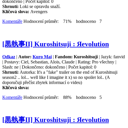
dokončeno | Počet kapitol: 0
Shrnutí:
Loki se opravdu snaží.
Klíčová slova:
Avengers
Komentáře
Hodnocení průměr: 71% hodnoceno 7
[黒執事II] Kuroshitsuji : Яevolution
Odkaz
|
Autor:
Kuro Mai
|
Fandom: Kuroshitsuji
| Jazyk: fanvid
| Postavy: Ciel, Sebastian, Alois, Claude | Rating: Pro všechny |
Slash: ne | Dokončeno: dokončeno | Počet kapitol: 0
Shrnutí:
Autorka: It's a "fake" trailer on the end of Kuroshitsuji
season2 .. lol... well like I imagine it x) so no spoiler lol.. (A
doporučuji přečíst zbytek informací o videu)
Klíčová slova:
Komentáře
Hodnocení průměr: 88% hodnoceno 5
[黒執事II] Kuroshitsuji : Яevolution