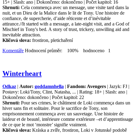
15+ | Slash: ano | Dokončeno: dokončeno | Počet kapitol: 16
Shrnutí:
Cela commença avec un message, une visite tard dans la
nuit, et un Dieu de la Malice dans le lit de Tony. Une histoire de
confiance, de supercherie, d’aide réticente et d’inévitable
attirance.//It started with a message, a late-night visit, and a God of
Mischief in Tony's bed. A story of trust, trickery, unwilling aid and
inevitable attraction.
Klíčová slova:
frostiron, pletichaření
Komentáře
Hodnocení průměr: 100% hodnoceno 1
Winterheart
Odkaz
|
Autor:
goddamnhella
|
Fandom: Avengers
| Jazyk: FJ |
Postavy: Loki/Tony, Clint, Natasha, ... | Rating: 18+ | Slash: ano |
Dokončeno: dokončeno | Počet kapitol: 22
Shrnutí:
Pour ses crimes, le châtiment de Loki commença dans un
hiver sans fin et solitaire. Pour le sacrifice de Tony, son
emprisonnement commença avec un sauvetage. Une histoire de
laideur et de beauté, intérieure comme extérieure –et d’apprentissage
de ce que le mot ‘monstre’ signifie vraiment.
Klíčová slova:
Kráska a zvíře, frostiron, Loki v Jotunské podobě