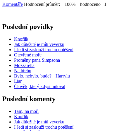
Komentáře
Hodnocení průměr: 100% hodnoceno 1
Poslední povídky
Knoflík
Jak důležité je míti veverku
I Jedi si zaslouží trochu potěšení
Otevřené moře
Proměny pana Simpsona
Mozzarella
Na břehu
Bylo, nebylo, bude? || Harrylu
Liar
Člověk, který kdysi miloval
Poslední komenty
Tam, na moři
Knoflík
Jak důležité je míti veverku
I Jedi si zaslouží trochu potěšení