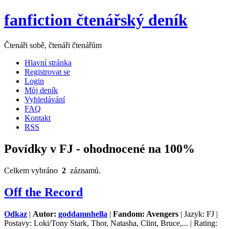
fanfiction čtenářský deník
Čtenáři sobě, čtenáři čtenářům
Hlavní stránka
Registrovat se
Login
Můj deník
Vyhledávání
FAQ
Kontakt
RSS
Povídky v FJ - ohodnocené na 100%
Celkem vybráno
2
záznamů.
Off the Record
Odkaz
|
Autor:
goddamnhella
|
Fandom: Avengers
| Jazyk: FJ |
Postavy: Loki/Tony Stark, Thor, Natasha, Clint, Bruce,... | Rating: