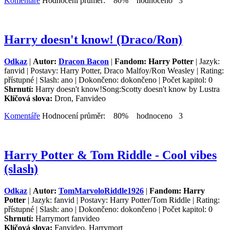
Komentáře
Hodnocení průměr: 80% hodnoceno 3
Harry doesn't know! (Draco/Ron)
Odkaz
|
Autor:
Dracon Bacon
|
Fandom: Harry Potter
| Jazyk:
fanvid | Postavy: Harry Potter, Draco Malfoy/Ron Weasley | Rating:
přístupné | Slash: ano | Dokončeno: dokončeno | Počet kapitol: 0
Shrnutí:
Harry doesn't know!Song:Scotty doesn't know by Lustra
Klíčová slova:
Dron, Fanvideo
Komentáře
Hodnocení průměr: 80% hodnoceno 3
Harry Potter & Tom Riddle - Cool vibes
(slash)
Odkaz
|
Autor:
TomMarvoloRiddle1926
|
Fandom: Harry
Potter
| Jazyk: fanvid | Postavy: Harry Potter/Tom Riddle | Rating:
přístupné | Slash: ano | Dokončeno: dokončeno | Počet kapitol: 0
Shrnutí:
Harrymort fanvideo
Klíčová slova:
Fanvideo, Harrymort