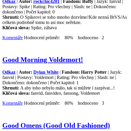
Odkaz
|
Autor:
rockchic4281
|
Fandom: Buffy
| Jazyk: fanvid |
Postavy: Spike | Rating: Pro všechny | Slash: ne | Dokončeno:
dokončeno | Počet kapitol: 0
Shrnutí:
O Spikeovi se toho mnoho dozvíme//Kde nezná BtVS/As
celkem podrobně tomu to asi moc neřekne.
Klíčová slova:
Spike, zábava
Komentáře
Hodnocení průměr: 80% hodnoceno 2
Good Morning Voldemort!
Odkaz
|
Autor:
Dylan White
|
Fandom: Harry Potter
| Jazyk:
fanvid | Postavy: Voldemort | Rating: Pro všechny | Slash: ne |
Dokončeno: dokončeno | Počet kapitol: 1
Shrnutí:
A aby toho nebylo málo, tak si můžete i zazpívat...!
Klíčová slova:
fanvid, fanvideo, fansong, Voldemort
Komentáře
Hodnocení průměr: 80% hodnoceno 3
Good Omens (Good Old Fashioned)