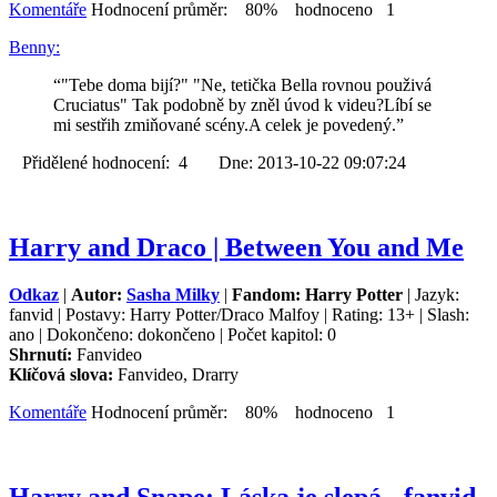
Komentáře
Hodnocení průměr: 80% hodnoceno 1
Benny:
“"Tebe doma bijí?" "Ne, tetička Bella rovnou použivá
Cruciatus" Tak podobně by zněl úvod k videu?Líbí se
mi sestřih zmiňované scény.A celek je povedený.”
Přidělené hodnocení: 4 Dne: 2013-10-22 09:07:24
Harry and Draco | Between You and Me
Odkaz
|
Autor:
Sasha Milky
|
Fandom: Harry Potter
| Jazyk:
fanvid | Postavy: Harry Potter/Draco Malfoy | Rating: 13+ | Slash:
ano | Dokončeno: dokončeno | Počet kapitol: 0
Shrnutí:
Fanvideo
Klíčová slova:
Fanvideo, Drarry
Komentáře
Hodnocení průměr: 80% hodnoceno 1
Harry and Snape: Láska je slepá - fanvid