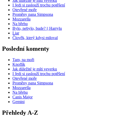
Jak důležité je míti veverku
I Jedi si zaslouží trochu potěšení
Otevřené moře
Proměny pana Simpsona
Mozzarella
Na břehu
Bylo, nebylo, bude? || Harrylu
Liar
Člověk, který kdysi miloval
Poslední komenty
Tam, na moři
Knoflík
Jak důležité je míti veverku
I Jedi si zaslouží trochu potěšení
Otevřené moře
Proměny pana Simpsona
Mozzarella
Na břehu
Canis Major
Gemini
Přehledy A-Z