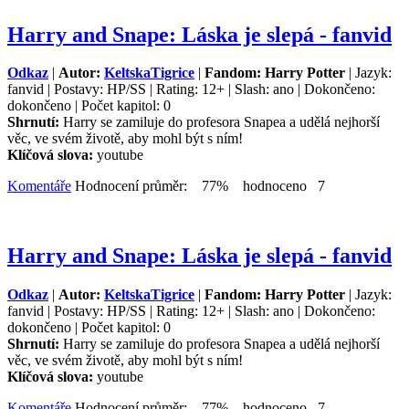
Harry and Snape: Láska je slepá - fanvid
Odkaz
|
Autor:
KeltskaTigrice
|
Fandom: Harry Potter
| Jazyk:
fanvid | Postavy: HP/SS | Rating: 12+ | Slash: ano | Dokončeno:
dokončeno | Počet kapitol: 0
Shrnutí:
Harry se zamiluje do profesora Snapea a udělá nejhorší
věc, ve svém životě, aby mohl být s ním!
Klíčová slova:
youtube
Komentáře
Hodnocení průměr: 77% hodnoceno 7
Harry and Snape: Láska je slepá - fanvid
Odkaz
|
Autor:
KeltskaTigrice
|
Fandom: Harry Potter
| Jazyk:
fanvid | Postavy: HP/SS | Rating: 12+ | Slash: ano | Dokončeno:
dokončeno | Počet kapitol: 0
Shrnutí:
Harry se zamiluje do profesora Snapea a udělá nejhorší
věc, ve svém životě, aby mohl být s ním!
Klíčová slova:
youtube
Komentáře
Hodnocení průměr: 77% hodnoceno 7