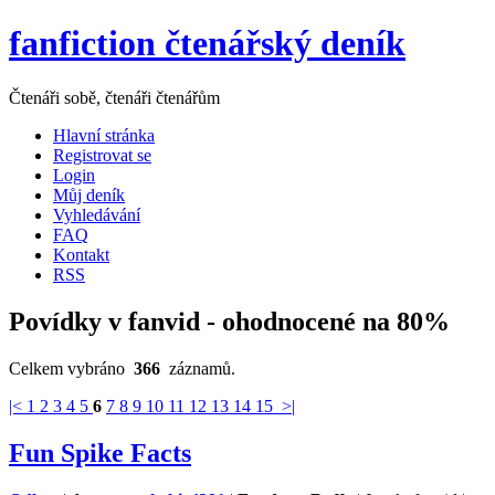
fanfiction čtenářský deník
Čtenáři sobě, čtenáři čtenářům
Hlavní stránka
Registrovat se
Login
Můj deník
Vyhledávání
FAQ
Kontakt
RSS
Povídky v fanvid - ohodnocené na 80%
Celkem vybráno
366
záznamů.
|<
1
2
3
4
5
6
7
8
9
10
11
12
13
14
15
>|
Fun Spike Facts