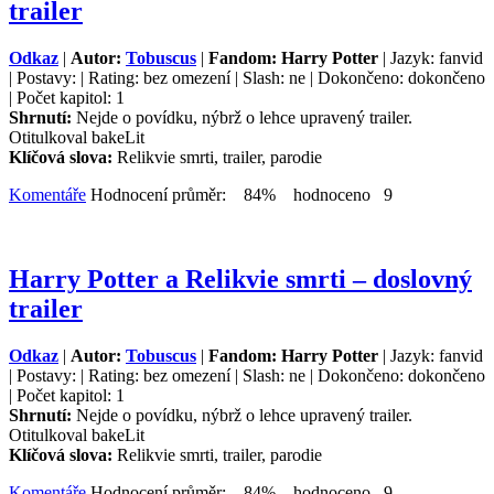
trailer
Odkaz
|
Autor:
Tobuscus
|
Fandom: Harry Potter
| Jazyk: fanvid
| Postavy: | Rating: bez omezení | Slash: ne | Dokončeno: dokončeno
| Počet kapitol: 1
Shrnutí:
Nejde o povídku, nýbrž o lehce upravený trailer.
Otitulkoval bakeLit
Klíčová slova:
Relikvie smrti, trailer, parodie
Komentáře
Hodnocení průměr: 84% hodnoceno 9
Harry Potter a Relikvie smrti – doslovný
trailer
Odkaz
|
Autor:
Tobuscus
|
Fandom: Harry Potter
| Jazyk: fanvid
| Postavy: | Rating: bez omezení | Slash: ne | Dokončeno: dokončeno
| Počet kapitol: 1
Shrnutí:
Nejde o povídku, nýbrž o lehce upravený trailer.
Otitulkoval bakeLit
Klíčová slova:
Relikvie smrti, trailer, parodie
Komentáře
Hodnocení průměr: 84% hodnoceno 9