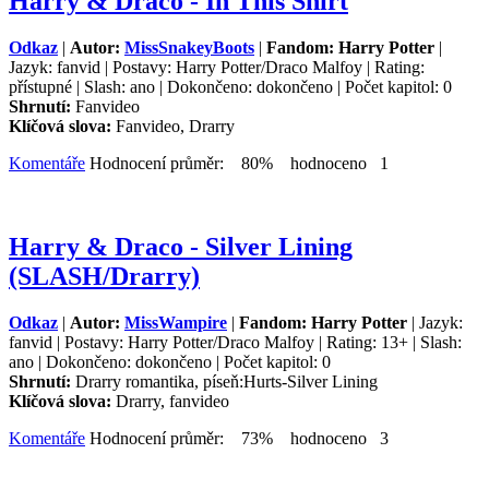
Harry & Draco - In This Shirt
Odkaz
|
Autor:
MissSnakeyBoots
|
Fandom: Harry Potter
|
Jazyk: fanvid | Postavy: Harry Potter/Draco Malfoy | Rating:
přístupné | Slash: ano | Dokončeno: dokončeno | Počet kapitol: 0
Shrnutí:
Fanvideo
Klíčová slova:
Fanvideo, Drarry
Komentáře
Hodnocení průměr: 80% hodnoceno 1
Harry & Draco - Silver Lining
(SLASH/Drarry)
Odkaz
|
Autor:
MissWampire
|
Fandom: Harry Potter
| Jazyk:
fanvid | Postavy: Harry Potter/Draco Malfoy | Rating: 13+ | Slash:
ano | Dokončeno: dokončeno | Počet kapitol: 0
Shrnutí:
Drarry romantika, píseň:Hurts-Silver Lining
Klíčová slova:
Drarry, fanvideo
Komentáře
Hodnocení průměr: 73% hodnoceno 3