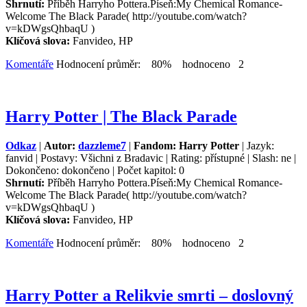
Shrnutí:
Příběh Harryho Pottera.Píseň:My Chemical Romance-
Welcome The Black Parade( http://youtube.com/watch?
v=kDWgsQhbaqU )
Klíčová slova:
Fanvideo, HP
Komentáře
Hodnocení průměr: 80% hodnoceno 2
Harry Potter | The Black Parade
Odkaz
|
Autor:
dazzleme7
|
Fandom: Harry Potter
| Jazyk:
fanvid | Postavy: Všichni z Bradavic | Rating: přístupné | Slash: ne |
Dokončeno: dokončeno | Počet kapitol: 0
Shrnutí:
Příběh Harryho Pottera.Píseň:My Chemical Romance-
Welcome The Black Parade( http://youtube.com/watch?
v=kDWgsQhbaqU )
Klíčová slova:
Fanvideo, HP
Komentáře
Hodnocení průměr: 80% hodnoceno 2
Harry Potter a Relikvie smrti – doslovný