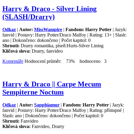
Harry & Draco - Silver Lining
(SLASH/Drarry)
Odkaz
|
Autor:
MissWampire
|
Fandom: Harry Potter
| Jazyk:
fanvid | Postavy: Harry Potter/Draco Malfoy | Rating: 13+ | Slash:
ano | Dokončeno: dokončeno | Počet kapitol: 0
Shrnutí:
Drarry romantika, píseň:Hurts-Silver Lining
Klíčová slova:
Drarry, fanvideo
Komentáře
Hodnocení průměr: 73% hodnoceno 3
Harry & Draco || Carpe Mecum
Sempiterne Noctum
Odkaz
|
Autor:
Sapphiamur
|
Fandom: Harry Potter
| Jazyk:
fanvid | Postavy: Harry Potter/Draco Malfoy | Rating: přístupné |
Slash: ano | Dokončeno: dokončeno | Počet kapitol: 0
Shrnutí:
Fanvideo
Klíčová slova:
Fanvideo, Drarry