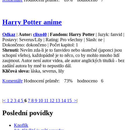
Harry Potter anime
Odkaz
|
Autor:
clixo40
|
Fandom: Harry Potter
| Jazyk: fanvid |
Postavy: Severus/Lily | Rating: Pro všechny | Slash: ne |
Dokončeno: dokončeno | Počet kapitol: 1
Shrnutí:
Nevím zda-li je to fanvideo nebo skutečné (japonci jsou
schopní všeho), každopádně je to něco, co by mohlo mnoho lidí
zaujmout. Autor není autor videa, ale autor anglických titulků - bez
zadání autora by mně to nepustilo dál.
Klíčová slova:
láska, severus, lily
Komentáře
Hodnocení průměr: 73% hodnoceno 6
|<
1
2
3
4
5
6
7
8
9
10
11
12
13
14
15
>|
Poslední povídky
Knoflík