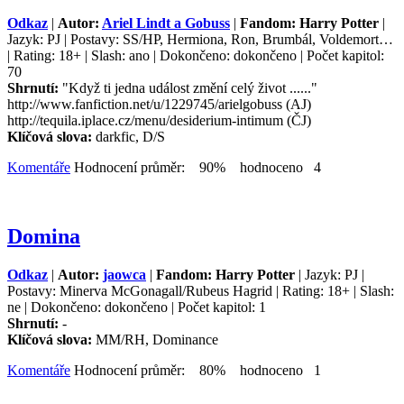
Odkaz
|
Autor:
Ariel Lindt a Gobuss
|
Fandom: Harry Potter
|
Jazyk: PJ | Postavy: SS/HP, Hermiona, Ron, Brumbál, Voldemort…
| Rating: 18+ | Slash: ano | Dokončeno: dokončeno | Počet kapitol:
70
Shrnutí:
"Když ti jedna událost změní celý život ......"
http://www.fanfiction.net/u/1229745/arielgobuss (AJ)
http://tequila.iplace.cz/menu/desiderium-intimum (ČJ)
Klíčová slova:
darkfic, D/S
Komentáře
Hodnocení průměr: 90% hodnoceno 4
Domina
Odkaz
|
Autor:
jaowca
|
Fandom: Harry Potter
| Jazyk: PJ |
Postavy: Minerva McGonagall/Rubeus Hagrid | Rating: 18+ | Slash:
ne | Dokončeno: dokončeno | Počet kapitol: 1
Shrnutí:
-
Klíčová slova:
MM/RH, Dominance
Komentáře
Hodnocení průměr: 80% hodnoceno 1