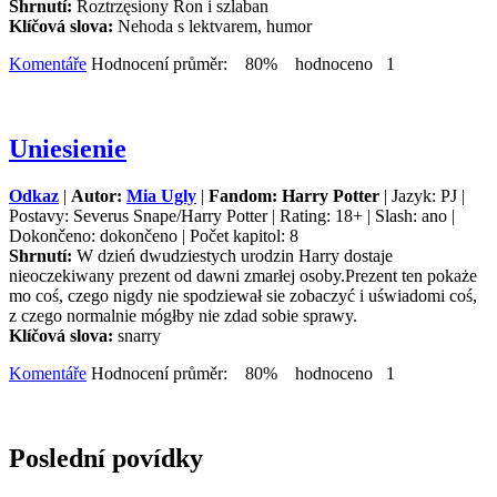
Shrnutí:
Roztrzęsiony Ron i szlaban
Klíčová slova:
Nehoda s lektvarem, humor
Komentáře
Hodnocení průměr: 80% hodnoceno 1
Uniesienie
Odkaz
|
Autor:
Mia Ugly
|
Fandom: Harry Potter
| Jazyk: PJ |
Postavy: Severus Snape/Harry Potter | Rating: 18+ | Slash: ano |
Dokončeno: dokončeno | Počet kapitol: 8
Shrnutí:
W dzień dwudziestych urodzin Harry dostaje
nieoczekiwany prezent od dawni zmarłej osoby.Prezent ten pokaże
mo coś, czego nigdy nie spodziewał sie zobaczyć i uświadomi coś,
z czego normalnie mógłby nie zdad sobie sprawy.
Klíčová slova:
snarry
Komentáře
Hodnocení průměr: 80% hodnoceno 1
Poslední povídky