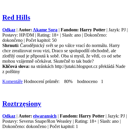
Red Hills
Odkaz
|
Autor:
Akame Sora
|
Fandom: Harry Potter
| Jazyk: PJ |
Postavy: HP/DM | Rating: 18+ | Slash: ano | Dokončeno:
dokončeno | Počet kapitol: 50
Shrnutí:
Čarodějnický svět se po válce vrací do normálu. Harry
chce zrealizovat svou vizi, Draco se spolupodílí obchodně, ale
zlotřilý osud je připoutá k sobě. Oba si myslí, že vědí, co od sebe
mohou vzájemně očekávat. Skutečně to tak bude?
Klíčová slova:
na stránkách http://jutaki.blogspot.cz překládá Nade
z polštiny
Komentáře
Hodnocení průměr: 80% hodnoceno 1
Roztrzęsiony
Odkaz
|
Autor:
eiwaransich
|
Fandom: Harry Potter
| Jazyk: PJ |
Postavy: Severus Snape/Ron Weasley | Rating: 18+ | Slash: ano |
Dokončeno: dokončeno | Počet kapitol: 1