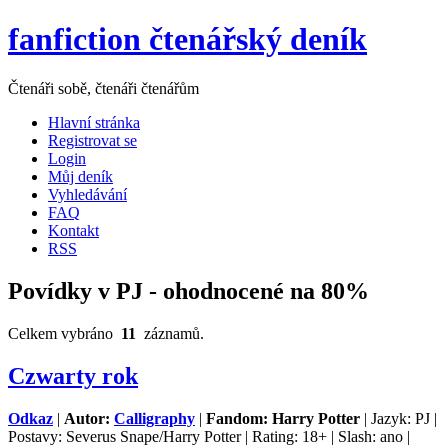
fanfiction čtenářský deník
Čtenáři sobě, čtenáři čtenářům
Hlavní stránka
Registrovat se
Login
Můj deník
Vyhledávání
FAQ
Kontakt
RSS
Povídky v PJ - ohodnocené na 80%
Celkem vybráno
11
záznamů.
Czwarty rok
Odkaz
|
Autor:
Calligraphy
|
Fandom: Harry Potter
| Jazyk: PJ |
Postavy: Severus Snape/Harry Potter | Rating: 18+ | Slash: ano |