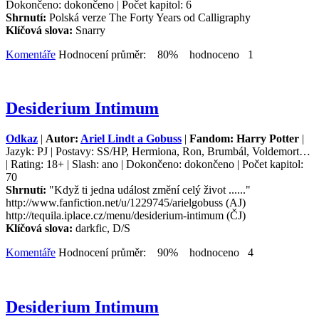
Dokončeno: dokončeno | Počet kapitol: 6
Shrnutí:
Polská verze The Forty Years od Calligraphy
Klíčová slova:
Snarry
Komentáře
Hodnocení průměr: 80% hodnoceno 1
Desiderium Intimum
Odkaz
|
Autor:
Ariel Lindt a Gobuss
|
Fandom: Harry Potter
|
Jazyk: PJ | Postavy: SS/HP, Hermiona, Ron, Brumbál, Voldemort…
| Rating: 18+ | Slash: ano | Dokončeno: dokončeno | Počet kapitol:
70
Shrnutí:
"Když ti jedna událost změní celý život ......"
http://www.fanfiction.net/u/1229745/arielgobuss (AJ)
http://tequila.iplace.cz/menu/desiderium-intimum (ČJ)
Klíčová slova:
darkfic, D/S
Komentáře
Hodnocení průměr: 90% hodnoceno 4
Desiderium Intimum