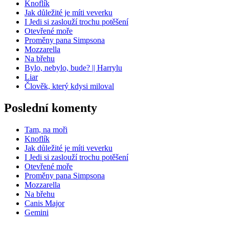
Knoflík
Jak důležité je míti veverku
I Jedi si zaslouží trochu potěšení
Otevřené moře
Proměny pana Simpsona
Mozzarella
Na břehu
Bylo, nebylo, bude? || Harrylu
Liar
Člověk, který kdysi miloval
Poslední komenty
Tam, na moři
Knoflík
Jak důležité je míti veverku
I Jedi si zaslouží trochu potěšení
Otevřené moře
Proměny pana Simpsona
Mozzarella
Na břehu
Canis Major
Gemini