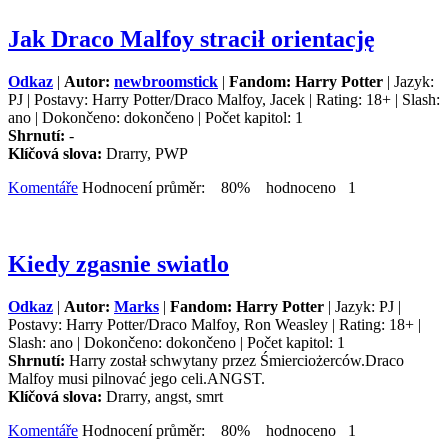
Jak Draco Malfoy stracił orientację
Odkaz
|
Autor:
newbroomstick
|
Fandom: Harry Potter
| Jazyk:
PJ | Postavy: Harry Potter/Draco Malfoy, Jacek | Rating: 18+ | Slash:
ano | Dokončeno: dokončeno | Počet kapitol: 1
Shrnutí:
-
Klíčová slova:
Drarry, PWP
Komentáře
Hodnocení průměr: 80% hodnoceno 1
Kiedy zgasnie swiatlo
Odkaz
|
Autor:
Marks
|
Fandom: Harry Potter
| Jazyk: PJ |
Postavy: Harry Potter/Draco Malfoy, Ron Weasley | Rating: 18+ |
Slash: ano | Dokončeno: dokončeno | Počet kapitol: 1
Shrnutí:
Harry został schwytany przez Śmierciożerców.Draco
Malfoy musi pilnovać jego celi.ANGST.
Klíčová slova:
Drarry, angst, smrt
Komentáře
Hodnocení průměr: 80% hodnoceno 1