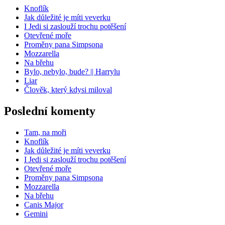
Knoflík
Jak důležité je míti veverku
I Jedi si zaslouží trochu potěšení
Otevřené moře
Proměny pana Simpsona
Mozzarella
Na břehu
Bylo, nebylo, bude? || Harrylu
Liar
Člověk, který kdysi miloval
Poslední komenty
Tam, na moři
Knoflík
Jak důležité je míti veverku
I Jedi si zaslouží trochu potěšení
Otevřené moře
Proměny pana Simpsona
Mozzarella
Na břehu
Canis Major
Gemini