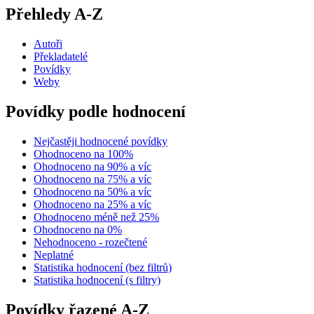
Přehledy A-Z
Autoři
Překladatelé
Povídky
Weby
Povídky podle hodnocení
Nejčastěji hodnocené povídky
Ohodnoceno na 100%
Ohodnoceno na 90% a víc
Ohodnoceno na 75% a víc
Ohodnoceno na 50% a víc
Ohodnoceno na 25% a víc
Ohodnoceno méně než 25%
Ohodnoceno na 0%
Nehodnoceno - rozečtené
Neplatné
Statistika hodnocení (bez filtrů)
Statistika hodnocení (s filtry)
Povídky řazené A-Z