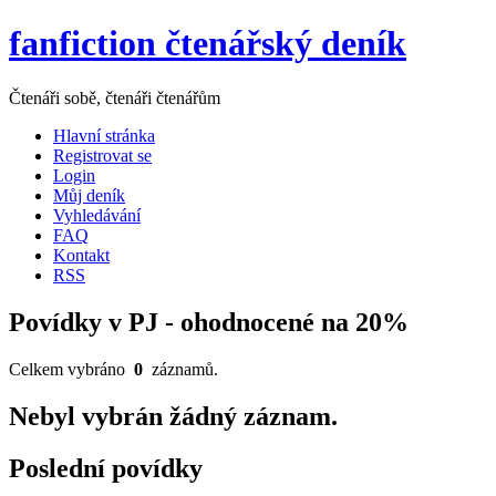
fanfiction čtenářský deník
Čtenáři sobě, čtenáři čtenářům
Hlavní stránka
Registrovat se
Login
Můj deník
Vyhledávání
FAQ
Kontakt
RSS
Povídky v PJ - ohodnocené na 20%
Celkem vybráno
0
záznamů.
Nebyl vybrán žádný záznam.
Poslední povídky