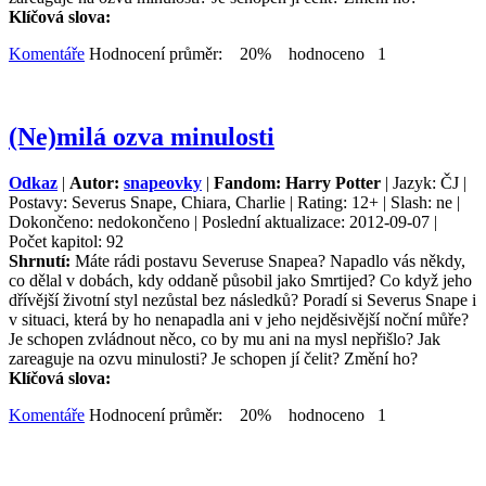
Klíčová slova:
Komentáře
Hodnocení průměr: 20% hodnoceno 1
(Ne)milá ozva minulosti
Odkaz
|
Autor:
snapeovky
|
Fandom: Harry Potter
| Jazyk: ČJ |
Postavy: Severus Snape, Chiara, Charlie | Rating: 12+ | Slash: ne |
Dokončeno: nedokončeno | Poslední aktualizace: 2012-09-07 |
Počet kapitol: 92
Shrnutí:
Máte rádi postavu Severuse Snapea? Napadlo vás někdy,
co dělal v dobách, kdy oddaně působil jako Smrtijed? Co když jeho
dřívější životní styl nezůstal bez následků? Poradí si Severus Snape i
v situaci, která by ho nenapadla ani v jeho nejděsivější noční můře?
Je schopen zvládnout něco, co by mu ani na mysl nepřišlo? Jak
zareaguje na ozvu minulosti? Je schopen jí čelit? Změní ho?
Klíčová slova:
Komentáře
Hodnocení průměr: 20% hodnoceno 1