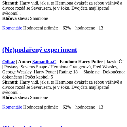
Shrnutí:
Harry vidí, jak si to Hermiona dvakrát za sebou vášnivě a
divoce rozdá se Severusem, je v šoku. Dvojčata mají špatné
svědomí...
Klíčová slova:
Snamione
Komentáře
Hodnocení průměr: 62% hodnoceno 13
(Ne)podařený experiment
Odkaz
|
Autor:
Samantha.C
|
Fandom: Harry Potter
| Jazyk: ČJ
| Postavy: Severus Snape / Hermiona Grangerová, Fred Weasley,
George Weasley, Harry Potter | Rating: 18+ | Slash: ne | Dokončeno:
dokončeno | Počet kapitol: 5
Shrnutí:
Harry vidí, jak si to Hermiona dvakrát za sebou vášnivě a
divoce rozdá se Severusem, je v šoku. Dvojčata mají špatné
svědomí...
Klíčová slova:
Snamione
Komentáře
Hodnocení průměr: 62% hodnoceno 13