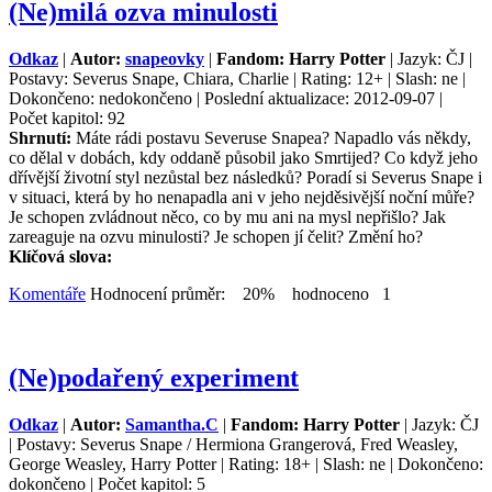
(Ne)milá ozva minulosti
Odkaz
|
Autor:
snapeovky
|
Fandom: Harry Potter
| Jazyk: ČJ |
Postavy: Severus Snape, Chiara, Charlie | Rating: 12+ | Slash: ne |
Dokončeno: nedokončeno | Poslední aktualizace: 2012-09-07 |
Počet kapitol: 92
Shrnutí:
Máte rádi postavu Severuse Snapea? Napadlo vás někdy,
co dělal v dobách, kdy oddaně působil jako Smrtijed? Co když jeho
dřívější životní styl nezůstal bez následků? Poradí si Severus Snape i
v situaci, která by ho nenapadla ani v jeho nejděsivější noční můře?
Je schopen zvládnout něco, co by mu ani na mysl nepřišlo? Jak
zareaguje na ozvu minulosti? Je schopen jí čelit? Změní ho?
Klíčová slova:
Komentáře
Hodnocení průměr: 20% hodnoceno 1
(Ne)podařený experiment
Odkaz
|
Autor:
Samantha.C
|
Fandom: Harry Potter
| Jazyk: ČJ
| Postavy: Severus Snape / Hermiona Grangerová, Fred Weasley,
George Weasley, Harry Potter | Rating: 18+ | Slash: ne | Dokončeno:
dokončeno | Počet kapitol: 5