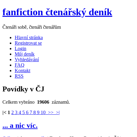
fanfiction čtenářský deník
Čtenáři sobě, čtenáři čtenářům
Hlavní stránka
Registrovat se
Login
Můj deník
Vyhledávání
FAQ
Kontakt
RSS
Povídky v ČJ
Celkem vybráno
19606
záznamů.
|<
1
2
3
4
5
6
7
8
9
10
>>
>|
... a nic víc.