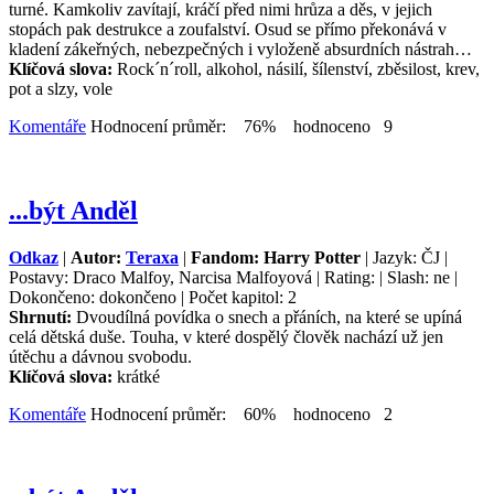
turné. Kamkoliv zavítají, kráčí před nimi hrůza a děs, v jejich
stopách pak destrukce a zoufalství. Osud se přímo překonává v
kladení zákeřných, nebezpečných i vyloženě absurdních nástrah…
Klíčová slova:
Rock´n´roll, alkohol, násilí, šílenství, zběsilost, krev,
pot a slzy, vole
Komentáře
Hodnocení průměr: 76% hodnoceno 9
...být Anděl
Odkaz
|
Autor:
Teraxa
|
Fandom: Harry Potter
| Jazyk: ČJ |
Postavy: Draco Malfoy, Narcisa Malfoyová | Rating: | Slash: ne |
Dokončeno: dokončeno | Počet kapitol: 2
Shrnutí:
Dvoudílná povídka o snech a přáních, na které se upíná
celá dětská duše. Touha, v které dospělý člověk nachází už jen
útěchu a dávnou svobodu.
Klíčová slova:
krátké
Komentáře
Hodnocení průměr: 60% hodnoceno 2