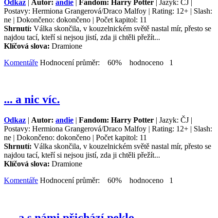
Odkaz
|
Autor:
andie
|
Fandom: Harry Potter
| Jazyk: ČJ |
Postavy: Hermiona Grangerová/Draco Malfoy | Rating: 12+ | Slash:
ne | Dokončeno: dokončeno | Počet kapitol: 11
Shrnutí:
Válka skončila, v kouzelnickém světě nastal mír, přesto se
najdou tací, kteří si nejsou jistí, zda ji chtěli přežít...
Klíčová slova:
Dramione
Komentáře
Hodnocení průměr: 60% hodnoceno 1
... a nic víc.
Odkaz
|
Autor:
andie
|
Fandom: Harry Potter
| Jazyk: ČJ |
Postavy: Hermiona Grangerová/Draco Malfoy | Rating: 12+ | Slash:
ne | Dokončeno: dokončeno | Počet kapitol: 11
Shrnutí:
Válka skončila, v kouzelnickém světě nastal mír, přesto se
najdou tací, kteří si nejsou jistí, zda ji chtěli přežít...
Klíčová slova:
Dramione
Komentáře
Hodnocení průměr: 60% hodnoceno 1
… a s námi přichází peklo