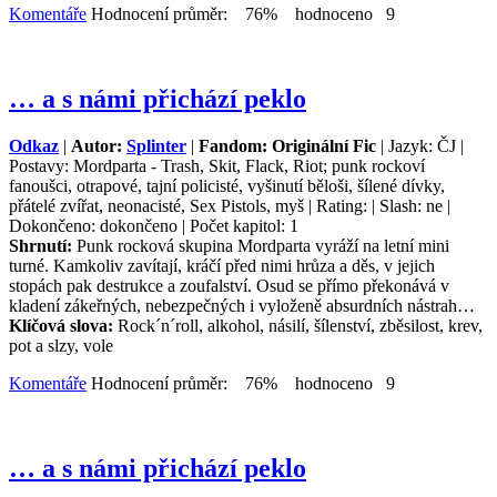
Komentáře
Hodnocení průměr: 76% hodnoceno 9
… a s námi přichází peklo
Odkaz
|
Autor:
Splinter
|
Fandom: Originální Fic
| Jazyk: ČJ |
Postavy: Mordparta - Trash, Skit, Flack, Riot; punk rockoví
fanoušci, otrapové, tajní policisté, vyšinutí běloši, šílené dívky,
přátelé zvířat, neonacisté, Sex Pistols, myš | Rating: | Slash: ne |
Dokončeno: dokončeno | Počet kapitol: 1
Shrnutí:
Punk rocková skupina Mordparta vyráží na letní mini
turné. Kamkoliv zavítají, kráčí před nimi hrůza a děs, v jejich
stopách pak destrukce a zoufalství. Osud se přímo překonává v
kladení zákeřných, nebezpečných i vyloženě absurdních nástrah…
Klíčová slova:
Rock´n´roll, alkohol, násilí, šílenství, zběsilost, krev,
pot a slzy, vole
Komentáře
Hodnocení průměr: 76% hodnoceno 9
… a s námi přichází peklo