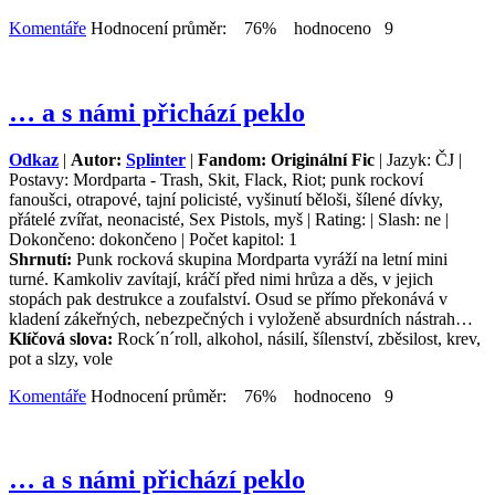
Komentáře
Hodnocení průměr: 76% hodnoceno 9
… a s námi přichází peklo
Odkaz
|
Autor:
Splinter
|
Fandom: Originální Fic
| Jazyk: ČJ |
Postavy: Mordparta - Trash, Skit, Flack, Riot; punk rockoví
fanoušci, otrapové, tajní policisté, vyšinutí běloši, šílené dívky,
přátelé zvířat, neonacisté, Sex Pistols, myš | Rating: | Slash: ne |
Dokončeno: dokončeno | Počet kapitol: 1
Shrnutí:
Punk rocková skupina Mordparta vyráží na letní mini
turné. Kamkoliv zavítají, kráčí před nimi hrůza a děs, v jejich
stopách pak destrukce a zoufalství. Osud se přímo překonává v
kladení zákeřných, nebezpečných i vyloženě absurdních nástrah…
Klíčová slova:
Rock´n´roll, alkohol, násilí, šílenství, zběsilost, krev,
pot a slzy, vole
Komentáře
Hodnocení průměr: 76% hodnoceno 9
… a s námi přichází peklo