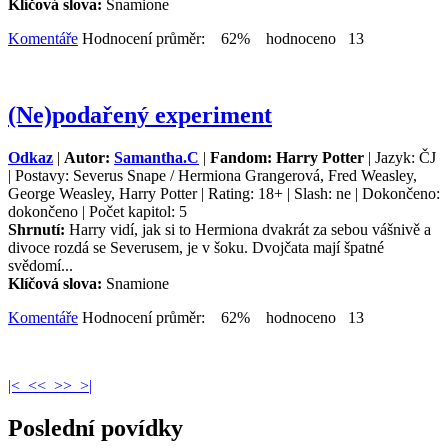
Klíčová slova:
Snamione
Komentáře
Hodnocení průměr: 62% hodnoceno 13
(Ne)podařený experiment
Odkaz
|
Autor:
Samantha.C
|
Fandom: Harry Potter
| Jazyk: ČJ
| Postavy: Severus Snape / Hermiona Grangerová, Fred Weasley,
George Weasley, Harry Potter | Rating: 18+ | Slash: ne | Dokončeno:
dokončeno | Počet kapitol: 5
Shrnutí:
Harry vidí, jak si to Hermiona dvakrát za sebou vášnivě a
divoce rozdá se Severusem, je v šoku. Dvojčata mají špatné
svědomí...
Klíčová slova:
Snamione
Komentáře
Hodnocení průměr: 62% hodnoceno 13
|<
<<
>>
>|
Poslední povídky