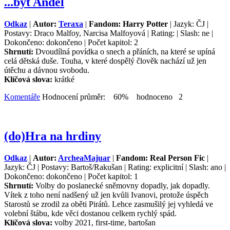
...být Anděl
Odkaz
|
Autor:
Teraxa
|
Fandom: Harry Potter
| Jazyk: ČJ |
Postavy: Draco Malfoy, Narcisa Malfoyová | Rating: | Slash: ne |
Dokončeno: dokončeno | Počet kapitol: 2
Shrnutí:
Dvoudílná povídka o snech a přáních, na které se upíná
celá dětská duše. Touha, v které dospělý člověk nachází už jen
útěchu a dávnou svobodu.
Klíčová slova:
krátké
Komentáře
Hodnocení průměr: 60% hodnoceno 2
(do)Hra na hrdiny
Odkaz
|
Autor:
ArcheaMajuar
|
Fandom: Real Person Fic
|
Jazyk: ČJ | Postavy: Bartoš/Rakušan | Rating: explicitní | Slash: ano |
Dokončeno: dokončeno | Počet kapitol: 1
Shrnutí:
Volby do poslanecké sněmovny dopadly, jak dopadly.
Vítek z toho není nadšený už jen kvůli Ivanovi, protože úspěch
Starostů se zrodil za oběti Pirátů. Lehce zasmušilý jej vyhledá ve
volební štábu, kde věci dostanou celkem rychlý spád.
Klíčová slova:
volby 2021, first-time, bartošan