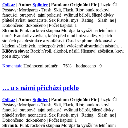
Odkaz
|
Autor:
Splinter
|
Fandom: Originální Fic
| Jazyk: ČJ |
Postavy: Mordparta - Trash, Skit, Flack, Riot; punk rockoví
fanoušci, otrapové, tajní policisté, vyšinutí běloši, šílené dívky,
přátelé zvířat, neonacisté, Sex Pistols, myš | Rating: | Slash: ne |
Dokončeno: dokončeno | Počet kapitol: 1
Shrnutí:
Punk rocková skupina Mordparta vyráží na letní mini
turné. Kamkoliv zavítají, kráčí před nimi hrůza a děs, v jejich
stopách pak destrukce a zoufalství. Osud se přímo překonává v
kladení zákeřných, nebezpečných i vyloženě absurdních nástrah…
Klíčová slova:
Rock´n´roll, alkohol, násilí, šílenství, zběsilost, krev,
pot a slzy, vole
Komentáře
Hodnocení průměr: 76% hodnoceno 9
… a s námi přichází peklo
Odkaz
|
Autor:
Splinter
|
Fandom: Originální Fic
| Jazyk: ČJ |
Postavy: Mordparta - Trash, Skit, Flack, Riot; punk rockoví
fanoušci, otrapové, tajní policisté, vyšinutí běloši, šílené dívky,
přátelé zvířat, neonacisté, Sex Pistols, myš | Rating: | Slash: ne |
Dokončeno: dokončeno | Počet kapitol: 1
Shrnutí:
Punk rocková skupina Mordparta vyráží na letní mini