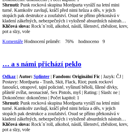
Shrnutí:
Punk rocková skupina Mordparta vyráží na letní mini
turné. Kamkoliv zavítají, kráčí před nimi hrůza a děs, v jejich
stopách pak destrukce a zoufalství. Osud se přímo překonává v
kladení zákeřných, nebezpečných i vyloženě absurdních nástrah…
Klíčová slova:
Rock´n´roll, alkohol, násilí, šílenství, zběsilost, krev,
pot a slzy, vole
Komentáře
Hodnocení průměr: 76% hodnoceno 9
… a s námi přichází peklo
Odkaz
|
Autor:
Splinter
|
Fandom: Originální Fic
| Jazyk: ČJ |
Postavy: Mordparta - Trash, Skit, Flack, Riot; punk rockoví
fanoušci, otrapové, tajní policisté, vyšinutí běloši, šílené dívky,
přátelé zvířat, neonacisté, Sex Pistols, myš | Rating: | Slash: ne |
Dokončeno: dokončeno | Počet kapitol: 1
Shrnutí:
Punk rocková skupina Mordparta vyráží na letní mini
turné. Kamkoliv zavítají, kráčí před nimi hrůza a děs, v jejich
stopách pak destrukce a zoufalství. Osud se přímo překonává v
kladení zákeřných, nebezpečných i vyloženě absurdních nástrah…
Klíčová slova:
Rock´n´roll, alkohol, násilí, šílenství, zběsilost, krev,
pot a slzy, vole