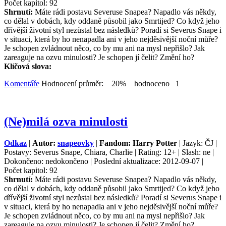
Počet kapitol: 92
Shrnutí:
Máte rádi postavu Severuse Snapea? Napadlo vás někdy,
co dělal v dobách, kdy oddaně působil jako Smrtijed? Co když jeho
dřívější životní styl nezůstal bez následků? Poradí si Severus Snape i
v situaci, která by ho nenapadla ani v jeho nejděsivější noční můře?
Je schopen zvládnout něco, co by mu ani na mysl nepřišlo? Jak
zareaguje na ozvu minulosti? Je schopen jí čelit? Změní ho?
Klíčová slova:
Komentáře
Hodnocení průměr: 20% hodnoceno 1
(Ne)milá ozva minulosti
Odkaz
|
Autor:
snapeovky
|
Fandom: Harry Potter
| Jazyk: ČJ |
Postavy: Severus Snape, Chiara, Charlie | Rating: 12+ | Slash: ne |
Dokončeno: nedokončeno | Poslední aktualizace: 2012-09-07 |
Počet kapitol: 92
Shrnutí:
Máte rádi postavu Severuse Snapea? Napadlo vás někdy,
co dělal v dobách, kdy oddaně působil jako Smrtijed? Co když jeho
dřívější životní styl nezůstal bez následků? Poradí si Severus Snape i
v situaci, která by ho nenapadla ani v jeho nejděsivější noční můře?
Je schopen zvládnout něco, co by mu ani na mysl nepřišlo? Jak
zareaguje na ozvu minulosti? Je schopen jí čelit? Změní ho?