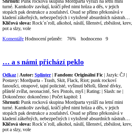
Shrnutí:
Punk rocková skupina Mordparta vyráží na letní mini
turné. Kamkoliv zavítají, kráčí před nimi hrůza a děs, v jejich
stopách pak destrukce a zoufalství. Osud se přímo překonává v
kladení zákeřných, nebezpečných i vyloženě absurdních nástrah…
Klíčová slova:
Rock´n´roll, alkohol, násilí, šílenství, zběsilost, krev,
pot a slzy, vole
Komentáře
Hodnocení průměr: 76% hodnoceno 9
… a s námi přichází peklo
Odkaz
|
Autor:
Splinter
|
Fandom: Originální Fic
| Jazyk: ČJ |
Postavy: Mordparta - Trash, Skit, Flack, Riot; punk rockoví
fanoušci, otrapové, tajní policisté, vyšinutí běloši, šílené dívky,
přátelé zvířat, neonacisté, Sex Pistols, myš | Rating: | Slash: ne |
Dokončeno: dokončeno | Počet kapitol: 1
Shrnutí:
Punk rocková skupina Mordparta vyráží na letní mini
turné. Kamkoliv zavítají, kráčí před nimi hrůza a děs, v jejich
stopách pak destrukce a zoufalství. Osud se přímo překonává v
kladení zákeřných, nebezpečných i vyloženě absurdních nástrah…
Klíčová slova:
Rock´n´roll, alkohol, násilí, šílenství, zběsilost, krev,
pot a slzy, vole