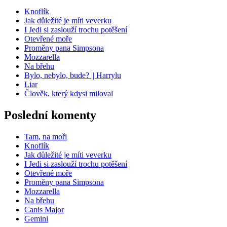
Knoflík
Jak důležité je míti veverku
I Jedi si zaslouží trochu potěšení
Otevřené moře
Proměny pana Simpsona
Mozzarella
Na břehu
Bylo, nebylo, bude? || Harrylu
Liar
Člověk, který kdysi miloval
Poslední komenty
Tam, na moři
Knoflík
Jak důležité je míti veverku
I Jedi si zaslouží trochu potěšení
Otevřené moře
Proměny pana Simpsona
Mozzarella
Na břehu
Canis Major
Gemini