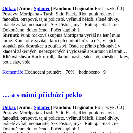
Odkaz
|
Autor:
Splinter
|
Fandom: Originální Fic
| Jazyk: ČJ |
Postavy: Mordparta - Trash, Skit, Flack, Riot; punk rockoví
fanoušci, otrapové, tajní policisté, vyšinutí běloši, šílené dívky,
přátelé zvířat, neonacisté, Sex Pistols, myš | Rating: | Slash: ne |
Dokončeno: dokončeno | Počet kapitol: 1
Shrnutí:
Punk rocková skupina Mordparta vyráží na letní mini
turné. Kamkoliv zavítají, kráčí před nimi hrůza a děs, v jejich
stopách pak destrukce a zoufalství. Osud se přímo překonává v
kladení zákeřných, nebezpečných i vyloženě absurdních nástrah…
Klíčová slova:
Rock´n´roll, alkohol, násilí, šílenství, zběsilost, krev,
pot a slzy, vole
Komentáře
Hodnocení průměr: 76% hodnoceno 9
… a s námi přichází peklo
Odkaz
|
Autor:
Splinter
|
Fandom: Originální Fic
| Jazyk: ČJ |
Postavy: Mordparta - Trash, Skit, Flack, Riot; punk rockoví
fanoušci, otrapové, tajní policisté, vyšinutí běloši, šílené dívky,
přátelé zvířat, neonacisté, Sex Pistols, myš | Rating: | Slash: ne |
Dokončeno: dokončeno | Počet kapitol: 1