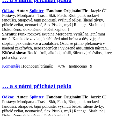
Odkaz
|
Autor:
Splinter
|
Fandom: Originální Fic
| Jazyk: ČJ |
Postavy: Mordparta - Trash, Skit, Flack, Riot; punk rockoví
fanoušci, otrapové, tajní policisté, vyšinutí běloši, šílené dívky,
přátelé zvířat, neonacisté, Sex Pistols, myš | Rating: | Slash: ne |
Dokončeno: dokončeno | Počet kapitol: 1
Shrnutí:
Punk rocková skupina Mordparta vyráží na letní mini
turné. Kamkoliv zavítají, kráčí před nimi hrůza a děs, v jejich
stopách pak destrukce a zoufalství. Osud se přímo překonává v
kladení zákeřných, nebezpečných i vyloženě absurdních nástrah…
Klíčová slova:
Rock´n´roll, alkohol, násilí, šílenství, zběsilost, krev,
pot a slzy, vole
Komentáře
Hodnocení průměr: 76% hodnoceno 9
… a s námi přichází peklo
Odkaz
|
Autor:
Splinter
|
Fandom: Originální Fic
| Jazyk: ČJ |
Postavy: Mordparta - Trash, Skit, Flack, Riot; punk rockoví
fanoušci, otrapové, tajní policisté, vyšinutí běloši, šílené dívky,
přátelé zvířat, neonacisté, Sex Pistols, myš | Rating: | Slash: ne |
Dokončeno: dokončeno | Počet kapitol: 1