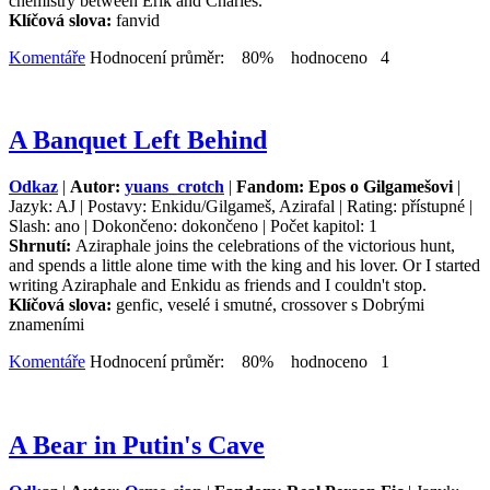
chemistry between Erik and Charles.
Klíčová slova:
fanvid
Komentáře
Hodnocení průměr: 80% hodnoceno 4
A Banquet Left Behind
Odkaz
|
Autor:
yuans_crotch
|
Fandom: Epos o Gilgamešovi
|
Jazyk: AJ | Postavy: Enkidu/Gilgameš, Azirafal | Rating: přístupné |
Slash: ano | Dokončeno: dokončeno | Počet kapitol: 1
Shrnutí:
Aziraphale joins the celebrations of the victorious hunt,
and spends a little alone time with the king and his lover. Or I started
writing Aziraphale and Enkidu as friends and I couldn't stop.
Klíčová slova:
genfic, veselé i smutné, crossover s Dobrými
znameními
Komentáře
Hodnocení průměr: 80% hodnoceno 1
A Bear in Putin's Cave