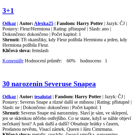
3+1
Odkaz
|
Autor:
Alexka25
|
Fandom: Harry Potter
| Jazyk: ČJ |
Postavy: Fleur/Hermiona | Rating: přístupné | Slash: ano |
Dokončeno: dokončeno | Počet kapitol: 1
Shrnutí:
Tři okamžiky, kdy Fleur políbila Hermionu a jeden, kdy
Hermiona políbila Fleur.
Klíčová slova:
femslash
Komentáře
Hodnocení průměr: 60% hodnoceno 1
30 narozenin Severuse Snapea
Odkaz
|
Autor:
tesalutat
|
Fandom: Harry Potter
| Jazyk: ČJ |
Postavy: Severus Snape a různé další se mihnou | Rating: přístupné |
Slash: ne | Dokončeno: dokončeno | Počet kapitol: 1
Shrnutí:
Severus Snape má narozeniny. Slaví je sám, ve sklepení,
jen se sklenkou něčeho ostřejšího. Co se stane, když se náhle objeví
nečekaný host? A pak další a další? Obsahuje hrátky s časem,
Prodanou nevěstu, Visací zámek, Queen i Járu Cimrmana.
Klíčová slova:
metafic, crackfic, časová smyčka, narozeniny