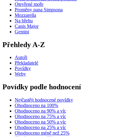
Otevřené moře
Proměny pana Simpsona
Mozzarella
Na břehu
Canis Major
Gemini
Přehledy A-Z
Autoři
Překladatelé
Povídky
Weby
Povídky podle hodnocení
Nejčastěji hodnocené povídky
Ohodnoceno na 100%
Ohodnoceno na 90% a víc
Ohodnoceno na 75% a víc
Ohodnoceno na 50% a víc
Ohodnoceno na 25% a víc
Ohodnoceno méně než 25%