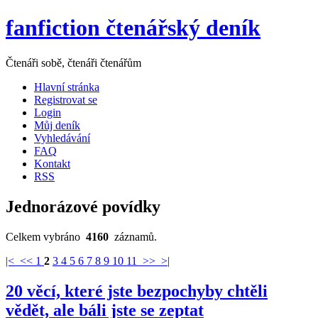
fanfiction čtenářský deník
Čtenáři sobě, čtenáři čtenářům
Hlavní stránka
Registrovat se
Login
Můj deník
Vyhledávání
FAQ
Kontakt
RSS
Jednorázové povídky
Celkem vybráno
4160
záznamů.
|<
<<
1
2
3
4
5
6
7
8
9
10
11
>>
>|
20 věcí, které jste bezpochyby chtěli
vědět, ale báli jste se zeptat