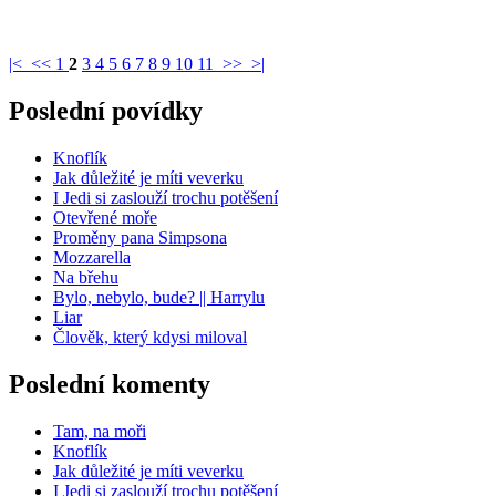
|<
<<
1
2
3
4
5
6
7
8
9
10
11
>>
>|
Poslední povídky
Knoflík
Jak důležité je míti veverku
I Jedi si zaslouží trochu potěšení
Otevřené moře
Proměny pana Simpsona
Mozzarella
Na břehu
Bylo, nebylo, bude? || Harrylu
Liar
Člověk, který kdysi miloval
Poslední komenty
Tam, na moři
Knoflík
Jak důležité je míti veverku
I Jedi si zaslouží trochu potěšení