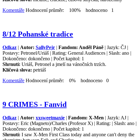
Komentáře
Hodnocení průměr: 100% hodnoceno 1
8/12 Pohanské tradice
Odkaz
|
Autor:
SallyPejr
|
Fandom: Anděl Páně
| Jazyk: ČJ |
Postavy: Petronel/Uriáš | Rating: General Audiences | Slash: ano |
Dokončeno: dokončeno | Počet kapitol: 1
Shrnutí:
Uriáš, Petronel a jmelí na vánočních trzích.
Klíčová slova:
petriáš
Komentáře
Hodnocení průměr: 0% hodnoceno 0
9 CRIMES - Fanvid
Odkaz
|
Autor:
xxsweetmaxie
|
Fandom: X-Men
| Jazyk: AJ |
Postavy: Eric (Magneto)/Charles (Profesor X) | Rating: | Slash: ano |
Dokončeno: dokončeno | Počet kapitol: 1
Shrnutí:
I saw X-Men First Class today and anyone can't deny the