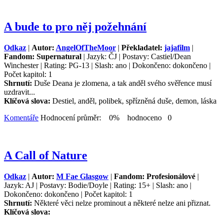
A bude to pro něj požehnání
Odkaz
|
Autor:
AngelOfTheMoor
|
Překladatel:
jajafilm
|
Fandom: Supernatural
| Jazyk: ČJ | Postavy: Castiel/Dean
Winchester | Rating: PG-13 | Slash: ano | Dokončeno: dokončeno |
Počet kapitol: 1
Shrnutí:
Duše Deana je zlomena, a tak anděl svého svěřence musí
uzdravit...
Klíčová slova:
Destiel, anděl, polibek, spřízněná duše, demon, láska
Komentáře
Hodnocení průměr: 0% hodnoceno 0
A Call of Nature
Odkaz
|
Autor:
M Fae Glasgow
|
Fandom: Profesionálové
|
Jazyk: AJ | Postavy: Bodie/Doyle | Rating: 15+ | Slash: ano |
Dokončeno: dokončeno | Počet kapitol: 1
Shrnutí:
Některé věci nelze prominout a některé nelze ani přiznat.
Klíčová slova: