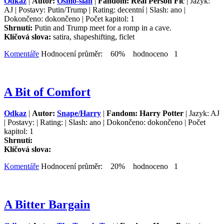
Odkaz
|
Autor:
Osmo-sian
|
Fandom: Real Person Fic
| Jazyk:
AJ | Postavy: Putin/Trump | Rating: decentní | Slash: ano |
Dokončeno: dokončeno | Počet kapitol: 1
Shrnutí:
Putin and Trump meet for a romp in a cave.
Klíčová slova:
satira, shapeshifting, ficlet
Komentáře
Hodnocení průměr: 60% hodnoceno 1
A Bit of Comfort
Odkaz
|
Autor:
Snape/Harry
|
Fandom: Harry Potter
| Jazyk: AJ
| Postavy: | Rating: | Slash: ano | Dokončeno: dokončeno | Počet
kapitol: 1
Shrnutí:
Klíčová slova:
Komentáře
Hodnocení průměr: 20% hodnoceno 1
A Bitter Bargain