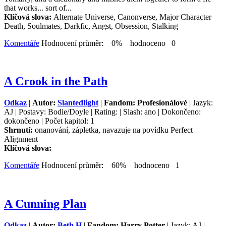
that works... sort of...
Klíčová slova:
Alternate Universe, Canonverse, Major Character
Death, Soulmates, Darkfic, Angst, Obsession, Stalking
Komentáře
Hodnocení průměr: 0% hodnoceno 0
A Crook in the Path
Odkaz
|
Autor:
Slantedlight
|
Fandom: Profesionálové
| Jazyk:
AJ | Postavy: Bodie/Doyle | Rating: | Slash: ano | Dokončeno:
dokončeno | Počet kapitol: 1
Shrnutí:
onanování, zápletka, navazuje na povídku Perfect
Alignment
Klíčová slova:
Komentáře
Hodnocení průměr: 60% hodnoceno 1
A Cunning Plan
Odkaz
|
Autor:
Beth H
|
Fandom: Harry Potter
| Jazyk: AJ |