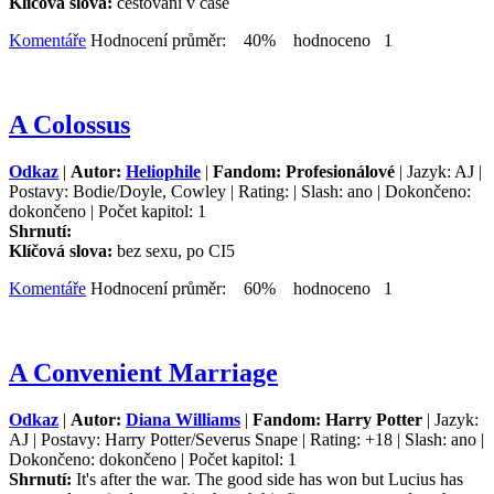
Klíčová slova:
cestování v čase
Komentáře
Hodnocení průměr: 40% hodnoceno 1
A Colossus
Odkaz
|
Autor:
Heliophile
|
Fandom: Profesionálové
| Jazyk: AJ |
Postavy: Bodie/Doyle, Cowley | Rating: | Slash: ano | Dokončeno:
dokončeno | Počet kapitol: 1
Shrnutí:
Klíčová slova:
bez sexu, po CI5
Komentáře
Hodnocení průměr: 60% hodnoceno 1
A Convenient Marriage
Odkaz
|
Autor:
Diana Williams
|
Fandom: Harry Potter
| Jazyk:
AJ | Postavy: Harry Potter/Severus Snape | Rating: +18 | Slash: ano |
Dokončeno: dokončeno | Počet kapitol: 1
Shrnutí:
It's after the war. The good side has won but Lucius has