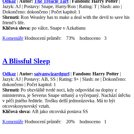
Odkaz
|
Autor:
The Treacle Tart
|
Fandom: Harry Potter
|
Jazyk: AJ | Postavy: Snape, Harry/Ron | Rating: T | Slash: ano |
Dokončeno: dokončeno | Počet kapitol: 1
Shrnutí:
Ron Weasley has to make a deal with the devil to save his
friend’s life.
Klíčová slova:
po válce, Snape v Azkabanu
Komentáře
Hodnocení průměr: 73% hodnoceno 3
A Blissful Sleep
Odkaz
|
Autor:
saiyanwizardgurl
|
Fandom: Harry Potter
|
Jazyk: AJ | Postavy: AB, SS | Rating: 9+ | Slash: ne | Dokončeno:
dokončeno | Počet kapitol: 1
Shrnutí:
Po obzvláště tvrdé noci, kdy odpovídal na dopisy z
ministerstva, je Severus Snape strhaný a vyčerpaný. Nachází útěchu
v péči jistého ředitele. Trošku delší jednorázovka. Má to být
otcovskosynovský vztah.
Klíčová slova:
AB jako otcovská postava SS
Komentáře
Hodnocení průměr: 20% hodnoceno 1