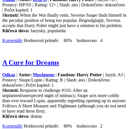
Postavy: HP/SS | Rating: 12+ | Slash: ano | Dokončeno: dokončeno
| Počet kapitol: 1
Shrnutí:
When the War finally ends, Severus Snape finds himself in
the peculiar position of being too popular. Begrudgingly, Severus
accepts that Harry Potter might just have a solution to his problem.
Klíčová slova:
fanynky, popularita
Komentáře
Hodnocení průměr: 80% hodnoceno 4
A Cure for Dreams
Odkaz
|
Autor:
MusIgneus
|
Fandom: Harry Potter
| Jazyk: AJ |
Postavy: Snape/Lupin | Rating: R | Slash: ano | Dokončeno:
dokončeno | Počet kapitol: 1
Shrnutí:
Response to challenge #116: After an
unplanned/unexpected night of intimacy, Snape acts more coldly
than ever toward Lupin, apparently regretting opening up to anyone.
Follows A Short Measure and Nightmare (although you do not need
to have read these first).
Klíčová slova:
drama
Komentáře
Hodnocení průměr: 80% hodnoceno 2