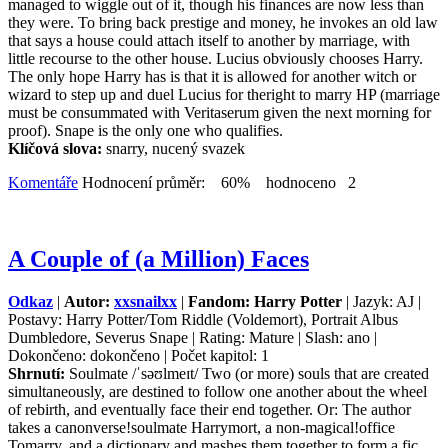
managed to wiggle out of it, though his finances are now less than
they were. To bring back prestige and money, he invokes an old law
that says a house could attach itself to another by marriage, with
little recourse to the other house. Lucius obviously chooses Harry.
The only hope Harry has is that it is allowed for another witch or
wizard to step up and duel Lucius for theright to marry HP (marriage
must be consummated with Veritaserum given the next morning for
proof). Snape is the only one who qualifies.
Klíčová slova:
snarry, nucený svazek
Komentáře
Hodnocení průměr: 60% hodnoceno 2
A Couple of (a Million) Faces
Odkaz
|
Autor:
xxsnailxx
|
Fandom: Harry Potter
| Jazyk: AJ |
Postavy: Harry Potter/Tom Riddle (Voldemort), Portrait Albus
Dumbledore, Severus Snape | Rating: Mature | Slash: ano |
Dokončeno: dokončeno | Počet kapitol: 1
Shrnutí:
Soulmate /ˈsəʊlmeɪt/ Two (or more) souls that are created
simultaneously, are destined to follow one another about the wheel
of rebirth, and eventually face their end together. Or: The author
takes a canonverse!soulmate Harrymort, a non-magical!office
Tomarry, and a dictionary and mashes them together to form a fic