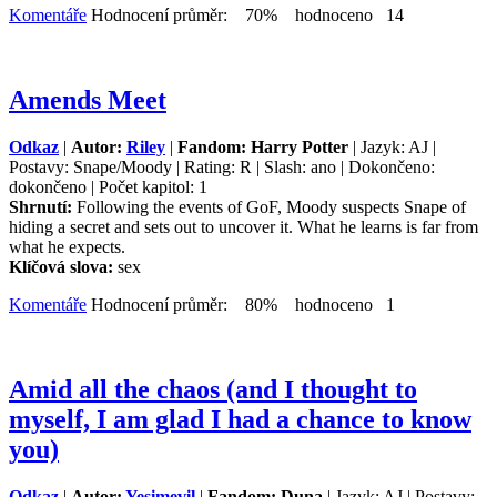
Komentáře
Hodnocení průměr: 70% hodnoceno 14
Amends Meet
Odkaz
|
Autor:
Riley
|
Fandom: Harry Potter
| Jazyk: AJ |
Postavy: Snape/Moody | Rating: R | Slash: ano | Dokončeno:
dokončeno | Počet kapitol: 1
Shrnutí:
Following the events of GoF, Moody suspects Snape of
hiding a secret and sets out to uncover it. What he learns is far from
what he expects.
Klíčová slova:
sex
Komentáře
Hodnocení průměr: 80% hodnoceno 1
Amid all the chaos (and I thought to
myself, I am glad I had a chance to know
you)
Odkaz
|
Autor:
Yesimevil
|
Fandom: Duna
| Jazyk: AJ | Postavy: