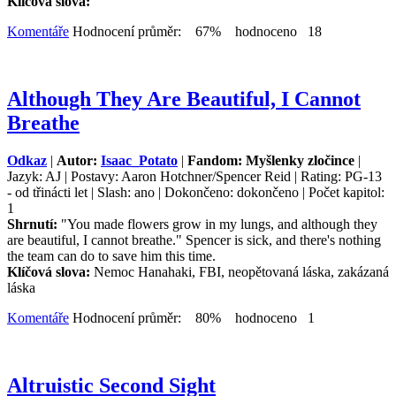
Klíčová slova:
Komentáře
Hodnocení průměr: 67% hodnoceno 18
Although They Are Beautiful, I Cannot
Breathe
Odkaz
|
Autor:
Isaac_Potato
|
Fandom: Myšlenky zločince
|
Jazyk: AJ | Postavy: Aaron Hotchner/Spencer Reid | Rating: PG-13
- od třinácti let | Slash: ano | Dokončeno: dokončeno | Počet kapitol:
1
Shrnutí:
"You made flowers grow in my lungs, and although they
are beautiful, I cannot breathe." Spencer is sick, and there's nothing
the team can do to save him this time.
Klíčová slova:
Nemoc Hanahaki, FBI, neopětovaná láska, zakázaná
láska
Komentáře
Hodnocení průměr: 80% hodnoceno 1
Altruistic Second Sight