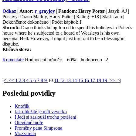
Odkaz
|
Autor:
r_grayjoy
|
Fandom: Harry Potter
| Jazyk: AJ |
Postavy: Draco Malfoy, Harry Potter | Rating: +18 | Slash: ano |
Dokončeno: dokončeno | Počet kapitol: 1
Shrnutí:
Draco thinks being forced to spend his holidays in Potter's
house where he's subjected to a hoard of Weasleys is his own
personal Hell. However, it might just turn out to be a blessing in
disguise.
Klíčová slova:
Komentáře
Hodnocení průměr: 60% hodnoceno 2
|<
<<
1
2
3
4
5
6
7
8
9
10
11
12
13
14
15
16
17
18
19
>>
>|
Poslední povídky
Knoflík
Jak důležité je míti veverku
I Jedi si zaslouží trochu potěšení
Otevřené moře
Proměny pana Simpsona
Mozzarella