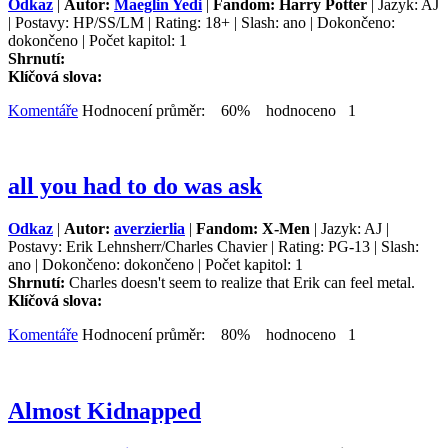
Odkaz
|
Autor:
Maeglin Yedi
|
Fandom: Harry Potter
| Jazyk: AJ
| Postavy: HP/SS/LM | Rating: 18+ | Slash: ano | Dokončeno:
dokončeno | Počet kapitol: 1
Shrnutí:
Klíčová slova:
Komentáře
Hodnocení průměr: 60% hodnoceno 1
all you had to do was ask
Odkaz
|
Autor:
averzierlia
|
Fandom: X-Men
| Jazyk: AJ |
Postavy: Erik Lehnsherr/Charles Chavier | Rating: PG-13 | Slash:
ano | Dokončeno: dokončeno | Počet kapitol: 1
Shrnutí:
Charles doesn't seem to realize that Erik can feel metal.
Klíčová slova:
Komentáře
Hodnocení průměr: 80% hodnoceno 1
Almost Kidnapped