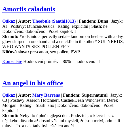
Amortis caladanis
Odkaz
|
Autor:
Theobule (Saathi1013)
|
Fandom: Duna
| Jazyk:
AJ | Postavy: Duncan/Jessica | Rating: explicitní | Slash: ne |
Dokončeno: dokončeno | Počet kapitol: 1
Shrnutí:
*rolls into a perfectly sedate fandom on heelies with a day-
glow slurpee in one hand and a crackfic in the other* SUP NERDS,
WHO WANTS SEX POLLEN FIC?
Klíčová slova:
pre-canon, sex pollen, PWP
Komentáře
Hodnocení průměr: 80% hodnoceno 1
An angel in his office
Odkaz
|
Autor:
Mary Barrens
|
Fandom: Supernatural
| Jazyk:
ČJ | Postavy: Aaeron Hotchnerr, Castiel/Dean Winchester, Derek
Morgan | Rating: | Slash: ano | Dokončeno: dokončeno | Počet
kapitol: 1
Shrnutí:
Nebyl to úplně nejlepší den. Podezřelí, o kterých si z
nějakého důvodu až dosud všichni mysleli, že jsou mrtví, odmítali
mluvit. Jo, a pak tady byl ještě ten anděl.