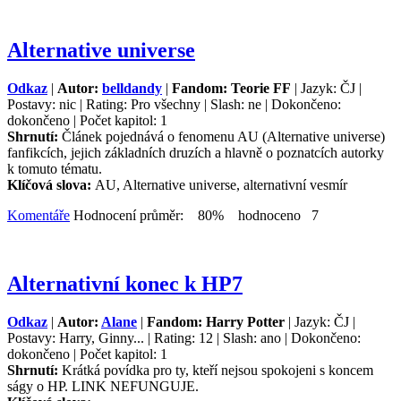
Alternative universe
Odkaz
|
Autor:
belldandy
|
Fandom: Teorie FF
| Jazyk: ČJ |
Postavy: nic | Rating: Pro všechny | Slash: ne | Dokončeno:
dokončeno | Počet kapitol: 1
Shrnutí:
Článek pojednává o fenomenu AU (Alternative universe)
fanfikcích, jejich základních druzích a hlavně o poznatcích autorky
k tomuto tématu.
Klíčová slova:
AU, Alternative universe, alternativní vesmír
Komentáře
Hodnocení průměr: 80% hodnoceno 7
Alternativní konec k HP7
Odkaz
|
Autor:
Alane
|
Fandom: Harry Potter
| Jazyk: ČJ |
Postavy: Harry, Ginny... | Rating: 12 | Slash: ano | Dokončeno:
dokončeno | Počet kapitol: 1
Shrnutí:
Krátká povídka pro ty, kteří nejsou spokojeni s koncem
ságy o HP. LINK NEFUNGUJE.