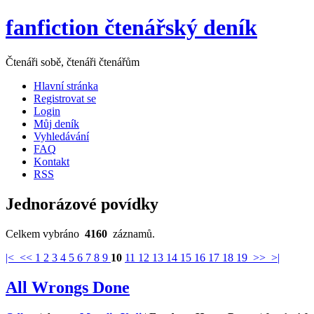
fanfiction čtenářský deník
Čtenáři sobě, čtenáři čtenářům
Hlavní stránka
Registrovat se
Login
Můj deník
Vyhledávání
FAQ
Kontakt
RSS
Jednorázové povídky
Celkem vybráno
4160
záznamů.
|<
<<
1
2
3
4
5
6
7
8
9
10
11
12
13
14
15
16
17
18
19
>>
>|
All Wrongs Done