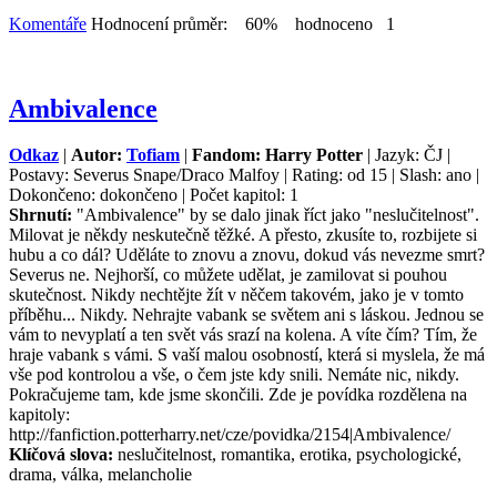
Komentáře
Hodnocení průměr: 60% hodnoceno 1
Ambivalence
Odkaz
|
Autor:
Tofiam
|
Fandom: Harry Potter
| Jazyk: ČJ |
Postavy: Severus Snape/Draco Malfoy | Rating: od 15 | Slash: ano |
Dokončeno: dokončeno | Počet kapitol: 1
Shrnutí:
"Ambivalence" by se dalo jinak říct jako "neslučitelnost".
Milovat je někdy neskutečně těžké. A přesto, zkusíte to, rozbijete si
hubu a co dál? Uděláte to znovu a znovu, dokud vás nevezme smrt?
Severus ne. Nejhorší, co můžete udělat, je zamilovat si pouhou
skutečnost. Nikdy nechtějte žít v něčem takovém, jako je v tomto
příběhu... Nikdy. Nehrajte vabank se světem ani s láskou. Jednou se
vám to nevyplatí a ten svět vás srazí na kolena. A víte čím? Tím, že
hraje vabank s vámi. S vaší malou osobností, která si myslela, že má
vše pod kontrolou a vše, o čem jste kdy snili. Nemáte nic, nikdy.
Pokračujeme tam, kde jsme skončili. Zde je povídka rozdělena na
kapitoly:
http://fanfiction.potterharry.net/cze/povidka/2154|Ambivalence/
Klíčová slova:
neslučitelnost, romantika, erotika, psychologické,
drama, válka, melancholie