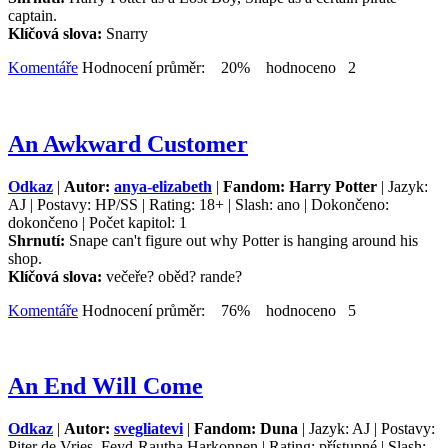
captain.
Klíčová slova:
Snarry
Komentáře
Hodnocení průměr: 20% hodnoceno 2
An Awkward Customer
Odkaz
|
Autor:
anya-elizabeth
|
Fandom: Harry Potter
| Jazyk:
AJ | Postavy: HP/SS | Rating: 18+ | Slash: ano | Dokončeno:
dokončeno | Počet kapitol: 1
Shrnutí:
Snape can't figure out why Potter is hanging around his
shop.
Klíčová slova:
večeře? oběd? rande?
Komentáře
Hodnocení průměr: 76% hodnoceno 5
An End Will Come
Odkaz
|
Autor:
svegliatevi
|
Fandom: Duna
| Jazyk: AJ | Postavy:
Piter de Vries, Feyd-Rautha Harkonnen | Rating: přístupné | Slash: