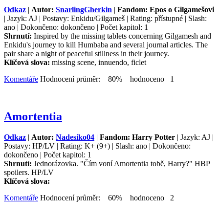
Odkaz
|
Autor:
SnarlingGherkin
|
Fandom: Epos o Gilgamešovi
| Jazyk: AJ | Postavy: Enkidu/Gilgameš | Rating: přístupné | Slash:
ano | Dokončeno: dokončeno | Počet kapitol: 1
Shrnutí:
Inspired by the missing tablets concerning Gilgamesh and
Enkidu's journey to kill Humbaba and several journal articles. The
pair share a night of peaceful stillness in their journey.
Klíčová slova:
missing scene, innuendo, ficlet
Komentáře
Hodnocení průměr: 80% hodnoceno 1
Amortentia
Odkaz
|
Autor:
Nadesiko04
|
Fandom: Harry Potter
| Jazyk: AJ |
Postavy: HP/LV | Rating: K+ (9+) | Slash: ano | Dokončeno:
dokončeno | Počet kapitol: 1
Shrnutí:
Jednorázovka. "Čím voní Amortentia tobě, Harry?" HBP
spoilers. HP/LV
Klíčová slova:
Komentáře
Hodnocení průměr: 60% hodnoceno 2