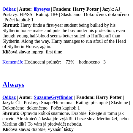
Odkaz
|
Autor:
lilyseyes
|
Fandom: Harry Potter
| Jazyk: AJ |
Postavy: HP/SS | Rating: 18+ | Slash: ano | Dokončeno: dokončeno
| Počet kapitol: 1
Shrnutí:
Harry finds a first-year student being bullied by his
Slytherin house mates and puts the boy under his protection, even
though young half-blood seems better suited to Hufflepuff than
Slytherin. Along the way, Harry manages to run afoul of the Head
of Slytherin House, again.
Klíčová slova:
mpreg, first time
Komentáře
Hodnocení průměr: 73% hodnoceno 3
Always
Odkaz
|
Autor:
SuzanneGryffindor
|
Fandom: Harry Potter
|
Jazyk: ČJ | Postavy: Snape/Hermiona | Rating: přístupné | Slash: ne |
Dokončeno: dokončeno | Počet kapitol: 1
Shrnutí:
Opravdu krátká snamione. Drabble. Řikejte si tomu jak
chcete. Ale skutečná láska jde vyjádřit i beze slov. Merlinužel, nebo
Merlinu dík? To vám já předvádět nebudu.
Klíčová slova:
drabble, vyznání lásky