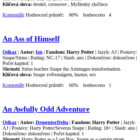
Klíčová slova:
destiel, crossover , Myšlenky zločince
Komentáře
Hodnocení průměr: 80% hodnoceno 4
An Ass of Himself
Odkaz
|
Autor:
Isis
|
Fandom: Harry Potter
| Jazyk: AJ | Postavy:
Snape/Sirius | Rating: NC-17 | Slash: ano | Dokončeno: dokončeno |
Počet kapitol: 1
Shrnutí:
Sirius teaches Snape the Animagus transformation.
Klíčová slova:
Snape zvěromágem, humor, sex
Komentáře
Hodnocení průměr: 60% hodnoceno 1
An Awfully Odd Adventure
Odkaz
|
Autor:
DementorDelta
|
Fandom: Harry Potter
| Jazyk:
AJ | Postavy: Harry Potter/Severus Snape | Rating: 18+ | Slash: ano |
Dokončeno: dokončeno | Počet kapitol: 1
Shrnutí:
Harry Potter as a Lost Boy, Snape as a certain pirate