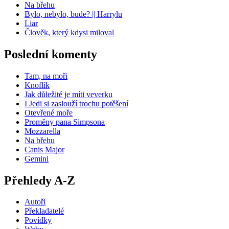
Na břehu
Bylo, nebylo, bude? || Harrylu
Liar
Člověk, který kdysi miloval
Poslední komenty
Tam, na moři
Knoflík
Jak důležité je míti veverku
I Jedi si zaslouží trochu potěšení
Otevřené moře
Proměny pana Simpsona
Mozzarella
Na břehu
Canis Major
Gemini
Přehledy A-Z
Autoři
Překladatelé
Povídky