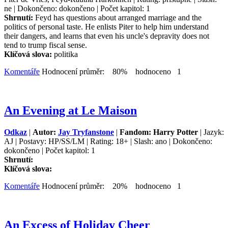
ne | Dokončeno: dokončeno | Počet kapitol: 1
Shrnutí:
Feyd has questions about arranged marriage and the
politics of personal taste. He enlists Piter to help him understand
their dangers, and learns that even his uncle's depravity does not
tend to trump fiscal sense.
Klíčová slova:
politika
Komentáře
Hodnocení průměr: 80% hodnoceno 1
An Evening at Le Maison
Odkaz
|
Autor:
Jay Tryfanstone
|
Fandom: Harry Potter
| Jazyk:
AJ | Postavy: HP/SS/LM | Rating: 18+ | Slash: ano | Dokončeno:
dokončeno | Počet kapitol: 1
Shrnutí:
Klíčová slova:
Komentáře
Hodnocení průměr: 20% hodnoceno 1
An Excess of Holiday Cheer