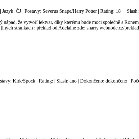
| Jazyk: ČJ | Postavy: Severus Snape/Harry Potter | Rating: 18+ | Slas
lý nápad, že vytvoří lektvar, díky kterému bude moci společně s Ronem 
jiných stránkách : překlad od Adelaine zde: snarry.webnode.cz/preklad
ostavy: Kirk/Spock | Rating: | Slash: ano | Dokončeno: dokončeno | Poče