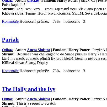
Odkaz
|
Autor:
blackie
|
Fandom: Harry Potter
| Jazyk: ČJ | Post
Počet kapitol: 5
Shrnutí:
Zabil svou krev… zradil Tajemství rodu, však jako jeden ze
Klíčová slova:
Temné, Horor, Psychologické, SS/LM, Severus/Luciu
Komentáře
Hodnocení průměr: 73% hodnoceno 3
Pariah
Odkaz
|
Autor:
Aucta Sinistra
|
Fandom: Harry Potter
| Jazyk: AJ
Shrnutí:
Because I was challenged to do Snape pursues Harry. / Harry
který mu měsíc co měsíc přináší lék proti kletbě, která na něj byla s
Klíčová slova:
Snarry, Dopisy
Komentáře
Hodnocení průměr: 73% hodnoceno 3
The Holly and the Ivy
Odkaz
|
Autor:
Aucta Sinistra
|
Fandom: Harry Potter
| Jazyk: AJ
Shrnutí:
This is a sequel to Scratch.