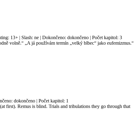
ing: 13+ | Slash: ne | Dokončeno: dokončeno | Počet kapitol: 3
 hodně volně.“ „A já používám termín „velký blbec“ jako eufemizmus.“
nčeno: dokončeno | Počet kapitol: 1
 first). Remus is blind. Trials and tribulations they go through that