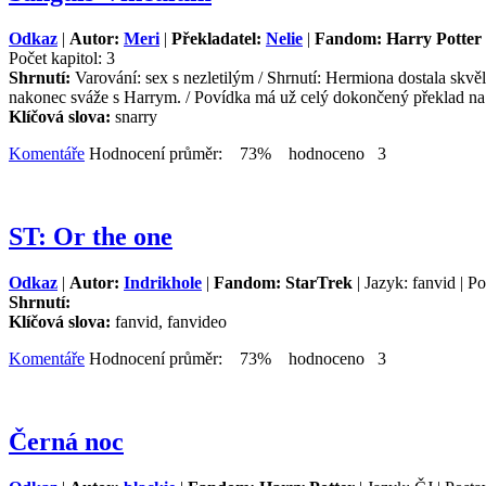
Odkaz
|
Autor:
Meri
|
Překladatel:
Nelie
|
Fandom: Harry Potter
Počet kapitol: 3
Shrnutí:
Varování: sex s nezletilým / Shrnutí: Hermiona dostala skvě
nakonec sváže s Harrym. / Povídka má už celý dokončený překlad na 
Klíčová slova:
snarry
Komentáře
Hodnocení průměr: 73% hodnoceno 3
ST: Or the one
Odkaz
|
Autor:
Indrikhole
|
Fandom: StarTrek
| Jazyk: fanvid | P
Shrnutí:
Klíčová slova:
fanvid, fanvideo
Komentáře
Hodnocení průměr: 73% hodnoceno 3
Černá noc