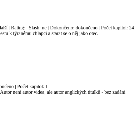
alší | Rating: | Slash: ne | Dokončeno: dokončeno | Počet kapitol: 24
stu k týranému chlapci a starat se o něj jako otec.
ončeno | Počet kapitol: 1
utor není autor videa, ale autor anglických titulků - bez zadání