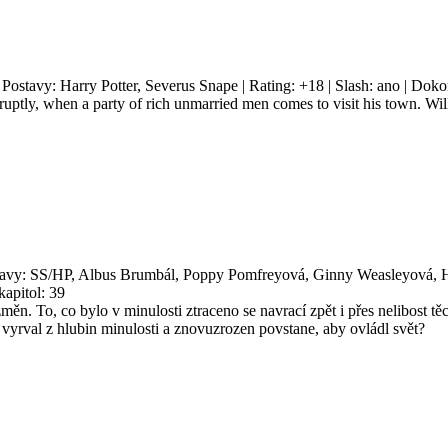
| Postavy: Harry Potter, Severus Snape | Rating: +18 | Slash: ano | Dok
ruptly, when a party of rich unmarried men comes to visit his town. Wil
stavy: SS/HP, Albus Brumbál, Poppy Pomfreyová, Ginny Weasleyová, He
apitol: 39
n. To, co bylo v minulosti ztraceno se navrací zpět i přes nelibost těc
vyrval z hlubin minulosti a znovuzrozen povstane, aby ovládl svět?