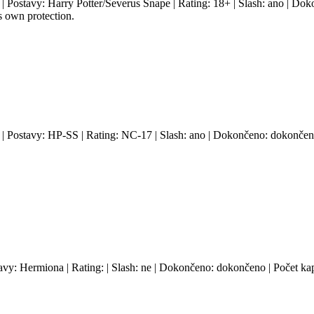
 | Postavy: Harry Potter/Severus Snape | Rating: 18+ | Slash: ano | Do
s own protection.
 | Postavy: HP-SS | Rating: NC-17 | Slash: ano | Dokončeno: dokončeno
tavy: Hermiona | Rating: | Slash: ne | Dokončeno: dokončeno | Počet kap