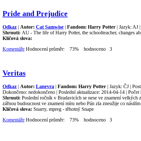
Pride and Prejudice
Odkaz
|
Autor:
Cat Samwise
|
Fandom: Harry Potter
| Jazyk: AJ 
Shrnutí:
AU - The life of Harry Potter, the schoolteacher, changes ab
Klíčová slova:
Komentáře
Hodnocení průměr: 73% hodnoceno 3
Veritas
Odkaz
|
Autor:
Lanevra
|
Fandom: Harry Potter
| Jazyk: ČJ | Po
Dokončeno: nedokončeno | Poslední aktualizace: 2014-04-14 | Počet k
Shrnutí:
Poslední ročník v Bradavicích se nese ve znamení velkých změ
zářnou budoucnost ve znamení míru nebo Pán zla zneužije co násilím 
Klíčová slova:
Snarry, mpreg - těhotný Snape
Komentáře
Hodnocení průměr: 73% hodnoceno 3