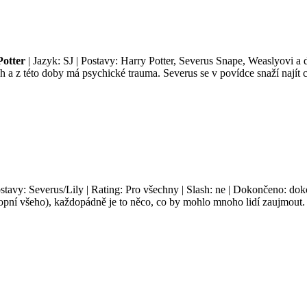
otter
| Jazyk: SJ | Postavy: Harry Potter, Severus Snape, Weaslyovi a d
 a z této doby má psychické trauma. Severus se v povídce snaží najít ce
ostavy: Severus/Lily | Rating: Pro všechny | Slash: ne | Dokončeno: dok
opní všeho), každopádně je to něco, co by mohlo mnoho lidí zaujmout. A