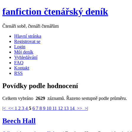
fanfiction čtenářský deník
Čtenáři sobě, čtenáři čtenářům
Hlavní stránka
Registrovat se
Login
Můj deník
Vyhledávání
FAQ
Kontakt
RSS
Povídky podle hodnocení
Celkem vybráno
2629
záznamů. Řazeno sestupně podle průměru.
|<
<<
1
2
3
4
5
6
7
8
9
10
11
12
13
14
>>
>|
Beech Hall