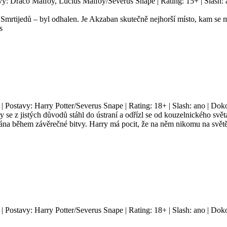
avy: Draco Malfoy, Lucius Malfoy/Severus Snape | Rating: 15+ | Slash:
 Smrtijedů – byl odhalen. Je Akzaban skutečně nejhorší místo, kam se m
s
 | Postavy: Harry Potter/Severus Snape | Rating: 18+ | Slash: ano | Do
 se z jistých důvodů stáhl do ústraní a odřízl se od kouzelnického svě
eslána během závěrečné bitvy. Harry má pocit, že na něm nikomu na světě
 | Postavy: Harry Potter/Severus Snape | Rating: 18+ | Slash: ano | Do