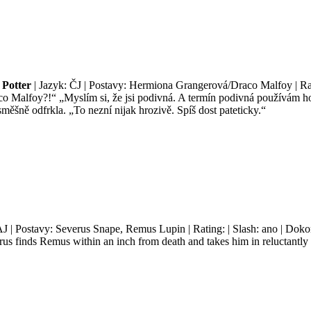
Potter
| Jazyk: ČJ | Postavy: Hermiona Grangerová/Draco Malfoy | Rat
ý, co Malfoy?!“ „Myslím si, že jsi podivná. A termín podivná používám
měšně odfrkla. „To nezní nijak hrozivě. Spíš dost pateticky.“
AJ | Postavy: Severus Snape, Remus Lupin | Rating: | Slash: ano | Doko
s finds Remus within an inch from death and takes him in reluctantly (at