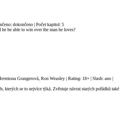
ončeno: dokončeno | Počet kapitol: 5
l he be able to win over the man he loves?
rmiona Grangerová, Ron Weasley | Rating: 18+ | Slash: ano |
h, kterých se to nejvíce týká. Zvěstuje návrat starých pořádků také