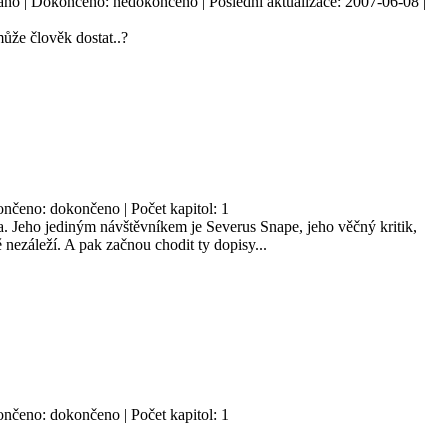
 ano | Dokončeno: nedokončeno | Poslední aktualizace: 2007-06-08 |
ůže člověk dostat..?
končeno: dokončeno | Počet kapitol: 1
ta. Jeho jediným návštěvníkem je Severus Snape, jeho věčný kritik,
 nezáleží. A pak začnou chodit ty dopisy...
končeno: dokončeno | Počet kapitol: 1