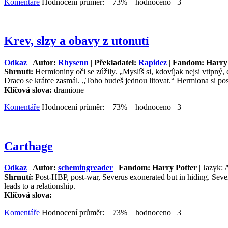
Komentáře
Hodnocení průměr: 73% hodnoceno 3
Krev, slzy a obavy z utonutí
Odkaz
|
Autor:
Rhysenn
|
Překladatel:
Rapidez
|
Fandom: Harry 
Shrnutí:
Hermioniny oči se zúžily. „Myslíš si, kdovíjak nejsi vtipn
Draco se krátce zasmál. „Toho budeš jednou litovat.“ Hermiona si pos
Klíčová slova:
dramione
Komentáře
Hodnocení průměr: 73% hodnoceno 3
Carthage
Odkaz
|
Autor:
schemingreader
|
Fandom: Harry Potter
| Jazyk: 
Shrnutí:
Post-HBP, post-war, Severus exonerated but in hiding. Severu
leads to a relationship.
Klíčová slova:
Komentáře
Hodnocení průměr: 73% hodnoceno 3