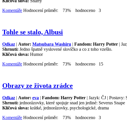
Klíčová slova:
Snarry
Komentáře
Hodnocení průměr: 73% hodnoceno 3
Tohle se stalo, Albusi
Odkaz
|
Autor:
Matsubara Washiru
|
Fandom: Harry Potter
| Jaz
Shrnutí:
Jedno špatně vyslovené slovíčko a co z toho vzešlo.
Klíčová slova:
Humor
Komentáře
Hodnocení průměr: 73% hodnoceno 15
Obrazy ze života zrádce
Odkaz
|
Autor:
eva
|
Fandom: Harry Potter
| Jazyk: ČJ | Postavy: 
Shrnutí:
jednorázovky, které spojuje snad jen jediné: Severus Snape
Klíčová slova:
krátké, jednorázovky, psychologické, drama
Komentáře
Hodnocení průměr: 73% hodnoceno 3