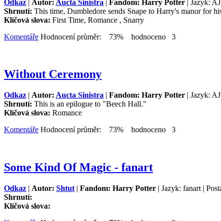
Odkaz
|
Autor:
Aucta Sinistra
|
Fandom: Harry Potter
| Jazyk: AJ
Shrnutí:
This time, Dumbledore sends Snape to Harry's manor for hi
Klíčová slova:
First Time, Romance , Snarry
Komentáře
Hodnocení průměr: 73% hodnoceno 3
Without Ceremony
Odkaz
|
Autor:
Aucta Sinistra
|
Fandom: Harry Potter
| Jazyk: AJ
Shrnutí:
This is an epilogue to "Beech Hall."
Klíčová slova:
Romance
Komentáře
Hodnocení průměr: 73% hodnoceno 3
Some Kind Of Magic - fanart
Odkaz
|
Autor:
Shtut
|
Fandom: Harry Potter
| Jazyk: fanart | Pos
Shrnutí:
Klíčová slova: