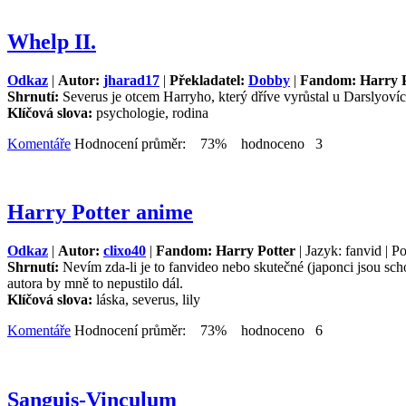
Whelp II.
Odkaz
|
Autor:
jharad17
|
Překladatel:
Dobby
|
Fandom: Harry P
Shrnutí:
Severus je otcem Harryho, který dříve vyrůstal u Darslyovích
Klíčová slova:
psychologie, rodina
Komentáře
Hodnocení průměr: 73% hodnoceno 3
Harry Potter anime
Odkaz
|
Autor:
clixo40
|
Fandom: Harry Potter
| Jazyk: fanvid | P
Shrnutí:
Nevím zda-li je to fanvideo nebo skutečné (japonci jsou sch
autora by mně to nepustilo dál.
Klíčová slova:
láska, severus, lily
Komentáře
Hodnocení průměr: 73% hodnoceno 6
Sanguis-Vinculum