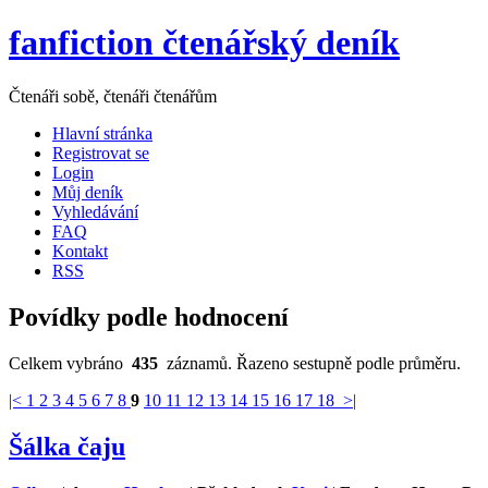
fanfiction čtenářský deník
Čtenáři sobě, čtenáři čtenářům
Hlavní stránka
Registrovat se
Login
Můj deník
Vyhledávání
FAQ
Kontakt
RSS
Povídky podle hodnocení
Celkem vybráno
435
záznamů. Řazeno sestupně podle průměru.
|<
1
2
3
4
5
6
7
8
9
10
11
12
13
14
15
16
17
18
>|
Šálka čaju