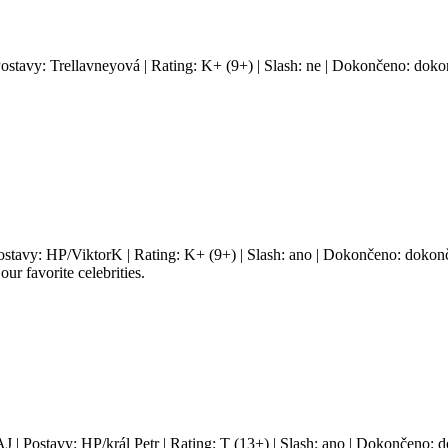
Postavy: Trellavneyová | Rating: K+ (9+) | Slash: ne | Dokončeno: dokon
Postavy: HP/ViktorK | Rating: K+ (9+) | Slash: ano | Dokončeno: dokonč
ur favorite celebrities.
AJ | Postavy: HP/král Petr | Rating: T (13+) | Slash: ano | Dokončeno: d