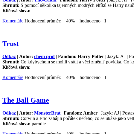
Shrnutí:
S pomocí několika tajemných modrých elfíků se Harry naučí
Klíčová slova:
Komentáře
Hodnocení průměr: 40% hodnoceno 1
Trust
Odkaz
|
Autor:
chem prof
|
Fandom: Harry Potter
| Jazyk: AJ | P
Shrnutí:
Co kdybychom se mohli vrátit a věci změnit' povídka. Co kd
Klíčová slova:
Komentáře
Hodnocení průměr: 40% hodnoceno 1
The Ball Game
Odkaz
|
Autor:
MonsterBrat
|
Fandom: Amber
| Jazyk: AJ | Posta
Shrnutí:
Corwin a Eric zahájili počátek něčeho, co se ukáže jako vel
Klíčová slova:
parodie
Komentáře
Hodnocení průměr: 40% hodnoceno 1