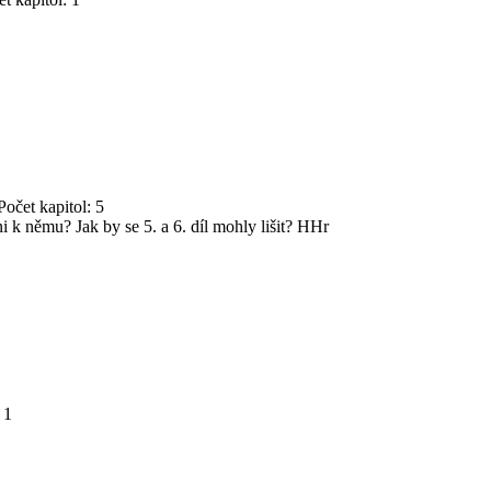
očet kapitol: 5
 k němu? Jak by se 5. a 6. díl mohly lišit? HHr
 1