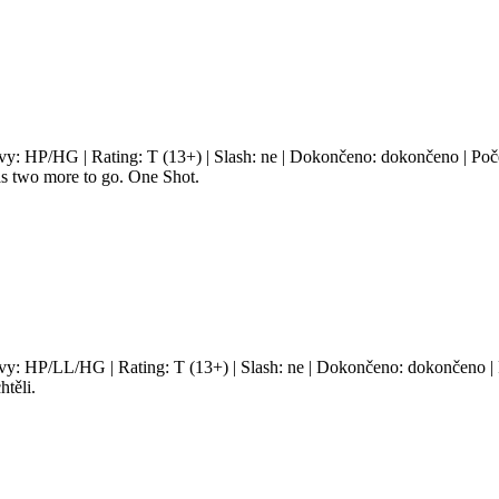
avy: HP/HG | Rating: T (13+) | Slash: ne | Dokončeno: dokončeno | Poče
as two more to go. One Shot.
avy: HP/LL/HG | Rating: T (13+) | Slash: ne | Dokončeno: dokončeno | 
těli.