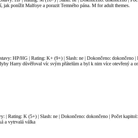
, jak ponížit Malfoye a porazit Temného pána. M for adult themes.
ostavy: HP/HG | Rating: K+ (9+) | Slash: ne | Dokončeno: dokončeno | P
yby Harry důvěřoval víc svým přátelům a byl k nim více otevřený a oni
vy: | Rating: K (5+) | Slash: ne | Dokončeno: dokončeno | Počet kapitol:
ká a vytrvalá válka