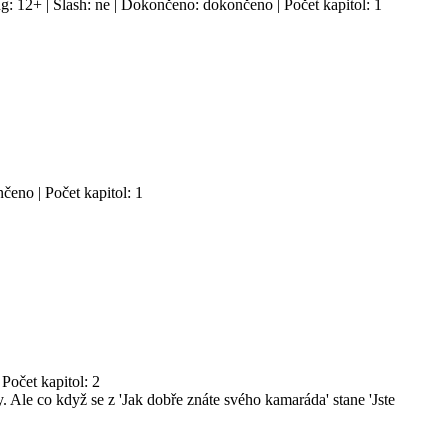
g: 12+ | Slash: ne | Dokončeno: dokončeno | Počet kapitol: 1
čeno | Počet kapitol: 1
Počet kapitol: 2
. Ale co když se z 'Jak dobře znáte svého kamaráda' stane 'Jste