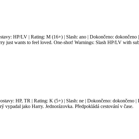
ostavy: HP/LV | Rating: M (16+) | Slash: ano | Dokončeno: dokončeno | 
rry just wants to feel loved. One-shot! Warnings: Slash HP/LV with sub
Postavy: HP, TR | Rating: K (5+) | Slash: ne | Dokončeno: dokončeno | P
rý vypadal jako Harry. Jednorázovka. Předpokládá cestování v čase.