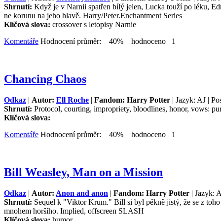
Shrnutí:
Když je v Narnii spatřen bílý jelen, Lucka touží po léku, 
ne korunu na jeho hlavě. Harry/Peter.Enchantment Series
Klíčová slova:
crossover s letopisy Narnie
Komentáře
Hodnocení průměr: 40% hodnoceno 1
Chancing Chaos
Odkaz
|
Autor:
Ell Roche
|
Fandom: Harry Potter
| Jazyk: AJ | Po
Shrnutí:
Protocol, courting, impropriety, bloodlines, honor, vows: pur
Klíčová slova:
Komentáře
Hodnocení průměr: 40% hodnoceno 1
Bill Weasley, Man on a Mission
Odkaz
|
Autor:
Anon and anon
|
Fandom: Harry Potter
| Jazyk: 
Shrnutí:
Sequel k "Viktor Krum." Bill si byl pěkně jistý, že se z to
mnohem horšího. Implied, offscreen SLASH
Klíčová slova:
humor