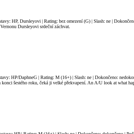
stavy: HP, Dursleyovi | Rating: bez omezení (G) | Slash: ne | Dokončen
 Vernonu Dursleyovi srdeční záchvat.
stavy: HP/DaphneG | Rating: M (16+) | Slash: ne | Dokončeno: nedokonč
onci šestého roku, čeká ji velké překvapení. An A/U look at what hap
Postavy: HP | Rating: M (16+) | Slash: ne | Dokončeno: dokončeno | Poče