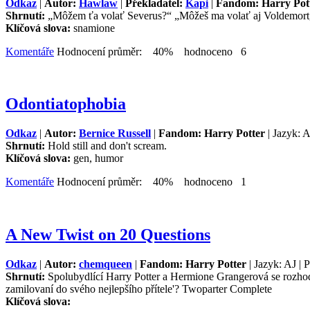
Odkaz
|
Autor:
Hawlaw
|
Překladatel:
Kapi
|
Fandom: Harry Pot
Shrnutí:
„Môžem ťa volať Severus?“ „Môžeš ma volať aj Voldemort, 
Klíčová slova:
snamione
Komentáře
Hodnocení průměr: 40% hodnoceno 6
Odontiatophobia
Odkaz
|
Autor:
Bernice Russell
|
Fandom: Harry Potter
| Jazyk: A
Shrnutí:
Hold still and don't scream.
Klíčová slova:
gen, humor
Komentáře
Hodnocení průměr: 40% hodnoceno 1
A New Twist on 20 Questions
Odkaz
|
Autor:
chemqueen
|
Fandom: Harry Potter
| Jazyk: AJ | 
Shrnutí:
Spolubydlící Harry Potter a Hermione Grangerová se rozhodno
zamilovaní do svého nejlepšího přítele'? Twoparter Complete
Klíčová slova: