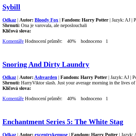
Sybill
Odkaz
|
Autor:
Bloody Fox
|
Fandom: Harry Potter
| Jazyk: AJ | 
Shrnutí:
Ona je varovala, ale neposlouchali
Klíčová slova:
Komentáře
Hodnocení průměr: 40% hodnoceno 1
Snoring And Dirty Laundry
Odkaz
|
Autor:
Ashvarden
|
Fandom: Harry Potter
| Jazyk: AJ | 
Shrnutí:
HarryViktor slash. Just your average morning in the lives of o
Klíčová slova:
Komentáře
Hodnocení průměr: 40% hodnoceno 1
Enchantment Series 5: The White Stag
Odkaz
|
Autor:
excentrykemuse
|
Fandom: Harry Potter
| Jazyk: 