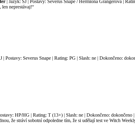
ter
| Jazyk: SJ | Postavy: Severus Snape / Hermiona Grangerová | Ratin
len neprestávaj!“
J | Postavy: Severus Snape | Rating: PG | Slash: ne | Dokončeno: dokon
Postavy: HP/HG | Rating: T (13+) | Slash: ne | Dokončeno: dokončeno | 
u, že stráví sobotní odpoledne tím, že si udělají test ve Witch Weekly