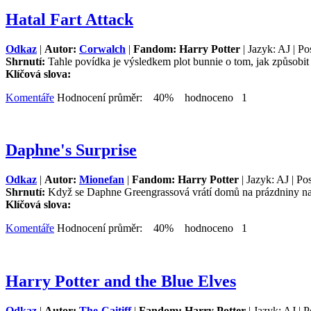
Hatal Fart Attack
Odkaz
|
Autor:
Corwalch
|
Fandom: Harry Potter
| Jazyk: AJ | Po
Shrnutí:
Tahle povídka je výsledkem plot bunnie o tom, jak způsobit
Klíčová slova:
Komentáře
Hodnocení průměr: 40% hodnoceno 1
Daphne's Surprise
Odkaz
|
Autor:
Mionefan
|
Fandom: Harry Potter
| Jazyk: AJ | Po
Shrnutí:
Když se Daphne Greengrassová vrátí domů na prázdniny na k
Klíčová slova:
Komentáře
Hodnocení průměr: 40% hodnoceno 1
Harry Potter and the Blue Elves
Odkaz
|
Autor:
The-Caitiff
|
Fandom: Harry Potter
| Jazyk: AJ | 