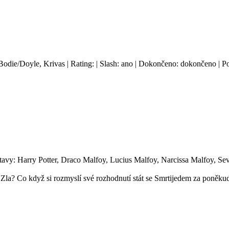
 Bodie/Doyle, Krivas | Rating: | Slash: ano | Dokončeno: dokončeno | Po
stavy: Harry Potter, Draco Malfoy, Lucius Malfoy, Narcissa Malfoy, Se
Zla? Co když si rozmyslí své rozhodnutí stát se Smrtijedem za poněku