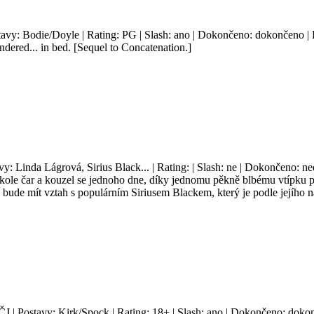
tavy: Bodie/Doyle | Rating: PG | Slash: ano | Dokončeno: dokončeno | P
ndered... in bed. [Sequel to Concatenation.]
avy: Linda Lágrová, Sirius Black... | Rating: | Slash: ne | Dokončeno: n
le čar a kouzel se jednoho dne, díky jednomu pěkně blbému vtípku pan
ude mít vztah s populárním Siriusem Blackem, který je podle jejího n
ČJ | Postavy: Kirk/Spock | Rating: 18+ | Slash: ano | Dokončeno: dokon