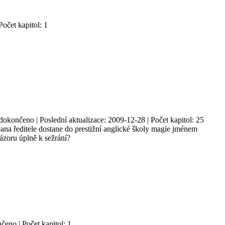
očet kapitol: 1
edokončeno | Poslední aktualizace: 2009-12-28 | Počet kapitol: 25
a ředitele dostane do prestižní anglické školy magie jménem
ázoru úplně k sežrání?
čeno | Počet kapitol: 1