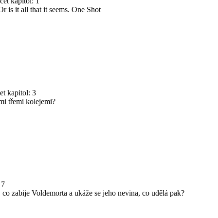
et kapitol: 1
 is it all that it seems. One Shot
t kapitol: 3
mi třemi kolejemi?
 7
, co zabije Voldemorta a ukáže se jeho nevina, co udělá pak?