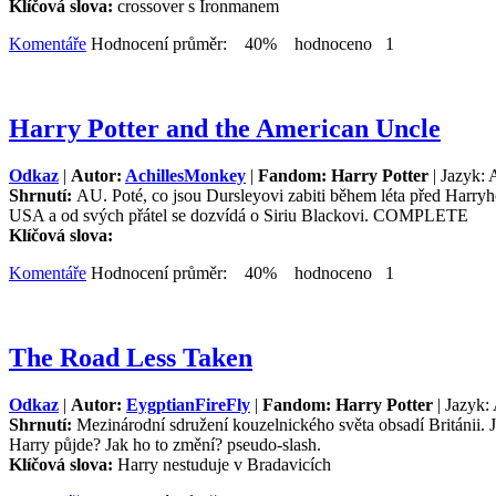
Klíčová slova:
crossover s Ironmanem
Komentáře
Hodnocení průměr: 40% hodnoceno 1
Harry Potter and the American Uncle
Odkaz
|
Autor:
AchillesMonkey
|
Fandom: Harry Potter
| Jazyk: 
Shrnutí:
AU. Poté, co jsou Dursleyovi zabiti během léta před Harryho
USA a od svých přátel se dozvídá o Siriu Blackovi. COMPLETE
Klíčová slova:
Komentáře
Hodnocení průměr: 40% hodnoceno 1
The Road Less Taken
Odkaz
|
Autor:
EygptianFireFly
|
Fandom: Harry Potter
| Jazyk:
Shrnutí:
Mezinárodní sdružení kouzelnického světa obsadí Británii. 
Harry půjde? Jak ho to změní? pseudo-slash.
Klíčová slova:
Harry nestuduje v Bradavicích