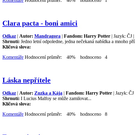
Komentáře
Hodnocení průměr: 40% hodnoceno 1
Clara pacta - boni amici
Odkaz
|
Autor:
Mandragora
|
Fandom: Harry Potter
| Jazyk: ČJ 
Shrnutí:
Jedno letní odpoledne, jedna nečekaná nabídka a mnoho příle
Klíčová slova:
Komentáře
Hodnocení průměr: 40% hodnoceno 4
Láska nepřítele
Odkaz
|
Autor:
Zuzka a Kája
|
Fandom: Harry Potter
| Jazyk: ČJ
Shrnutí:
I Lucius Malfoy se může zamilovat...
Klíčová slova:
Komentáře
Hodnocení průměr: 40% hodnoceno 8