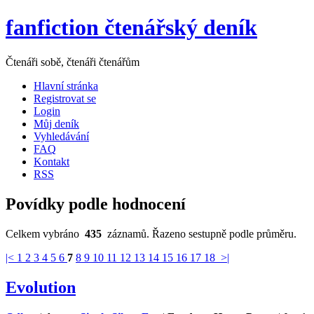
fanfiction čtenářský deník
Čtenáři sobě, čtenáři čtenářům
Hlavní stránka
Registrovat se
Login
Můj deník
Vyhledávání
FAQ
Kontakt
RSS
Povídky podle hodnocení
Celkem vybráno
435
záznamů. Řazeno sestupně podle průměru.
|<
1
2
3
4
5
6
7
8
9
10
11
12
13
14
15
16
17
18
>|
Evolution