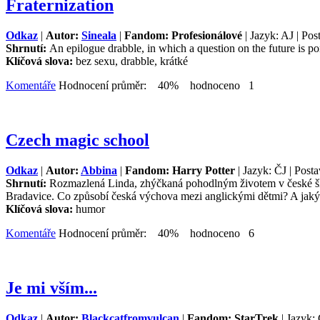
Fraternization
Odkaz
|
Autor:
Sineala
|
Fandom: Profesionálové
| Jazyk: AJ | Pos
Shrnutí:
An epilogue drabble, in which a question on the future is po
Klíčová slova:
bez sexu, drabble, krátké
Komentáře
Hodnocení průměr: 40% hodnoceno 1
Czech magic school
Odkaz
|
Autor:
Abbina
|
Fandom: Harry Potter
| Jazyk: ČJ | Post
Shrnutí:
Rozmazlená Linda, zhýčkaná pohodlným životem v české ško
Bradavice. Co způsobí česká výchova mezi anglickými dětmi? A jaký b
Klíčová slova:
humor
Komentáře
Hodnocení průměr: 40% hodnoceno 6
Je mi vším...
Odkaz
|
Autor:
Blackcatfromvulcan
|
Fandom: StarTrek
| Jazyk: 