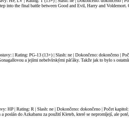
tavy: HP, LV | Rating: T (13+) | Slash: ne | Dokončeno: dokončeno | Poč
Step into the final battle between Good and Evil, Harry and Voldemort. Or
ostavy: | Rating: PG-13 (13+) | Slash: ne | Dokončeno: dokončeno | Poče
Gonagallovou a jejími nebelvírskými páťáky. Takže jak to bylo s ostatní
avy: HP | Rating: R | Slash: ne | Dokončeno: dokončeno | Počet kapitol:
a poslán do Azkabanu za použití Kleteb, které se nepromíjejí, ale poté