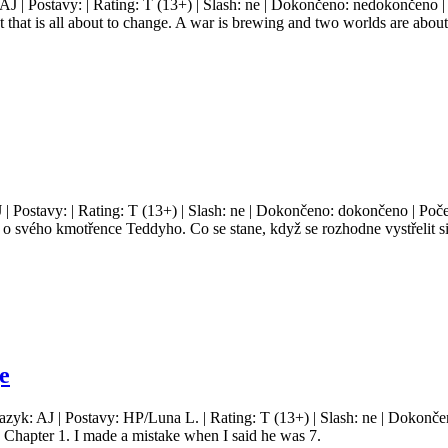
 AJ | Postavy: | Rating: T (13+) | Slash: ne | Dokončeno: nedokončeno | 
 that is all about to change. A war is brewing and two worlds are abou
 | Postavy: | Rating: T (13+) | Slash: ne | Dokončeno: dokončeno | Poče
o svého kmotřence Teddyho. Co se stane, když se rozhodne vystřelit si z
e
Jazyk: AJ | Postavy: HP/Luna L. | Rating: T (13+) | Slash: ne | Dokonče
 Chapter 1. I made a mistake when I said he was 7.