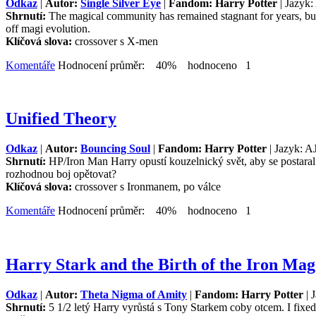
Odkaz
|
Autor:
Single Silver Eye
|
Fandom: Harry Potter
| Jazyk:
Shrnutí:
The magical community has remained stagnant for years, but
off magi evolution.
Klíčová slova:
crossover s X-men
Komentáře
Hodnocení průměr: 40% hodnoceno 1
Unified Theory
Odkaz
|
Autor:
Bouncing Soul
|
Fandom: Harry Potter
| Jazyk: AJ
Shrnutí:
HP/Iron Man Harry opustí kouzelnický svět, aby se postaral 
rozhodnou boj opětovat?
Klíčová slova:
crossover s Ironmanem, po válce
Komentáře
Hodnocení průměr: 40% hodnoceno 1
Harry Stark and the Birth of the Iron Mag
Odkaz
|
Autor:
Theta Nigma of Amity
|
Fandom: Harry Potter
| 
Shrnutí:
5 1/2 letý Harry vyrůstá s Tony Starkem coby otcem. I fixed