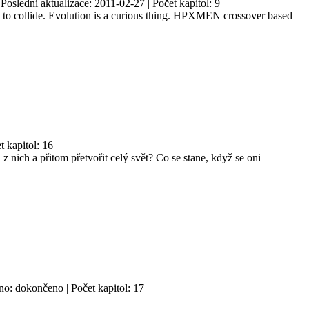
Poslední aktualizace: 2011-02-27 | Počet kapitol: 9
t to collide. Evolution is a curious thing. HPXMEN crossover based
t kapitol: 16
 nich a přitom přetvořit celý svět? Co se stane, když se oni
no: dokončeno | Počet kapitol: 17