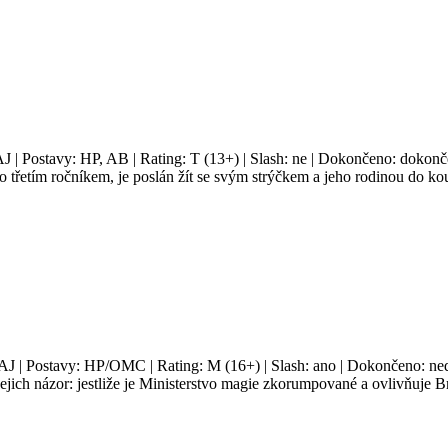
AJ | Postavy: HP, AB | Rating: T (13+) | Slash: ne | Dokončeno: dokonče
 třetím ročníkem, je poslán žít se svým strýčkem a jeho rodinou do ko
 AJ | Postavy: HP/OMC | Rating: M (16+) | Slash: ano | Dokončeno: ned
Jejich názor: jestliže je Ministerstvo magie zkorumpované a ovlivňuje 