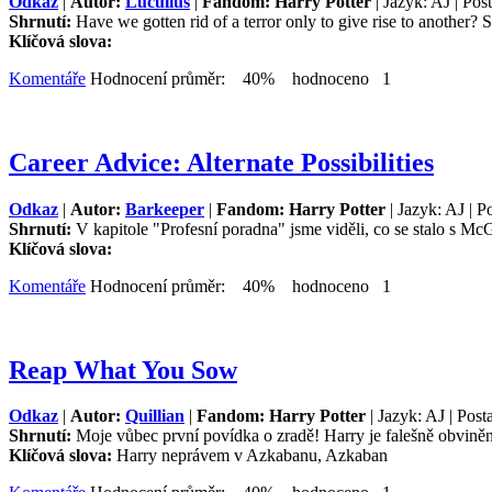
Odkaz
|
Autor:
Lucullus
|
Fandom: Harry Potter
| Jazyk: AJ | Pos
Shrnutí:
Have we gotten rid of a terror only to give rise to another? 
Klíčová slova:
Komentáře
Hodnocení průměr: 40% hodnoceno 1
Career Advice: Alternate Possibilities
Odkaz
|
Autor:
Barkeeper
|
Fandom: Harry Potter
| Jazyk: AJ | P
Shrnutí:
V kapitole "Profesní poradna" jsme viděli, co se stalo s Mc
Klíčová slova:
Komentáře
Hodnocení průměr: 40% hodnoceno 1
Reap What You Sow
Odkaz
|
Autor:
Quillian
|
Fandom: Harry Potter
| Jazyk: AJ | Post
Shrnutí:
Moje vůbec první povídka o zradě! Harry je falešně obviněn 
Klíčová slova:
Harry neprávem v Azkabanu, Azkaban