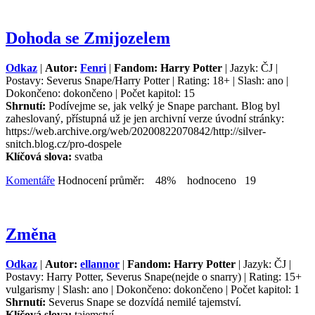
Dohoda se Zmijozelem
Odkaz
|
Autor:
Fenri
|
Fandom: Harry Potter
| Jazyk: ČJ |
Postavy: Severus Snape/Harry Potter | Rating: 18+ | Slash: ano |
Dokončeno: dokončeno | Počet kapitol: 15
Shrnutí:
Podívejme se, jak velký je Snape parchant. Blog byl
zaheslovaný, přístupná už je jen archivní verze úvodní stránky:
https://web.archive.org/web/20200822070842/http://silver-
snitch.blog.cz/pro-dospele
Klíčová slova:
svatba
Komentáře
Hodnocení průměr: 48% hodnoceno 19
Změna
Odkaz
|
Autor:
ellannor
|
Fandom: Harry Potter
| Jazyk: ČJ |
Postavy: Harry Potter, Severus Snape(nejde o snarry) | Rating: 15+
vulgarismy | Slash: ano | Dokončeno: dokončeno | Počet kapitol: 1
Shrnutí:
Severus Snape se dozvídá nemilé tajemství.
Klíčová slova:
tajemství