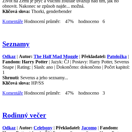
Život na Zemi je pryč a všichni zoufale uvažují nad tím, jak ho
obnovit. Nakonec se způsob najde... možná.
Klíčová slova:
Thorki, genderbender
Komentáře
Hodnocení průměr: 47% hodnoceno 6
Seznamy
Odkaz
|
Autor:
The Half Mad Muggle
|
Překladatel:
Patoložka
|
Fandom: Harry Potter
| Jazyk: ČJ | Postavy: Harry Potter, Severus
Snape | Rating: | Slash: ano | Dokončeno: dokončeno | Počet kapitol:
1
Shrnutí:
Severus a jeho seznamy...
Klíčová slova:
HP/SS
Komentáře
Hodnocení průměr: 47% hodnoceno 3
Rodinný večer
Odkaz
|
Autor:
Celebony
|
Překladatel:
Jacomo
|
Fandom: