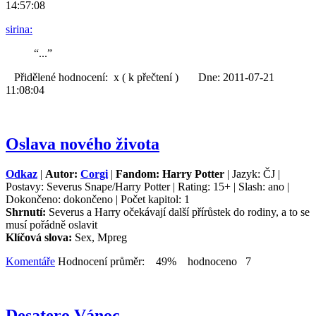
14:57:08
sirina:
“...”
Přidělené hodnocení: x ( k přečtení ) Dne: 2011-07-21
11:08:04
Oslava nového života
Odkaz
|
Autor:
Corgi
|
Fandom: Harry Potter
| Jazyk: ČJ |
Postavy: Severus Snape/Harry Potter | Rating: 15+ | Slash: ano |
Dokončeno: dokončeno | Počet kapitol: 1
Shrnutí:
Severus a Harry očekávají další přírůstek do rodiny, a to se
musí pořádně oslavit
Klíčová slova:
Sex, Mpreg
Komentáře
Hodnocení průměr: 49% hodnoceno 7
Desatero Vánoc