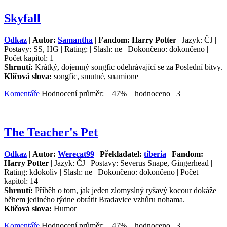
Skyfall
Odkaz
|
Autor:
Samantha
|
Fandom: Harry Potter
| Jazyk: ČJ |
Postavy: SS, HG | Rating: | Slash: ne | Dokončeno: dokončeno |
Počet kapitol: 1
Shrnutí:
Krátký, dojemný songfic odehrávající se za Poslední bitvy.
Klíčová slova:
songfic, smutné, snamione
Komentáře
Hodnocení průměr: 47% hodnoceno 3
The Teacher's Pet
Odkaz
|
Autor:
Werecat99
|
Překladatel:
tiberia
|
Fandom:
Harry Potter
| Jazyk: ČJ | Postavy: Severus Snape, Gingerhead |
Rating: kdokoliv | Slash: ne | Dokončeno: dokončeno | Počet
kapitol: 14
Shrnutí:
Příběh o tom, jak jeden zlomyslný ryšavý kocour dokáže
během jediného týdne obrátit Bradavice vzhůru nohama.
Klíčová slova:
Humor
Komentáře
Hodnocení průměr: 47% hodnoceno 3