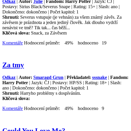
Odkaz
|
Autor:
Julie
|
Fandom: Harry Potter
| Jazyk: ČJ |
Postavy: Sirius Black/Severus Snape | Rating: 15+ | Slash: ano |
Dokončeno: dokončeno | Počet kapitol: 1
Shrnutí:
Severus vstupuje (je vehnán) za všem známý závěs. Za
závěsem je prázdnota a jeden jediný člověk. Jak dlouho vydrží
nenávist ve tmě? Tik tak... čas běží...
Klíčová slova:
Snack, za Závěsem
Komentáře
Hodnocení průměr: 49% hodnoceno 19
Za tmy
Odkaz
|
Autor:
Smaragd Grun
|
Překladatel:
sssnake
|
Fandom:
Harry Potter
| Jazyk: ČJ | Postavy: HP/SS | Rating: 18+ | Slash:
ano | Dokončeno: dokončeno | Počet kapitol: 1
Shrnutí:
Harryho problémy s dospíváním.
Klíčová slova:
Komentáře
Hodnocení průměr: 49% hodnoceno 9
Could You Love Me?