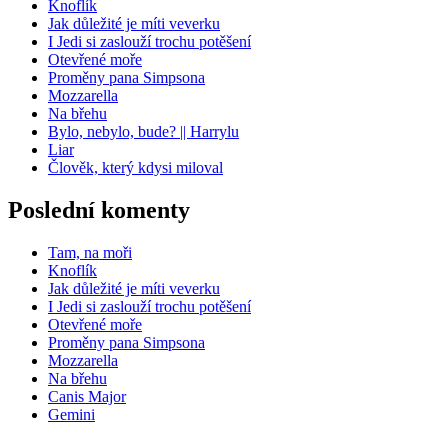
Knoflík
Jak důležité je míti veverku
I Jedi si zaslouží trochu potěšení
Otevřené moře
Proměny pana Simpsona
Mozzarella
Na břehu
Bylo, nebylo, bude? || Harrylu
Liar
Člověk, který kdysi miloval
Poslední komenty
Tam, na moři
Knoflík
Jak důležité je míti veverku
I Jedi si zaslouží trochu potěšení
Otevřené moře
Proměny pana Simpsona
Mozzarella
Na břehu
Canis Major
Gemini