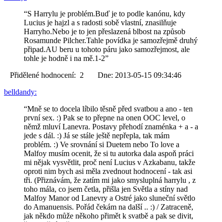
“S Harrylu je problém.Buď je to podle kanónu, kdy
Lucius je hajzl a s radosti sobě vlastní, znasilňuje
Harryho.Nebo je to jen přeslazená blbost na způsob
Rosamunde Pilcher.Tahle povídka je samozřejmě druhý
připad.AU beru u tohoto páru jako samozřejmost, ale
tohle je hodně i na mě.1-2”
Přidělené hodnocení: 2 Dne: 2013-05-15 09:34:46
belldandy:
“Mně se to docela líbilo těsně před svatbou a ano - ten
první sex. :) Pak se to přepne na onen OOC level, o
němž mluví Lanevra. Postavy přehodí znaménka + a - a
jede s dál. :) Já se stále ještě nepřepla, tak mám
problém. :) Ve srovnání si Duetem nebo To love a
Malfoy musím ocenit, že si tu autorka dala aspoň práci
mi nějak vysvětlit, proč není Lucius v Azkabanu, takže
oproti nim bych asi měla zvednout hodnocení - tak asi
tři. (Přiznávám, že zatím mi jako smysluplná harrylu , z
toho mála, co jsem četla, přišla jen Světla a stíny nad
Malfoy Manor od Lanevry a Ostré jako sluneční světlo
do Amanuensis. Pořád čekám na další .. :) / Zatraceně,
jak někdo může někoho přimět k svatbě a pak se divit,