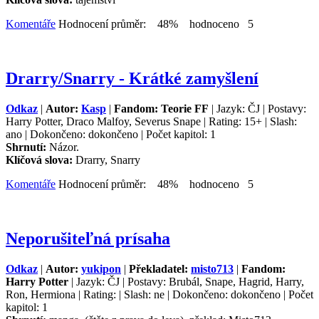
Komentáře
Hodnocení průměr: 48% hodnoceno 5
Drarry/Snarry - Krátké zamyšlení
Odkaz
|
Autor:
Kasp
|
Fandom: Teorie FF
| Jazyk: ČJ | Postavy:
Harry Potter, Draco Malfoy, Severus Snape | Rating: 15+ | Slash:
ano | Dokončeno: dokončeno | Počet kapitol: 1
Shrnutí:
Názor.
Klíčová slova:
Drarry, Snarry
Komentáře
Hodnocení průměr: 48% hodnoceno 5
Neporušiteľná prísaha
Odkaz
|
Autor:
yukipon
|
Překladatel:
misto713
|
Fandom:
Harry Potter
| Jazyk: ČJ | Postavy: Brubál, Snape, Hagrid, Harry,
Ron, Hermiona | Rating: | Slash: ne | Dokončeno: dokončeno | Počet
kapitol: 1