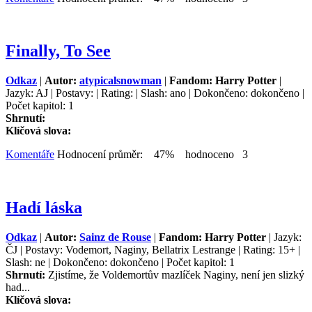
Finally, To See
Odkaz
|
Autor:
atypicalsnowman
|
Fandom: Harry Potter
|
Jazyk: AJ | Postavy: | Rating: | Slash: ano | Dokončeno: dokončeno |
Počet kapitol: 1
Shrnutí:
Klíčová slova:
Komentáře
Hodnocení průměr: 47% hodnoceno 3
Hadí láska
Odkaz
|
Autor:
Sainz de Rouse
|
Fandom: Harry Potter
| Jazyk:
ČJ | Postavy: Vodemort, Naginy, Bellatrix Lestrange | Rating: 15+ |
Slash: ne | Dokončeno: dokončeno | Počet kapitol: 1
Shrnutí:
Zjistíme, že Voldemortův mazlíček Naginy, není jen slizký
had...
Klíčová slova: