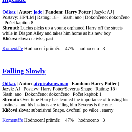
Odkaz
|
Autor:
jade
|
Fandom: Harry Potter
| Jazyk: AJ |
Postavy: HP/LM | Rating: 18+ | Slash: ano | Dokončeno: dokončeno
| Počet kapitol: 8
Shrnutí:
Lucius picks up a young orphaned Harry off the streets
while in Diagon Alley and takes him home as his new boy
Klíčová slova:
naivka, past
Komentáře
Hodnocení průměr: 47% hodnoceno 3
Falling Slowly
Odkaz
|
Autor:
atypicalsnowman
|
Fandom: Harry Potter
|
Jazyk: AJ | Postavy: Harry Potter/Severus Snape | Rating: 18+ |
Slash: ano | Dokončeno: dokončeno | Počet kapitol: 1
Shrnutí:
Over time Harry has learned the importance of trusting his
instincts, and his instincts are telling him Severus is the one.
Klíčová slova:
submisivní Snape, dvoření, po válce , snarry
Komentáře
Hodnocení průměr: 47% hodnoceno 3