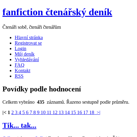
fanfiction čtenářský deník
Čtenáři sobě, čtenáři čtenářům
Hlavní stránka
Registrovat se
Login
Můj deník
Vyhledávání
FAQ
Kontakt
RSS
Povídky podle hodnocení
Celkem vybráno
435
záznamů. Řazeno sestupně podle průměru.
|<
1
2
3
4
5
6
7
8
9
10
11
12
13
14
15
16
17
18
>|
Tik... tak...