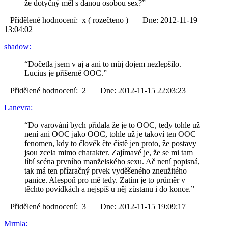
že dotyčný měl s danou osobou sex?”
Přidělené hodnocení: x ( rozečteno ) Dne: 2012-11-19
13:04:02
shadow:
“Dočetla jsem v aj a ani to můj dojem nezlepšilo.
Lucius je příšerně OOC.”
Přidělené hodnocení: 2 Dne: 2012-11-15 22:03:23
Lanevra:
“Do varování bych přidala že je to OOC, tedy tohle už
není ani OOC jako OOC, tohle už je takoví ten OOC
fenomen, kdy to člověk čte čistě jen proto, že postavy
jsou zcela mimo charakter. Zajímavé je, že se mi tam
líbí scéna prvního manželského sexu. Ač není popisná,
tak má ten přízračný prvek vyděšeného zneužitého
panice. Alespoň pro mě tedy. Zatím je to průměr v
těchto povídkách a nejspíš u něj zůstanu i do konce.”
Přidělené hodnocení: 3 Dne: 2012-11-15 19:09:17
Mrmla: