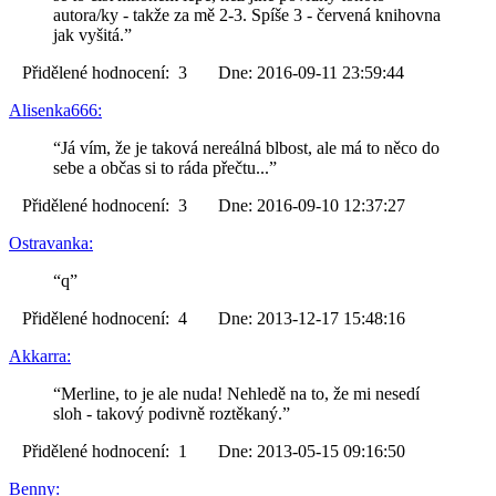
autora/ky - takže za mě 2-3. Spíše 3 - červená knihovna
jak vyšitá.”
Přidělené hodnocení: 3 Dne: 2016-09-11 23:59:44
Alisenka666:
“Já vím, že je taková nereálná blbost, ale má to něco do
sebe a občas si to ráda přečtu...”
Přidělené hodnocení: 3 Dne: 2016-09-10 12:37:27
Ostravanka:
“q”
Přidělené hodnocení: 4 Dne: 2013-12-17 15:48:16
Akkarra:
“Merline, to je ale nuda! Nehledě na to, že mi nesedí
sloh - takový podivně roztěkaný.”
Přidělené hodnocení: 1 Dne: 2013-05-15 09:16:50
Benny: