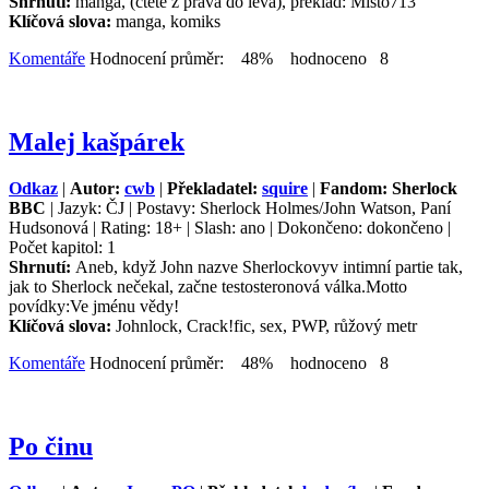
Shrnutí:
manga, (čtěte z prava do leva), překlad: Misto713
Klíčová slova:
manga, komiks
Komentáře
Hodnocení průměr: 48% hodnoceno 8
Malej kašpárek
Odkaz
|
Autor:
cwb
|
Překladatel:
squire
|
Fandom: Sherlock
BBC
| Jazyk: ČJ | Postavy: Sherlock Holmes/John Watson, Paní
Hudsonová | Rating: 18+ | Slash: ano | Dokončeno: dokončeno |
Počet kapitol: 1
Shrnutí:
Aneb, když John nazve Sherlockovyv intimní partie tak,
jak to Sherlock nečekal, začne testosteronová válka.Motto
povídky:Ve jménu vědy!
Klíčová slova:
Johnlock, Crack!fic, sex, PWP, růžový metr
Komentáře
Hodnocení průměr: 48% hodnoceno 8
Po činu