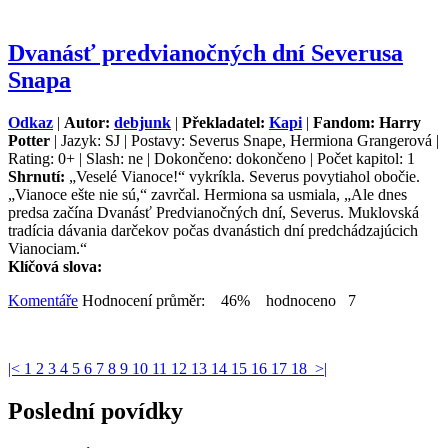
Dvanásť predvianočných dní Severusa
Snapa
Odkaz
|
Autor:
debjunk
|
Překladatel:
Kapi
|
Fandom: Harry
Potter
| Jazyk: SJ | Postavy: Severus Snape, Hermiona Grangerová |
Rating: 0+ | Slash: ne | Dokončeno: dokončeno | Počet kapitol: 1
Shrnutí:
„Veselé Vianoce!“ vykríkla. Severus povytiahol obočie.
„Vianoce ešte nie sú,“ zavrčal. Hermiona sa usmiala, „Ale dnes
predsa začína Dvanásť Predvianočných dní, Severus. Muklovská
tradícia dávania darčekov počas dvanástich dní predchádzajúcich
Vianociam.“
Klíčová slova:
Komentáře
Hodnocení průměr: 46% hodnoceno 7
|<
1
2
3
4
5
6
7
8
9
10
11
12
13
14
15
16
17
18
>|
Poslední povídky