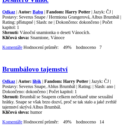
Odkaz
|
Autor:
Babu
|
Fandom: Harry Potter
| Jazyk: ČJ |
Postavy: Severus Snape / Hermiona Grangerová, Albus Brumbál |
Rating: přístupné | Slash: ne | Dokončeno: dokončeno | Počet
kapitol: 1
Shrnutí:
Vánoční snamionka o deseti Vánocích.
Klíčová slova:
Snamione, Vánoce
Komentáře
Hodnocení průměr: 49% hodnoceno 7
Brumbálovo tajemství
Odkaz
|
Autor:
libik
|
Fandom: Harry Potter
| Jazyk: ČJ |
Postavy: Severus Snape, Ablus Brumbál | Rating: | Slash: ano |
Dokončeno: dokončeno | Počet kapitol: 1
Shrnutí:
Brumbál se Snapem celkem nečekaně utne sexuální
hrátky. Snape se však brzo dozví, proč se tak stalo a jaké zvrhlé
tajemství skrývá Albus Brumbál.
Klíčová slova:
humor
Komentáře
Hodnocení průměr: 49% hodnoceno 14