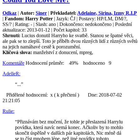
Odkaz
|
Autor:
Siner
|
Překladatel:
Adelaine, Sirina, Izmy R.I.P
|
Fandom: Harry Potter
| Jazyk: ČJ | Postavy: HP/LM, DM/?,
SS/? | Rating: - | Slash: ano | Dokončeno: nedokončeno | Poslední
aktualizace: 2013-01-12 | Počet kapitol: 33
Shrnutí:
Lucius donutil Harryho ke svatbě. Stanou se špatné věci,
ale pak se to zlepší. Toto je příběh dvou různých lidí z různých světů
na jejich namáhavé cestě k porozumění.
Klíčová slova:
manželství z donucení, mpreg,
Komentáře
Hodnocení průměr: 49% hodnoceno 9
AdelleR:
“...”
Přidělené hodnocení: x ( k přečtení ) Dne: 2018-07-02
21:21:05
Rulie:
“Přiznávám bez mučení, že tohle je přeslazená Harrylu
povídka, která navíc nemá konec. Ačkoliv by to mohlo
skončit úspěšně v dalších pár kapitolách, Nic méně dá
se to číst mnohem lépe, než jiné povídky tohoto