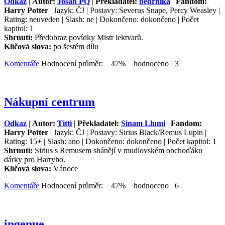
Odkaz
|
Autor:
Josan PQ
|
Překladatel:
bedrníka
|
Fandom:
Harry Potter
| Jazyk: ČJ | Postavy: Severus Snape, Percy Weasley |
Rating: neuveden | Slash: ne | Dokončeno: dokončeno | Počet
kapitol: 1
Shrnutí:
Předobraz povídky Mistr lektvarů.
Klíčová slova:
po šestém dílu
Komentáře
Hodnocení průměr: 47% hodnoceno 3
Nákupní centrum
Odkaz
|
Autor:
Titti
|
Překladatel:
Sinam Llumi
|
Fandom:
Harry Potter
| Jazyk: ČJ | Postavy: Sirius Black/Remus Lupin |
Rating: 15+ | Slash: ano | Dokončeno: dokončeno | Počet kapitol: 1
Shrnutí:
Sirius s Remusem shánějí v mudlovském obchoďáku
dárky pro Harryho.
Klíčová slova:
Vánoce
Komentáře
Hodnocení průměr: 47% hodnoceno 6
ingenue