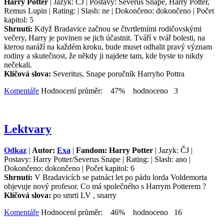
Harry Potter
| Jazyk: ČJ | Postavy: Severus Snape, Harry Potter,
Remus Lupin | Rating: | Slash: ne | Dokončeno: dokončeno | Počet
kapitol: 5
Shrnutí:
Když Bradavice začnou se čtvrtletními rodičovskými
večery, Harry je povinen se jich účastnit. Tváří v tvář bolesti, na
kterou naráží na každém kroku, bude muset odhalit pravý význam
rodiny a skutečnost, že někdy ji najdete tam, kde byste to nikdy
nečekali.
Klíčová slova:
Severitus, Snape poručník Harryho Pottra
Komentáře
Hodnocení průměr: 47% hodnoceno 3
Lektvary
Odkaz
|
Autor:
Exa
|
Fandom: Harry Potter
| Jazyk: ČJ |
Postavy: Harry Potter/Severus Snape | Rating: | Slash: ano |
Dokončeno: dokončeno | Počet kapitol: 6
Shrnutí:
V Bradavicích se patnáct let po pádu lorda Voldemorta
objevuje nový profesor. Co má společného s Harrym Potterem ?
Klíčová slova:
po smrti LV , snarry
Komentáře
Hodnocení průměr: 46% hodnoceno 16