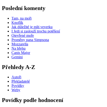
Poslední komenty
Tam, na moři
Knoflík
Jak důležité je míti veverku
I Jedi si zaslouží trochu potěšení
Otevřené moře
Proměny pana Simpsona
Mozzarella
Na břehu
Canis Major
Gemini
Přehledy A-Z
Autoři
Překladatelé
Povídky
Weby
Povídky podle hodnocení