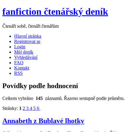
fanfiction čtenářský deník
Čtenáři sobě, čtenáři čtenářům
Hlavní stránka
Registrovat se
Login
Můj deník
Vyhledávání
FAQ
Kontakt
RSS
Povídky podle hodnocení
Celkem vybráno
145
záznamů. Řazeno sestupně podle průměru.
Stránky:
1
2
3
4
5
6
Annabeth z Bublavé lhotky