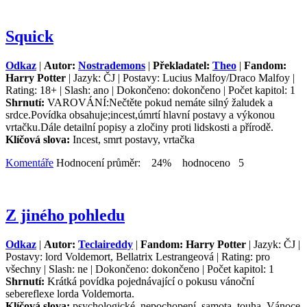
Squick
Odkaz
|
Autor:
Nostrademons
|
Překladatel:
Theo
|
Fandom:
Harry Potter
| Jazyk: ČJ | Postavy: Lucius Malfoy/Draco Malfoy |
Rating: 18+ | Slash: ano | Dokončeno: dokončeno | Počet kapitol: 1
Shrnutí:
VAROVÁNÍ:Nečtěte pokud nemáte silný žaludek a
srdce.Povídka obsahuje;incest,úmrtí hlavní postavy a výkonou
vrtačku.Dále detailní popisy a zločiny proti lidskosti a přírodě.
Klíčová slova:
Incest, smrt postavy, vrtačka
Komentáře
Hodnocení průměr: 24% hodnoceno 5
Z jiného pohledu
Odkaz
|
Autor:
Teclaireddy
|
Fandom: Harry Potter
| Jazyk: ČJ |
Postavy: lord Voldemort, Bellatrix Lestrangeová | Rating: pro
všechny | Slash: ne | Dokončeno: dokončeno | Počet kapitol: 1
Shrnutí:
Krátká povídka pojednávající o pokusu vánoční
sebereflexe lorda Voldemorta.
Klíčová slova:
psychologické, nepochopení, samota, touha, Vánoce