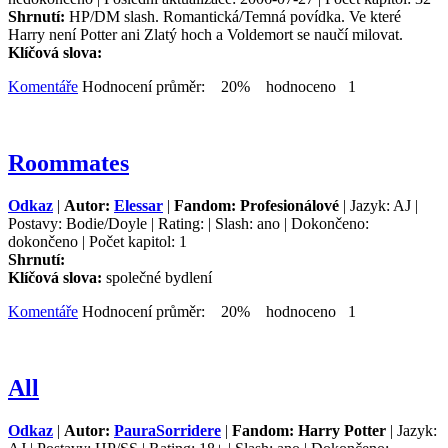
Shrnutí:
HP/DM slash. Romantická/Temná povídka. Ve které
Harry není Potter ani Zlatý hoch a Voldemort se naučí milovat.
Klíčová slova:
Komentáře
Hodnocení průměr: 20% hodnoceno 1
Roommates
Odkaz
|
Autor:
Elessar
|
Fandom: Profesionálové
| Jazyk: AJ |
Postavy: Bodie/Doyle | Rating: | Slash: ano | Dokončeno:
dokončeno | Počet kapitol: 1
Shrnutí:
Klíčová slova:
společné bydlení
Komentáře
Hodnocení průměr: 20% hodnoceno 1
All
Odkaz
|
Autor:
PauraSorridere
|
Fandom: Harry Potter
| Jazyk: