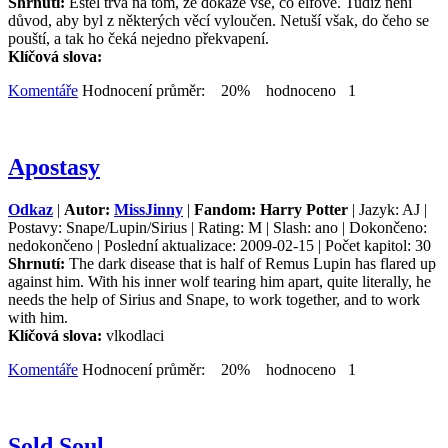
Shrnutí:
Estel trvá na tom, že dokáže vše, co elfové. Tudíž není
důvod, aby byl z některých věcí vyloučen. Netuší však, do čeho se
pouští, a tak ho čeká nejedno překvapení.
Klíčová slova:
Komentáře
Hodnocení průměr: 20% hodnoceno 1
Apostasy
Odkaz
|
Autor:
MissJinny
|
Fandom: Harry Potter
| Jazyk: AJ |
Postavy: Snape/Lupin/Sirius | Rating: M | Slash: ano | Dokončeno:
nedokončeno | Poslední aktualizace: 2009-02-15 | Počet kapitol: 30
Shrnutí:
The dark disease that is half of Remus Lupin has flared up
against him. With his inner wolf tearing him apart, quite literally, he
needs the help of Sirius and Snape, to work together, and to work
with him.
Klíčová slova:
vlkodlaci
Komentáře
Hodnocení průměr: 20% hodnoceno 1
Sold Soul