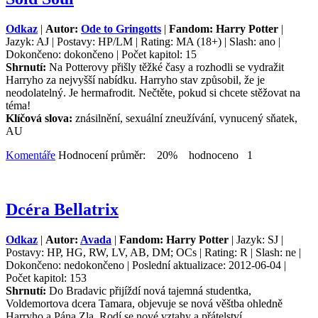
Odkaz
|
Autor:
Ode to Gringotts
|
Fandom: Harry Potter
|
Jazyk: AJ | Postavy: HP/LM | Rating: MA (18+) | Slash: ano |
Dokončeno: dokončeno | Počet kapitol: 15
Shrnutí:
Na Potterovy přišly těžké časy a rozhodli se vydražit
Harryho za nejvyšší nabídku. Harryho stav způsobil, že je
neodolatelný. Je hermafrodit. Nečtěte, pokud si chcete stěžovat na
téma!
Klíčová slova:
znásilnění, sexuální zneužívání, vynucený sňatek,
AU
Komentáře
Hodnocení průměr: 20% hodnoceno 1
Dcéra Bellatrix
Odkaz
|
Autor:
Avada
|
Fandom: Harry Potter
| Jazyk: SJ |
Postavy: HP, HG, RW, LV, AB, DM; OCs | Rating: R | Slash: ne |
Dokončeno: nedokončeno | Poslední aktualizace: 2012-06-04 |
Počet kapitol: 153
Shrnutí:
Do Bradavic přijíždí nová tajemná studentka,
Voldemortova dcera Tamara, objevuje se nová věštba ohledně
Harryho a Pána Zla. Rodí se nové vztahy a přátelství.