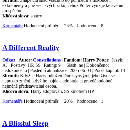
Shrnutí:
Snape cítí snad všechno do půl metru a dokonce i
exkrementy a jiné věci svých žáků, čehož Potter využije ke svému
prospěchu
Klíčová slova:
snarry
Komentáře
Hodnocení průměr: 23% hodnoceno 8
A Different Reality
Odkaz
|
Autor:
Constellations
|
Fandom: Harry Potter
| Jazyk:
AJ | Postavy: HP, SS | Rating: 9+ | Slash: ne | Dokončeno:
nedokončeno | Poslední aktualizace: 2005-06-03 | Počet kapitol: 13
Shrnutí:
Když je Harry odložen Dursleyovými, jeho život se
naprosto změní, když ho najde a adoptuje ta pravděpodobné
nejméně představitelná osoba.
Klíčová slova:
Harry adoptován, SS kmotrem HP
Komentáře
Hodnocení průměr: 20% hodnoceno 1
A Blissful Sleep