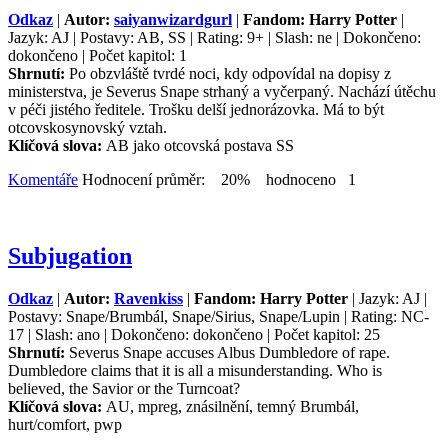
Odkaz
|
Autor:
saiyanwizardgurl
|
Fandom: Harry Potter
|
Jazyk: AJ | Postavy: AB, SS | Rating: 9+ | Slash: ne | Dokončeno:
dokončeno | Počet kapitol: 1
Shrnutí:
Po obzvláště tvrdé noci, kdy odpovídal na dopisy z
ministerstva, je Severus Snape strhaný a vyčerpaný. Nachází útěchu
v péči jistého ředitele. Trošku delší jednorázovka. Má to být
otcovskosynovský vztah.
Klíčová slova:
AB jako otcovská postava SS
Komentáře
Hodnocení průměr: 20% hodnoceno 1
Subjugation
Odkaz
|
Autor:
Ravenkiss
|
Fandom: Harry Potter
| Jazyk: AJ |
Postavy: Snape/Brumbál, Snape/Sirius, Snape/Lupin | Rating: NC-
17 | Slash: ano | Dokončeno: dokončeno | Počet kapitol: 25
Shrnutí:
Severus Snape accuses Albus Dumbledore of rape.
Dumbledore claims that it is all a misunderstanding. Who is
believed, the Savior or the Turncoat?
Klíčová slova:
AU, mpreg, znásilnění, temný Brumbál,
hurt/comfort, pwp