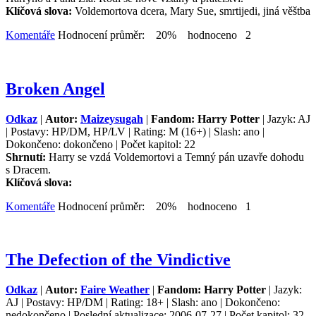
Klíčová slova:
Voldemortova dcera, Mary Sue, smrtijedi, jiná věštba
Komentáře
Hodnocení průměr: 20% hodnoceno 2
Broken Angel
Odkaz
|
Autor:
Maizeysugah
|
Fandom: Harry Potter
| Jazyk: AJ
| Postavy: HP/DM, HP/LV | Rating: M (16+) | Slash: ano |
Dokončeno: dokončeno | Počet kapitol: 22
Shrnutí:
Harry se vzdá Voldemortovi a Temný pán uzavře dohodu
s Dracem.
Klíčová slova:
Komentáře
Hodnocení průměr: 20% hodnoceno 1
The Defection of the Vindictive
Odkaz
|
Autor:
Faire Weather
|
Fandom: Harry Potter
| Jazyk:
AJ | Postavy: HP/DM | Rating: 18+ | Slash: ano | Dokončeno:
nedokončeno | Poslední aktualizace: 2006-07-27 | Počet kapitol: 32