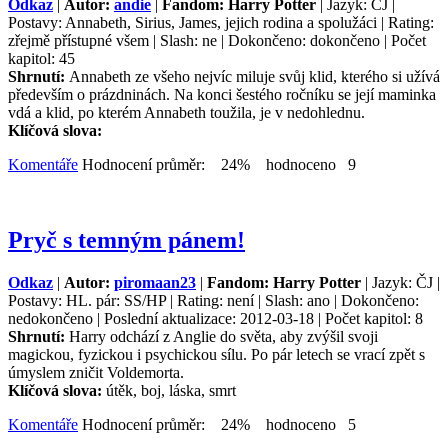
Odkaz
|
Autor:
andie
|
Fandom: Harry Potter
| Jazyk: ČJ |
Postavy: Annabeth, Sirius, James, jejich rodina a spolužáci | Rating:
zřejmě přístupné všem | Slash: ne | Dokončeno: dokončeno | Počet
kapitol: 45
Shrnutí:
Annabeth ze všeho nejvíc miluje svůj klid, kterého si užívá
především o prázdninách. Na konci šestého ročníku se její maminka
vdá a klid, po kterém Annabeth toužila, je v nedohlednu.
Klíčová slova:
Komentáře
Hodnocení průměr: 24% hodnoceno 9
Pryč s temným pánem!
Odkaz
|
Autor:
piromaan23
|
Fandom: Harry Potter
| Jazyk: ČJ |
Postavy: HL. pár: SS/HP | Rating: není | Slash: ano | Dokončeno:
nedokončeno | Poslední aktualizace: 2012-03-18 | Počet kapitol: 8
Shrnutí:
Harry odchází z Anglie do světa, aby zvýšil svoji
magickou, fyzickou i psychickou sílu. Po pár letech se vrací zpět s
úmyslem zničit Voldemorta.
Klíčová slova:
útěk, boj, láska, smrt
Komentáře
Hodnocení průměr: 24% hodnoceno 5