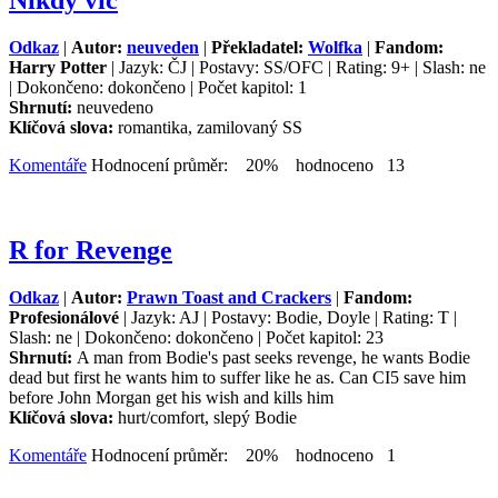
Nikdy víc
Odkaz
|
Autor:
neuveden
|
Překladatel:
Wolfka
|
Fandom:
Harry Potter
| Jazyk: ČJ | Postavy: SS/OFC | Rating: 9+ | Slash: ne
| Dokončeno: dokončeno | Počet kapitol: 1
Shrnutí:
neuvedeno
Klíčová slova:
romantika, zamilovaný SS
Komentáře
Hodnocení průměr: 20% hodnoceno 13
R for Revenge
Odkaz
|
Autor:
Prawn Toast and Crackers
|
Fandom:
Profesionálové
| Jazyk: AJ | Postavy: Bodie, Doyle | Rating: T |
Slash: ne | Dokončeno: dokončeno | Počet kapitol: 23
Shrnutí:
A man from Bodie's past seeks revenge, he wants Bodie
dead but first he wants him to suffer like he as. Can CI5 save him
before John Morgan get his wish and kills him
Klíčová slova:
hurt/comfort, slepý Bodie
Komentáře
Hodnocení průměr: 20% hodnoceno 1