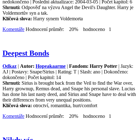
nedokončeno | Poslední aktualizace: 2004-03-05 | Počet kapitol: 6
Shrnutí:
Odpověď na výzvu Angel the Devil's Daughter. Harry je
Voldemortův syn a tak.
Klíčová slova:
Harry synem Voldemorta
Komentáře
Hodnocení průměr: 20% hodnoceno 1
Deepest Bonds
Odkaz
|
Autor:
Hopeakaarme
|
Fandom: Harry Potter
| Jazyk:
AJ | Postavy: Snape/Sirius | Rating: T | Slash: ano | Dokončeno:
dokončeno | Počet kapitol: 14
Shrnutí:
Sirius is brought back from the Veil to find the War over,
Harry grownup, Remus dead, and Snape his personal slave. Lucius
has done his last nasty deed, and Sirius and Snape have to deal with
their differences from very unequal positions.
Klíčová slova:
otroctví, romantika, hurt/comfort
Komentáře
Hodnocení průměr: 20% hodnoceno 1