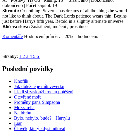
AJ | Postavy: HP/SS | Rating: 18+ | Slash: ano | Dokončeno:
dokončeno | Počet kapitol: 19
Shrnutí:
Or nothing. Severus has dreams of all the things he would
not like to think about. The Dark Lords patience wears thin. Begins
just before Harrys fifth year. Retold in a slightly alternate universe.
Klíčová slova:
Znásilnění, mučení , prostituce
Komentáře
Hodnocení průměr: 20% hodnoceno 1
Stránky:
1
2
3
4
5
6
Poslední povídky
Knoflík
Jak důležité je míti veverku
I Jedi si zaslouží trochu potěšení
Otevřené moře
Proměny pana Simpsona
Mozzarella
Na břehu
Bylo, nebylo, bude? || Harrylu
Liar
Člověk, který kdysi miloval