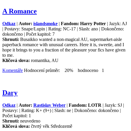
A Romance
Odkaz
|
Autor:
islandsmoke
|
Fandom: Harry Potter
| Jazyk: AJ
| Postavy: Snape/Lupin | Rating: NC-17 | Slash: ano | Dokončeno:
dokončeno | Počet kapitol: 7
Shrnutí:
Busaikko wanted a non-magical AU, supermarket-aisle
paperback romance with unusual careers. Here it is, sweetie, and I
hope it brings to you a fraction of the pleasure your fics have given
to me.
Klíčová slova:
romantika, AU
Komentáře
Hodnocení průměr: 20% hodnoceno 1
Dary
Odkaz
|
Autor:
Rastislav Weber
|
Fandom: LOTR
| Jazyk: SJ |
Postavy: | Rating: K+ (9+) | Slash: ne | Dokončeno: dokončeno |
Počet kapitol: 1
Shrnutí:
neuvedeno
Klíčová slova:
čtvrtý věk Středozemě