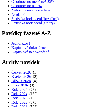
Ohodnoceno méně než 25%
Ohodnoceno na 0%
Nehodnoceno - rozečtené
Neplatné
Statistika hodnocení (bez filtrů)
Statistika hodnocení (s filtry)
Povídky řazené A-Z
Jednorázové
Kapitolové dokončené
Kapitolové nedokončené
Archiv povídek
Červen 2026
(1)
Květen 2026
(2)
Březen 2026
(4)
Únor 2026
(3)
Rok 2025
(77)
Rok 2024
(132)
Rok 2023
(155)
Rok 2022
(373)
Rok 2021
(523)