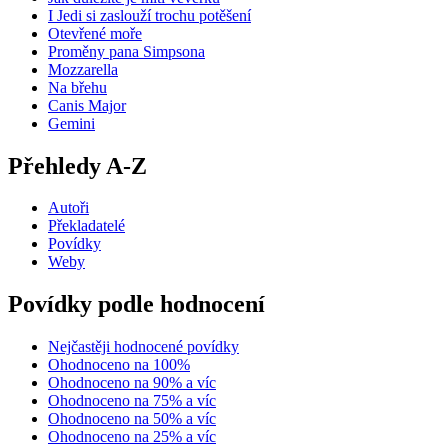
I Jedi si zaslouží trochu potěšení
Otevřené moře
Proměny pana Simpsona
Mozzarella
Na břehu
Canis Major
Gemini
Přehledy A-Z
Autoři
Překladatelé
Povídky
Weby
Povídky podle hodnocení
Nejčastěji hodnocené povídky
Ohodnoceno na 100%
Ohodnoceno na 90% a víc
Ohodnoceno na 75% a víc
Ohodnoceno na 50% a víc
Ohodnoceno na 25% a víc