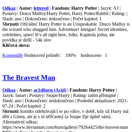
Odkaz
|
Autor:
lettered
|
Fandom: Harry Potter
| Jazyk: AJ |
Postavy: Draco Malfoy/Harry Potter, Harry Potter/Rabbit | Rating: |
Slash: ano | Dokončeno: dokončeno | Počet kapitol: 1
Shrnutí:
Oficiální: Harry Potter is an Unspeakable. Draco Malfoy is
the wizard who shagged him. Adventure! Intrigue! Secret identities,
celebrities, spies! It\'s all right here, folks. Kapitola jedna, ale
povídka je delší - 54k slov
Klíčová slova:
Komentáře
Hodnocení průměr: 100% hodnoceno 1
The Bravest Man
Odkaz
|
Autor:
ac1d6urn (Acid)
|
Fandom: Harry Potter
|
Jazyk: fanart | Postavy: Snape/Harry | Rating: zatím přístupné |
Slash: ano | Dokončeno: nedokončeno | Poslední aktualizace: 2021-
07-24 | Počet kapitol: 2
Shrnutí:
komiks odehrávající se po válce, v době, kdy už Harry má
děti s Ginny, ale je s ní něšťastný (a Snape žije úplně sám).
Alternativní odkaz:
https://www.deviantart.com/6urn/gallery/79264425/the-bravest-man