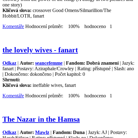
one story)
Klíčová slova:
crossover Good Omens/Silmarillion/The
Hobbit/LOTR, fanart
Komentáře
Hodnocení průměr: 100% hodnoceno 1
the lovely wives - fanart
Odkaz
|
Autor:
seancefemme
|
Fandom: Dobrá znamení
| Jazyk:
fanart | Postavy: Aziraphale/Crowley | Rating: přístupné | Slash: ano
| Dokončeno: dokončeno | Počet kapitol: 0
Shrnutí:
Klíčová slova:
ineffable wives, fanart
Komentáře
Hodnocení průměr: 100% hodnoceno 1
The Nazar in the Hamsa
Odkaz
|
Autor:
Mawlz
|
Fandom: Duna
| Jazyk: AJ | Postavy:
Harah/Stilgar | Rating: přístupné | Slash: ne | Dokončeno: