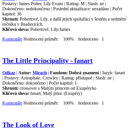
Postavy: James Potter, Lily Evans | Rating: M | Slash: ne |
Dokončeno: nedokončeno | Poslední aktualizace: nezadáno | Počet
kapitol: 36
Shrnutí:
Pobertové, Lily, a další jejich spolužáci v šestém a sedmém
ročníku v Bradavicích.
Klíčová slova:
Pobertové, Lily/James
Komentáře
Hodnocení průměr: 100% hodnoceno 1
The Little Principality - fanart
Odkaz
|
Autor:
Mirach
|
Fandom: Dobrá znamení
| Jazyk: fanart
| Postavy: Aziraphale, Crowley | Rating: přístupné | Slash: ne |
Dokončeno: dokončeno | Počet kapitol: 1
Shrnutí:
crossover s Malým princem od Exupéryho
Klíčová slova:
fanart, Malý princ (Exupéry)
Komentáře
Hodnocení průměr: 100% hodnoceno 1
The Look of Love