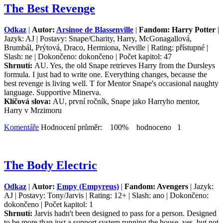
The Best Revenge
Odkaz
|
Autor:
Arsinoe de Blassenville
|
Fandom: Harry Potter
|
Jazyk: AJ | Postavy: Snape/Charity, Harry, McGonagallová,
Brumbál, Prýtová, Draco, Hermiona, Neville | Rating: přístupné |
Slash: ne | Dokončeno: dokončeno | Počet kapitol: 47
Shrnutí:
AU. Yes, the old Snape retrieves Harry from the Dursleys
formula. I just had to write one. Everything changes, because the
best revenge is living well. T for Mentor Snape's occasional naughty
language. Supportive Minerva.
Klíčová slova:
AU, první ročník, Snape jako Harryho mentor,
Harry v Mrzimoru
Komentáře
Hodnocení průměr: 100% hodnoceno 1
The Body Electric
Odkaz
|
Autor:
Empy (Empyreus)
|
Fandom: Avengers
| Jazyk:
AJ | Postavy: Tony/Jarvis | Rating: 12+ | Slash: ano | Dokončeno:
dokončeno | Počet kapitol: 1
Shrnutí:
Jarvis hadn't been designed to pass for a person. Designed
to be more than just a support system running the house, yes, but not