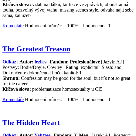
Klíčová slova:
vztah na dálku, fanfikce ve zprávách, oboustranná
touha, pozvolný vývoj vtahu, missing scenes style, odvaha najít sebe
sama, kalluzeb
Komentáře
Hodnocení průměr: 100% hodnoceno 1
The Greatest Treason
Odkaz
|
Autor:
lezlies
|
Fandom: Profesionálové
| Jazyk: AJ |
Postavy: Bodie/Doyle, Cowley | Rating: explicitní | Slash: ano |
Dokončeno: dokončeno | Počet kapitol: 1
Shrnutí:
Confession may be good for the soul, but it´s not so great
for the career.
Klíčová slova:
problematizace homosexuality u CI5
Komentáře
Hodnocení průměr: 100% hodnoceno 1
The Hidden Heart
Odkaz
|
Autor:
Yahtzee
|
Fandom: X-Men
| Jazyk: AJ | Postavy: