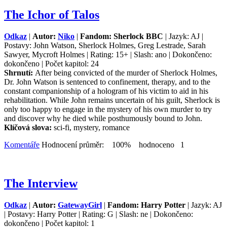
The Ichor of Talos
Odkaz
|
Autor:
Niko
|
Fandom: Sherlock BBC
| Jazyk: AJ |
Postavy: John Watson, Sherlock Holmes, Greg Lestrade, Sarah
Sawyer, Mycroft Holmes | Rating: 15+ | Slash: ano | Dokončeno:
dokončeno | Počet kapitol: 24
Shrnutí:
After being convicted of the murder of Sherlock Holmes,
Dr. John Watson is sentenced to confinement, therapy, and to the
constant companionship of a hologram of his victim to aid in his
rehabilitation. While John remains uncertain of his guilt, Sherlock is
only too happy to engage in the mystery of his own murder to try
and discover why he died while posthumously bound to John.
Klíčová slova:
sci-fi, mystery, romance
Komentáře
Hodnocení průměr: 100% hodnoceno 1
The Interview
Odkaz
|
Autor:
GatewayGirl
|
Fandom: Harry Potter
| Jazyk: AJ
| Postavy: Harry Potter | Rating: G | Slash: ne | Dokončeno:
dokončeno | Počet kapitol: 1