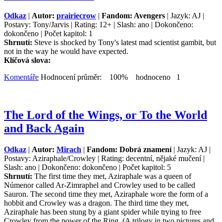
Odkaz
|
Autor:
prairiecrow
|
Fandom: Avengers
| Jazyk: AJ |
Postavy: Tony/Jarvis | Rating: 12+ | Slash: ano | Dokončeno:
dokončeno | Počet kapitol: 1
Shrnutí:
Steve is shocked by Tony's latest mad scientist gambit, but
not in the way he would have expected.
Klíčová slova:
Komentáře
Hodnocení průměr: 100% hodnoceno 1
The Lord of the Wings, or To the World
and Back Again
Odkaz
|
Autor:
Mirach
|
Fandom: Dobrá znamení
| Jazyk: AJ |
Postavy: Aziraphale/Crowley | Rating: decentní, nějaké mučení |
Slash: ano | Dokončeno: dokončeno | Počet kapitol: 5
Shrnutí:
The first time they met, Aziraphale was a queen of
Númenor called Ar-Zimraphel and Crowley used to be called
Sauron. The second time they met, Aziraphale wore the form of a
hobbit and Crowley was a dragon. The third time they met,
Aziraphale has been stung by a giant spider while trying to free
Crowley from the power of the Ring. (A trilogy in two pictures and