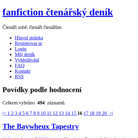
fanfiction čtenářský deník
Čtenáři sobě, čtenáři čtenářům
Hlavní stránka
Registrovat se
Login
Můj deník
Vyhledávání
FAQ
Kontakt
RSS
Povídky podle hodnocení
Celkem vybráno
494
záznamů.
|<
1
2
3
4
5
6
7
8
9
10
11
12
13
14
15
16
17
18
19
20
>|
The Baywheux Tapestry