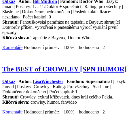
Odkaz
|
Autor:
Bill Mudron
|
Fandom: Doctor Who
| Jazyk:
fanart | Postavy: 1. - 11.Doktor + společníci | Rating: pro všechny |
Slash: ne | Dokončeno: nedokončeno | Poslední aktualizace:
nezadáno | Počet kapitol: 0
Shrnutí:
Fanouškovská parafráze na tapisérii z Bayeux shrnující
Doktorův příběh, vytvořená k padesátému výročí vysílání první
epizody
Klíčová slova:
Tapisérie z Bayeux, Doctor Who
Komentáře
Hodnocení průměr: 100% hodnoceno 2
The BEST of CROWLEY [SPN HUMOR]
Odkaz
|
Autor:
LisaWinchester
|
Fandom: Supernatural
| Jazyk:
fanvid | Postavy: Crowley | Rating: Pro všechny | Slash: ne |
Dokončeno: dokončeno | Počet kapitol: 1
Shrnutí:
Crowley, exkrál křižovatek, dnes král celého Pekla.
Klíčová slova:
crowley, humor, fanvideo
Komentáře
Hodnocení průměr: 100% hodnoceno 2