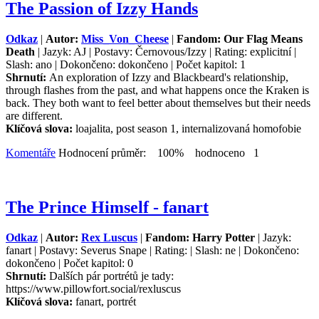
The Passion of Izzy Hands
Odkaz
|
Autor:
Miss_Von_Cheese
|
Fandom: Our Flag Means
Death
| Jazyk: AJ | Postavy: Černovous/Izzy | Rating: explicitní |
Slash: ano | Dokončeno: dokončeno | Počet kapitol: 1
Shrnutí:
An exploration of Izzy and Blackbeard's relationship,
through flashes from the past, and what happens once the Kraken is
back. They both want to feel better about themselves but their needs
are different.
Klíčová slova:
loajalita, post season 1, internalizovaná homofobie
Komentáře
Hodnocení průměr: 100% hodnoceno 1
The Prince Himself - fanart
Odkaz
|
Autor:
Rex Luscus
|
Fandom: Harry Potter
| Jazyk:
fanart | Postavy: Severus Snape | Rating: | Slash: ne | Dokončeno:
dokončeno | Počet kapitol: 0
Shrnutí:
Dalších pár portrétů je tady:
https://www.pillowfort.social/rexluscus
Klíčová slova:
fanart, portrét