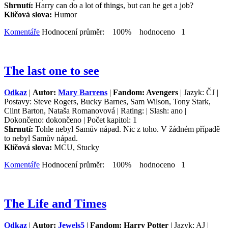
Shrnutí:
Harry can do a lot of things, but can he get a job?
Klíčová slova:
Humor
Komentáře
Hodnocení průměr: 100% hodnoceno 1
The last one to see
Odkaz
|
Autor:
Mary Barrens
|
Fandom: Avengers
| Jazyk: ČJ |
Postavy: Steve Rogers, Bucky Barnes, Sam Wilson, Tony Stark,
Clint Barton, Nataša Romanovová | Rating: | Slash: ano |
Dokončeno: dokončeno | Počet kapitol: 1
Shrnutí:
Tohle nebyl Samův nápad. Nic z toho. V žádném případě
to nebyl Samův nápad.
Klíčová slova:
MCU, Stucky
Komentáře
Hodnocení průměr: 100% hodnoceno 1
The Life and Times
Odkaz
|
Autor:
Jewels5
|
Fandom: Harry Potter
| Jazyk: AJ |