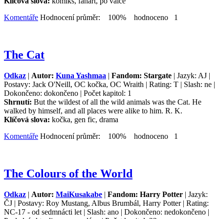
Klíčová slova:
komiks, fanart, po válce
Komentáře
Hodnocení průměr: 100% hodnoceno 1
The Cat
Odkaz
|
Autor:
Kuna Yashmaa
|
Fandom: Stargate
| Jazyk: AJ |
Postavy: Jack O'Neill, OC kočka, OC Wraith | Rating: T | Slash: ne |
Dokončeno: dokončeno | Počet kapitol: 1
Shrnutí:
But the wildest of all the wild animals was the Cat. He
walked by himself, and all places were alike to him. R. K.
Klíčová slova:
kočka, gen fic, drama
Komentáře
Hodnocení průměr: 100% hodnoceno 1
The Colours of the World
Odkaz
|
Autor:
MaiKusakabe
|
Fandom: Harry Potter
| Jazyk:
ČJ | Postavy: Roy Mustang, Albus Brumbál, Harry Potter | Rating:
NC-17 - od sedmnácti let | Slash: ano | Dokončeno: nedokončeno |