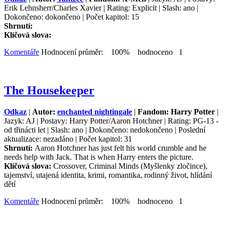
Erik Lehnsherr/Charles Xavier | Rating: Explicit | Slash: ano |
Dokončeno: dokončeno | Počet kapitol: 15
Shrnutí:
Klíčová slova:
Komentáře
Hodnocení průměr: 100% hodnoceno 1
The Housekeeper
Odkaz
|
Autor:
enchanted nightingale
|
Fandom: Harry Potter
|
Jazyk: AJ | Postavy: Harry Potter/Aaron Hotchner | Rating: PG-13 -
od třinácti let | Slash: ano | Dokončeno: nedokončeno | Poslední
aktualizace: nezadáno | Počet kapitol: 31
Shrnutí:
Aaron Hotchner has just felt his world crumble and he
needs help with Jack. That is when Harry enters the picture.
Klíčová slova:
Crossover, Criminal Minds (Myšlenky zločince),
tajemství, utajená identita, krimi, romantika, rodinný život, hlídání
dětí
Komentáře
Hodnocení průměr: 100% hodnoceno 1