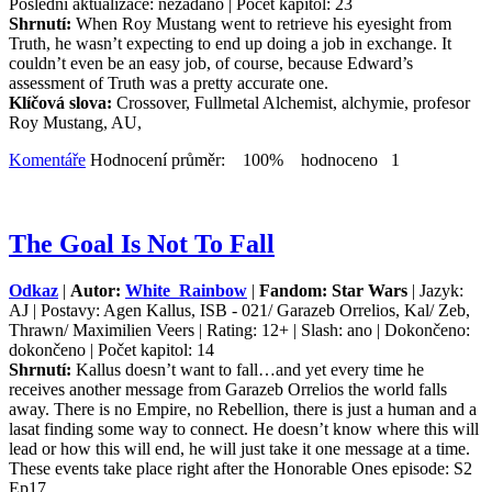
Poslední aktualizace: nezadáno | Počet kapitol: 23
Shrnutí:
When Roy Mustang went to retrieve his eyesight from
Truth, he wasn’t expecting to end up doing a job in exchange. It
couldn’t even be an easy job, of course, because Edward’s
assessment of Truth was a pretty accurate one.
Klíčová slova:
Crossover, Fullmetal Alchemist, alchymie, profesor
Roy Mustang, AU,
Komentáře
Hodnocení průměr: 100% hodnoceno 1
The Goal Is Not To Fall
Odkaz
|
Autor:
White_Rainbow
|
Fandom: Star Wars
| Jazyk:
AJ | Postavy: Agen Kallus, ISB - 021/ Garazeb Orrelios, Kal/ Zeb,
Thrawn/ Maximilien Veers | Rating: 12+ | Slash: ano | Dokončeno:
dokončeno | Počet kapitol: 14
Shrnutí:
Kallus doesn’t want to fall…and yet every time he
receives another message from Garazeb Orrelios the world falls
away. There is no Empire, no Rebellion, there is just a human and a
lasat finding some way to connect. He doesn’t know where this will
lead or how this will end, he will just take it one message at a time.
These events take place right after the Honorable Ones episode: S2
Ep17