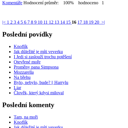
Komentáře
Hodnocení průměr: 100% hodnoceno 1
|<
1
2
3
4
5
6
7
8
9
10
11
12
13
14
15
16
17
18
19
20
>|
Poslední povídky
Knoflík
Jak důležité je míti veverku
I Jedi si zaslouží trochu potěšení
Otevřené moře
Proměny pana Simpsona
Mozzarella
Na břehu
Bylo, nebylo, bude? || Harrylu
Liar
Člověk, který kdysi miloval
Poslední komenty
Tam, na moři
Knoflík
Jak důležité je míti veverku