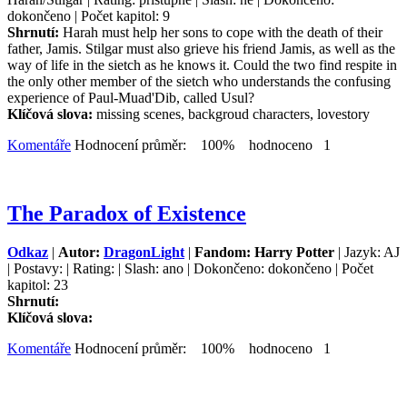
dokončeno | Počet kapitol: 9
Shrnutí:
Harah must help her sons to cope with the death of their
father, Jamis. Stilgar must also grieve his friend Jamis, as well as the
way of life in the sietch as he knows it. Could the two find respite in
the only other member of the sietch who understands the confusing
experience of Paul-Muad'Dib, called Usul?
Klíčová slova:
missing scenes, backgroud characters, lovestory
Komentáře
Hodnocení průměr: 100% hodnoceno 1
The Paradox of Existence
Odkaz
|
Autor:
DragonLight
|
Fandom: Harry Potter
| Jazyk: AJ
| Postavy: | Rating: | Slash: ano | Dokončeno: dokončeno | Počet
kapitol: 23
Shrnutí:
Klíčová slova:
Komentáře
Hodnocení průměr: 100% hodnoceno 1