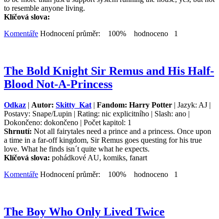
to resemble anyone living.
Klíčová slova:
Komentáře
Hodnocení průměr: 100% hodnoceno 1
The Bold Knight Sir Remus and His Half-
Blood Not-A-Princess
Odkaz
|
Autor:
Skitty_Kat
|
Fandom: Harry Potter
| Jazyk: AJ |
Postavy: Snape/Lupin | Rating: nic explicitního | Slash: ano |
Dokončeno: dokončeno | Počet kapitol: 1
Shrnutí:
Not all fairytales need a prince and a princess. Once upon
a time in a far-off kingdom, Sir Remus goes questing for his true
love. What he finds isn´t quite what he expects.
Klíčová slova:
pohádkové AU, komiks, fanart
Komentáře
Hodnocení průměr: 100% hodnoceno 1
The Boy Who Only Lived Twice