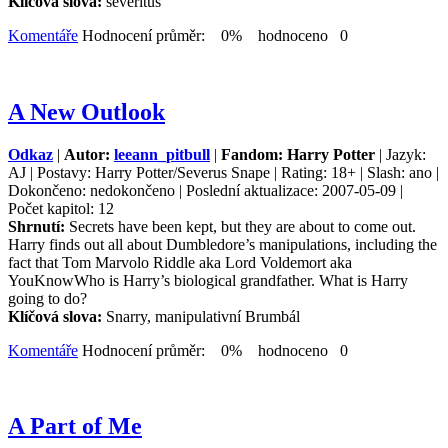
Klíčová slova:
severitus
Komentáře
Hodnocení průměr: 0% hodnoceno 0
A New Outlook
Odkaz
|
Autor:
leeann_pitbull
|
Fandom: Harry Potter
| Jazyk:
AJ | Postavy: Harry Potter/Severus Snape | Rating: 18+ | Slash: ano |
Dokončeno: nedokončeno | Poslední aktualizace: 2007-05-09 |
Počet kapitol: 12
Shrnutí:
Secrets have been kept, but they are about to come out.
Harry finds out all about Dumbledore’s manipulations, including the
fact that Tom Marvolo Riddle aka Lord Voldemort aka
YouKnowWho is Harry’s biological grandfather. What is Harry
going to do?
Klíčová slova:
Snarry, manipulativní Brumbál
Komentáře
Hodnocení průměr: 0% hodnoceno 0
A Part of Me