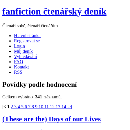
fanfiction čtenářský deník
Čtenáři sobě, čtenáři čtenářům
Hlavní stránka
Registrovat se
Login
Můj deník
Vyhledávání
FAQ
Kontakt
RSS
Povídky podle hodnocení
Celkem vybráno
341
záznamů.
|<
1
2
3
4
5
6
7
8
9
10
11
12
13
14
>|
(These are the) Days of our Lives