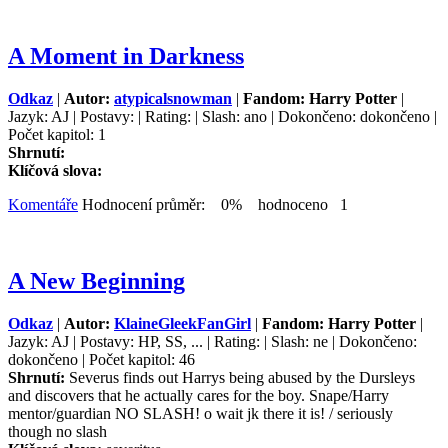
A Moment in Darkness
Odkaz
|
Autor:
atypicalsnowman
|
Fandom: Harry Potter
|
Jazyk: AJ | Postavy: | Rating: | Slash: ano | Dokončeno: dokončeno |
Počet kapitol: 1
Shrnutí:
Klíčová slova:
Komentáře
Hodnocení průměr: 0% hodnoceno 1
A New Beginning
Odkaz
|
Autor:
KlaineGleekFanGirl
|
Fandom: Harry Potter
|
Jazyk: AJ | Postavy: HP, SS, ... | Rating: | Slash: ne | Dokončeno:
dokončeno | Počet kapitol: 46
Shrnutí:
Severus finds out Harrys being abused by the Dursleys
and discovers that he actually cares for the boy. Snape/Harry
mentor/guardian NO SLASH! o wait jk there it is! / seriously
though no slash