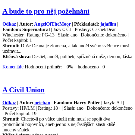
A bude to pro něj požehnání
Odkaz
|
Autor:
AngelOfTheMoor
|
Překladatel:
jajafilm
|
Fandom: Supernatural
| Jazyk: ČJ | Postavy: Castiel/Dean
Winchester | Rating: PG-13 | Slash: ano | Dokončeno: dokončeno |
Počet kapitol: 1
Shrnutí:
Duše Deana je zlomena, a tak anděl svého svěřence musí
uzdravit...
Klíčová slova:
Destiel, anděl, polibek, spřízněná duše, demon, láska
Komentáře
Hodnocení průměr: 0% hodnoceno 0
A Civil Union
Odkaz
|
Autor:
neichan
|
Fandom: Harry Potter
| Jazyk: AJ |
Postavy: HP/LM | Rating: 18+ | Slash: ano | Dokončeno: dokončeno
| Počet kapitol: 19
Shrnutí:
Chcete-li po válce utužit mír, musí se spojit dva
protichůdní bojovníci, aneb jedno z nejčastějších slash klišé -
nucený sňatek