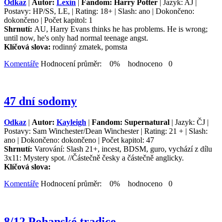
Odkaz
|
Autor:
Lexin
|
Fandom: Harry Potter
| Jazyk: AJ |
Postavy: HP/SS, LE, | Rating: 18+ | Slash: ano | Dokončeno:
dokončeno | Počet kapitol: 1
Shrnutí:
AU, Harry Evans thinks he has problems. He is wrong;
until now, he's only had normal teenage angst.
Klíčová slova:
rodinný zmatek, pomsta
Komentáře
Hodnocení průměr: 0% hodnoceno 0
47 dní sodomy
Odkaz
|
Autor:
Kayleigh
|
Fandom: Supernatural
| Jazyk: ČJ |
Postavy: Sam Winchester/Dean Winchester | Rating: 21 + | Slash:
ano | Dokončeno: dokončeno | Počet kapitol: 47
Shrnutí:
Varování: Slash 21+, incest, BDSM, guro, vychází z dílu
3x11: Mystery spot. //Částečně česky a částečně anglicky.
Klíčová slova:
Komentáře
Hodnocení průměr: 0% hodnoceno 0
8/12 Pohanské tradice