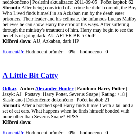
nedokončeno | Poslední aktualizace: 2011-09-05 | Počet kapitol: 62
Shrnutí:
After being convicted of a crime he didn't commit, the Boy
Who Lived finds himself in an Azkaban run by the death eater
prisoners. Their leader and his cellmate, the infamous Lucius Malfoy
believes he can show Harry the error of his ways. After suffering
through the ministry's treatment of him, Harry may begin to see the
benefits of going dark. AU AFTER BK 5 OotP
Klíčová slova:
AU, Azkaban, dark HP
Komentáře
Hodnocení průměr: 0% hodnoceno 0
A Little Bit Catty
Odkaz
|
Autor:
Alexander Hunter
|
Fandom: Harry Potter
|
Jazyk: AJ | Postavy: Harry Potter, Severus Snape | Rating: +18 |
Slash: ano | Dokončeno: dokončeno | Počet kapitol: 21
Shrnutí:
After a botched spell Harry finds himself with a tail and a
set of cat ears. What happens when he finds himself bonded with
none other than Severus Snape? HPSS
Klíčová slova:
Komentáře
Hodnocení průměr: 0% hodnoceno 0