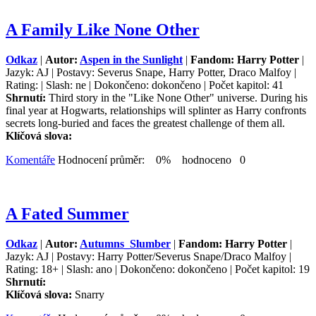
A Family Like None Other
Odkaz
|
Autor:
Aspen in the Sunlight
|
Fandom: Harry Potter
|
Jazyk: AJ | Postavy: Severus Snape, Harry Potter, Draco Malfoy |
Rating: | Slash: ne | Dokončeno: dokončeno | Počet kapitol: 41
Shrnutí:
Third story in the "Like None Other" universe. During his
final year at Hogwarts, relationships will splinter as Harry confronts
secrets long-buried and faces the greatest challenge of them all.
Klíčová slova:
Komentáře
Hodnocení průměr: 0% hodnoceno 0
A Fated Summer
Odkaz
|
Autor:
Autumns_Slumber
|
Fandom: Harry Potter
|
Jazyk: AJ | Postavy: Harry Potter/Severus Snape/Draco Malfoy |
Rating: 18+ | Slash: ano | Dokončeno: dokončeno | Počet kapitol: 19
Shrnutí:
Klíčová slova:
Snarry