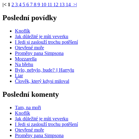
|<
1
2
3
4
5
6
7
8
9
10
11
12
13
14
>|
Poslední povídky
Knoflík
Jak důležité je míti veverku
I Jedi si zaslouží trochu potěšení
Otevřené moře
Proměny pana Simpsona
Mozzarella
Na břehu
Bylo, nebylo, bude? || Harrylu
Liar
Člověk, který kdysi miloval
Poslední komenty
Tam, na moři
Knoflík
Jak důležité je míti veverku
I Jedi si zaslouží trochu potěšení
Otevřené moře
Proměny pana Simpsona