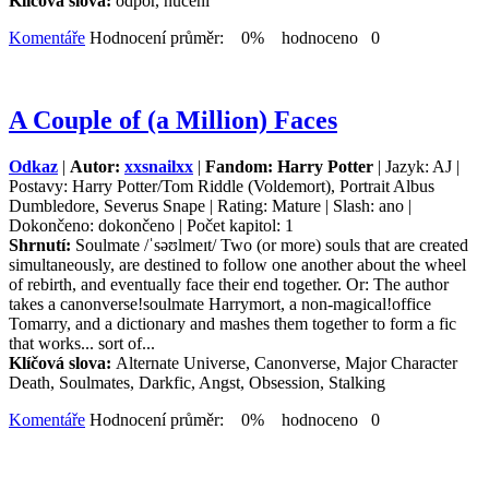
Klíčová slova:
odpor, nuceni
Komentáře
Hodnocení průměr: 0% hodnoceno 0
A Couple of (a Million) Faces
Odkaz
|
Autor:
xxsnailxx
|
Fandom: Harry Potter
| Jazyk: AJ |
Postavy: Harry Potter/Tom Riddle (Voldemort), Portrait Albus
Dumbledore, Severus Snape | Rating: Mature | Slash: ano |
Dokončeno: dokončeno | Počet kapitol: 1
Shrnutí:
Soulmate /ˈsəʊlmeɪt/ Two (or more) souls that are created
simultaneously, are destined to follow one another about the wheel
of rebirth, and eventually face their end together. Or: The author
takes a canonverse!soulmate Harrymort, a non-magical!office
Tomarry, and a dictionary and mashes them together to form a fic
that works... sort of...
Klíčová slova:
Alternate Universe, Canonverse, Major Character
Death, Soulmates, Darkfic, Angst, Obsession, Stalking
Komentáře
Hodnocení průměr: 0% hodnoceno 0