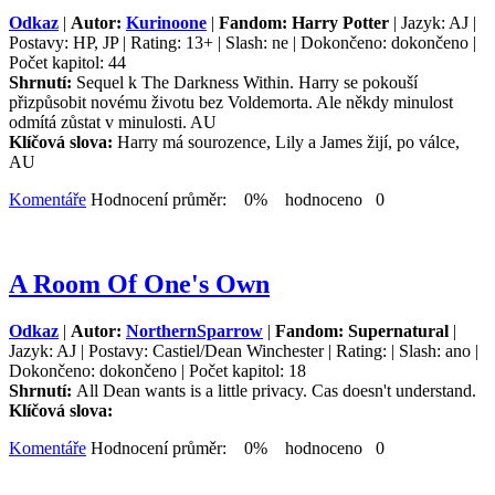
Odkaz
|
Autor:
Kurinoone
|
Fandom: Harry Potter
| Jazyk: AJ |
Postavy: HP, JP | Rating: 13+ | Slash: ne | Dokončeno: dokončeno |
Počet kapitol: 44
Shrnutí:
Sequel k The Darkness Within. Harry se pokouší
přizpůsobit novému životu bez Voldemorta. Ale někdy minulost
odmítá zůstat v minulosti. AU
Klíčová slova:
Harry má sourozence, Lily a James žijí, po válce,
AU
Komentáře
Hodnocení průměr: 0% hodnoceno 0
A Room Of One's Own
Odkaz
|
Autor:
NorthernSparrow
|
Fandom: Supernatural
|
Jazyk: AJ | Postavy: Castiel/Dean Winchester | Rating: | Slash: ano |
Dokončeno: dokončeno | Počet kapitol: 18
Shrnutí:
All Dean wants is a little privacy. Cas doesn't understand.
Klíčová slova:
Komentáře
Hodnocení průměr: 0% hodnoceno 0