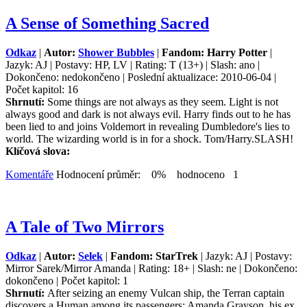
A Sense of Something Sacred
Odkaz
|
Autor:
Shower Bubbles
|
Fandom: Harry Potter
|
Jazyk: AJ | Postavy: HP, LV | Rating: T (13+) | Slash: ano |
Dokončeno: nedokončeno | Poslední aktualizace: 2010-06-04 |
Počet kapitol: 16
Shrnutí:
Some things are not always as they seem. Light is not
always good and dark is not always evil. Harry finds out to he has
been lied to and joins Voldemort in revealing Dumbledore's lies to
world. The wizarding world is in for a shock. Tom/Harry.SLASH!
Klíčová slova:
Komentáře
Hodnocení průměr: 0% hodnoceno 1
A Tale of Two Mirrors
Odkaz
|
Autor:
Selek
|
Fandom: StarTrek
| Jazyk: AJ | Postavy:
Mirror Sarek/Mirror Amanda | Rating: 18+ | Slash: ne | Dokončeno:
dokončeno | Počet kapitol: 1
Shrnutí:
After seizing an enemy Vulcan ship, the Terran captain
discovers a Human among its passengers: Amanda Grayson, his ex,