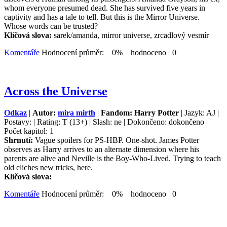
whom everyone presumed dead. She has survived five years in
captivity and has a tale to tell. But this is the Mirror Universe.
Whose words can be trusted?
Klíčová slova:
sarek/amanda, mirror universe, zrcadlový vesmír
Komentáře
Hodnocení průměr: 0% hodnoceno 0
Across the Universe
Odkaz
|
Autor:
mira mirth
|
Fandom: Harry Potter
| Jazyk: AJ |
Postavy: | Rating: T (13+) | Slash: ne | Dokončeno: dokončeno |
Počet kapitol: 1
Shrnutí:
Vague spoilers for PS-HBP. One-shot. James Potter
observes as Harry arrives to an alternate dimension where his
parents are alive and Neville is the Boy-Who-Lived. Trying to teach
old cliches new tricks, here.
Klíčová slova:
Komentáře
Hodnocení průměr: 0% hodnoceno 0