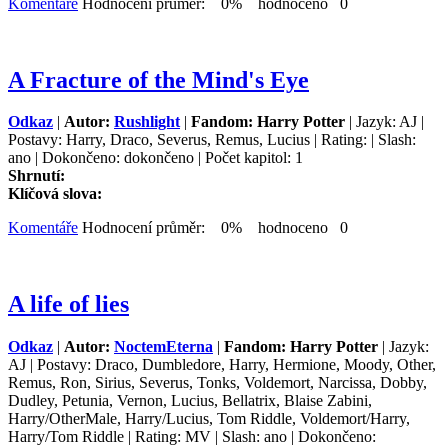
Komentáře
Hodnocení průměr: 0% hodnoceno 0
A Fracture of the Mind's Eye
Odkaz
|
Autor:
Rushlight
|
Fandom: Harry Potter
| Jazyk: AJ |
Postavy: Harry, Draco, Severus, Remus, Lucius | Rating: | Slash:
ano | Dokončeno: dokončeno | Počet kapitol: 1
Shrnutí:
Klíčová slova:
Komentáře
Hodnocení průměr: 0% hodnoceno 0
A life of lies
Odkaz
|
Autor:
NoctemEterna
|
Fandom: Harry Potter
| Jazyk:
AJ | Postavy: Draco, Dumbledore, Harry, Hermione, Moody, Other,
Remus, Ron, Sirius, Severus, Tonks, Voldemort, Narcissa, Dobby,
Dudley, Petunia, Vernon, Lucius, Bellatrix, Blaise Zabini,
Harry/OtherMale, Harry/Lucius, Tom Riddle, Voldemort/Harry,
Harry/Tom Riddle | Rating: MV | Slash: ano | Dokončeno: