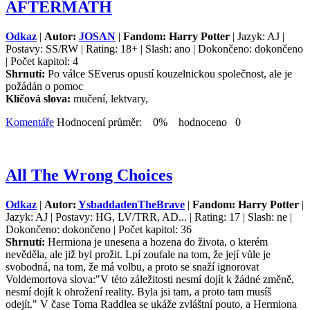
AFTERMATH
Odkaz
|
Autor:
JOSAN
|
Fandom: Harry Potter
| Jazyk: AJ |
Postavy: SS/RW | Rating: 18+ | Slash: ano | Dokončeno: dokončeno
| Počet kapitol: 4
Shrnutí:
Po válce SEverus opustí kouzelnickou společnost, ale je
požádán o pomoc
Klíčová slova:
mučení, lektvary,
Komentáře
Hodnocení průměr: 0% hodnoceno 0
All The Wrong Choices
Odkaz
|
Autor:
YsbaddadenTheBrave
|
Fandom: Harry Potter
|
Jazyk: AJ | Postavy: HG, LV/TRR, AD... | Rating: 17 | Slash: ne |
Dokončeno: dokončeno | Počet kapitol: 36
Shrnutí:
Hermiona je unesena a hozena do života, o kterém
nevěděla, ale již byl prožit. Lpí zoufale na tom, že její vůle je
svobodná, na tom, že má volbu, a proto se snaží ignorovat
Voldemortova slova:"V této záležitosti nesmí dojít k žádné změně,
nesmí dojít k ohrožení reality. Byla jsi tam, a proto tam musíš
odejít." V čase Toma Raddlea se ukáže zvláštní pouto, a Hermiona