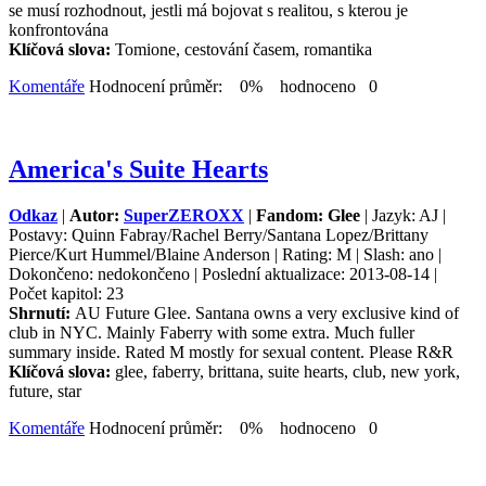
se musí rozhodnout, jestli má bojovat s realitou, s kterou je
konfrontována
Klíčová slova:
Tomione, cestování časem, romantika
Komentáře
Hodnocení průměr: 0% hodnoceno 0
America's Suite Hearts
Odkaz
|
Autor:
SuperZEROXX
|
Fandom: Glee
| Jazyk: AJ |
Postavy: Quinn Fabray/Rachel Berry/Santana Lopez/Brittany
Pierce/Kurt Hummel/Blaine Anderson | Rating: M | Slash: ano |
Dokončeno: nedokončeno | Poslední aktualizace: 2013-08-14 |
Počet kapitol: 23
Shrnutí:
AU Future Glee. Santana owns a very exclusive kind of
club in NYC. Mainly Faberry with some extra. Much fuller
summary inside. Rated M mostly for sexual content. Please R&R
Klíčová slova:
glee, faberry, brittana, suite hearts, club, new york,
future, star
Komentáře
Hodnocení průměr: 0% hodnoceno 0