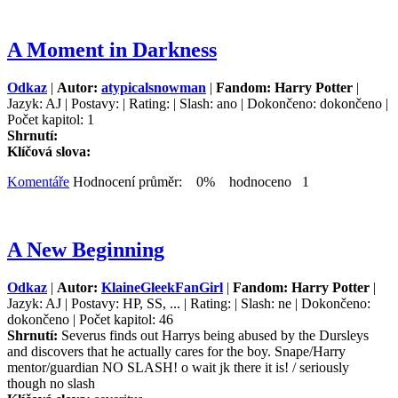
A Moment in Darkness
Odkaz
|
Autor:
atypicalsnowman
|
Fandom: Harry Potter
|
Jazyk: AJ | Postavy: | Rating: | Slash: ano | Dokončeno: dokončeno |
Počet kapitol: 1
Shrnutí:
Klíčová slova:
Komentáře
Hodnocení průměr: 0% hodnoceno 1
A New Beginning
Odkaz
|
Autor:
KlaineGleekFanGirl
|
Fandom: Harry Potter
|
Jazyk: AJ | Postavy: HP, SS, ... | Rating: | Slash: ne | Dokončeno:
dokončeno | Počet kapitol: 46
Shrnutí:
Severus finds out Harrys being abused by the Dursleys
and discovers that he actually cares for the boy. Snape/Harry
mentor/guardian NO SLASH! o wait jk there it is! / seriously
though no slash