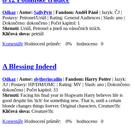
Odkaz
|
Autor:
SallyPejr
|
Fandom: Anděl Páně
| Jazyk: ČJ |
Postavy: Petronel/Uriáš | Rating: General Audiences | Slash: ano |
Dokončeno: dokončeno | Počet kapitol: 1
Shrnutí:
Uriáš, Petronel a jmelí na vánočních trzích.
Klíčová slova:
petriáš
Komentáře
Hodnocení průměr: 0% hodnoceno 0
A Blessing Indeed
Odkaz
|
Autor:
slytherincailin
|
Fandom: Harry Potter
| Jazyk:
AJ | Postavy: HP/DM/OMC | Rating: MV | Slash: ano | Dokončeno:
dokončeno | Počet kapitol: 33
Shrnutí:
Facing his final year in Hogwarts Harry believes life is
good despite his 'itch' for something new. That is, until a certain
blonde changes things forever. Original characters, Creature!fic
Klíčová slova:
Creature!fic
Komentáře
Hodnocení průměr: 0% hodnoceno 0