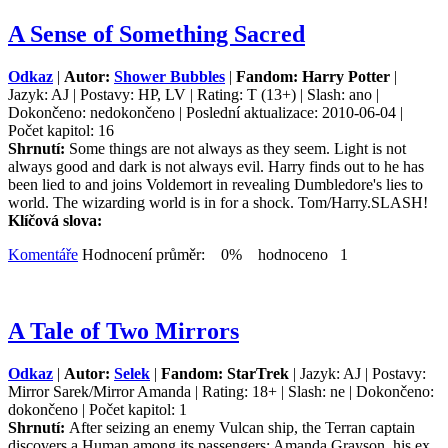
A Sense of Something Sacred
Odkaz
|
Autor:
Shower Bubbles
|
Fandom: Harry Potter
|
Jazyk: AJ | Postavy: HP, LV | Rating: T (13+) | Slash: ano |
Dokončeno: nedokončeno | Poslední aktualizace: 2010-06-04 |
Počet kapitol: 16
Shrnutí:
Some things are not always as they seem. Light is not
always good and dark is not always evil. Harry finds out to he has
been lied to and joins Voldemort in revealing Dumbledore's lies to
world. The wizarding world is in for a shock. Tom/Harry.SLASH!
Klíčová slova:
Komentáře
Hodnocení průměr: 0% hodnoceno 1
A Tale of Two Mirrors
Odkaz
|
Autor:
Selek
|
Fandom: StarTrek
| Jazyk: AJ | Postavy:
Mirror Sarek/Mirror Amanda | Rating: 18+ | Slash: ne | Dokončeno:
dokončeno | Počet kapitol: 1
Shrnutí:
After seizing an enemy Vulcan ship, the Terran captain
discovers a Human among its passengers: Amanda Grayson, his ex,