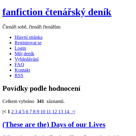
fanfiction čtenářský deník
Čtenáři sobě, čtenáři čtenářům
Hlavní stránka
Registrovat se
Login
Můj deník
Vyhledávání
FAQ
Kontakt
RSS
Povídky podle hodnocení
Celkem vybráno
341
záznamů.
|<
1
2
3
4
5
6
7
8
9
10
11
12
13
14
>|
(These are the) Days of our Lives