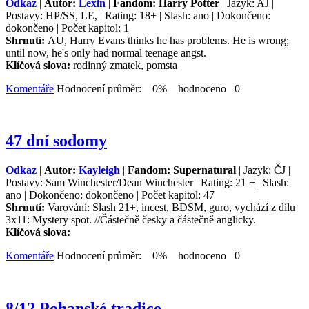
Odkaz
|
Autor:
Lexin
|
Fandom: Harry Potter
| Jazyk: AJ |
Postavy: HP/SS, LE, | Rating: 18+ | Slash: ano | Dokončeno:
dokončeno | Počet kapitol: 1
Shrnutí:
AU, Harry Evans thinks he has problems. He is wrong;
until now, he's only had normal teenage angst.
Klíčová slova:
rodinný zmatek, pomsta
Komentáře
Hodnocení průměr: 0% hodnoceno 0
47 dní sodomy
Odkaz
|
Autor:
Kayleigh
|
Fandom: Supernatural
| Jazyk: ČJ |
Postavy: Sam Winchester/Dean Winchester | Rating: 21 + | Slash:
ano | Dokončeno: dokončeno | Počet kapitol: 47
Shrnutí:
Varování: Slash 21+, incest, BDSM, guro, vychází z dílu
3x11: Mystery spot. //Částečně česky a částečně anglicky.
Klíčová slova:
Komentáře
Hodnocení průměr: 0% hodnoceno 0
8/12 Pohanské tradice