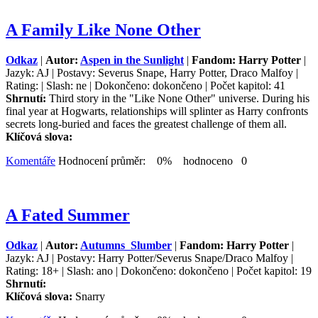
A Family Like None Other
Odkaz
|
Autor:
Aspen in the Sunlight
|
Fandom: Harry Potter
|
Jazyk: AJ | Postavy: Severus Snape, Harry Potter, Draco Malfoy |
Rating: | Slash: ne | Dokončeno: dokončeno | Počet kapitol: 41
Shrnutí:
Third story in the "Like None Other" universe. During his
final year at Hogwarts, relationships will splinter as Harry confronts
secrets long-buried and faces the greatest challenge of them all.
Klíčová slova:
Komentáře
Hodnocení průměr: 0% hodnoceno 0
A Fated Summer
Odkaz
|
Autor:
Autumns_Slumber
|
Fandom: Harry Potter
|
Jazyk: AJ | Postavy: Harry Potter/Severus Snape/Draco Malfoy |
Rating: 18+ | Slash: ano | Dokončeno: dokončeno | Počet kapitol: 19
Shrnutí:
Klíčová slova:
Snarry