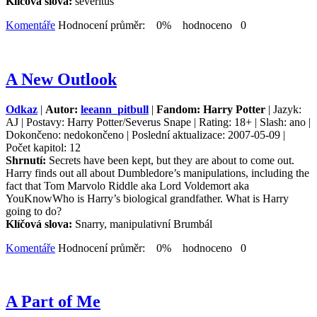
Klíčová slova:
severitus
Komentáře
Hodnocení průměr: 0% hodnoceno 0
A New Outlook
Odkaz
|
Autor:
leeann_pitbull
|
Fandom: Harry Potter
| Jazyk:
AJ | Postavy: Harry Potter/Severus Snape | Rating: 18+ | Slash: ano |
Dokončeno: nedokončeno | Poslední aktualizace: 2007-05-09 |
Počet kapitol: 12
Shrnutí:
Secrets have been kept, but they are about to come out.
Harry finds out all about Dumbledore’s manipulations, including the
fact that Tom Marvolo Riddle aka Lord Voldemort aka
YouKnowWho is Harry’s biological grandfather. What is Harry
going to do?
Klíčová slova:
Snarry, manipulativní Brumbál
Komentáře
Hodnocení průměr: 0% hodnoceno 0
A Part of Me