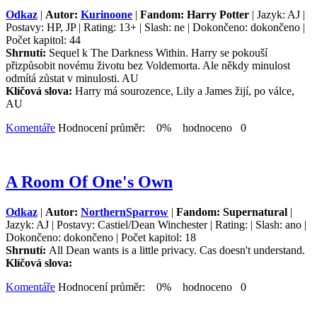
Odkaz
|
Autor:
Kurinoone
|
Fandom: Harry Potter
| Jazyk: AJ |
Postavy: HP, JP | Rating: 13+ | Slash: ne | Dokončeno: dokončeno |
Počet kapitol: 44
Shrnutí:
Sequel k The Darkness Within. Harry se pokouší
přizpůsobit novému životu bez Voldemorta. Ale někdy minulost
odmítá zůstat v minulosti. AU
Klíčová slova:
Harry má sourozence, Lily a James žijí, po válce,
AU
Komentáře
Hodnocení průměr: 0% hodnoceno 0
A Room Of One's Own
Odkaz
|
Autor:
NorthernSparrow
|
Fandom: Supernatural
|
Jazyk: AJ | Postavy: Castiel/Dean Winchester | Rating: | Slash: ano |
Dokončeno: dokončeno | Počet kapitol: 18
Shrnutí:
All Dean wants is a little privacy. Cas doesn't understand.
Klíčová slova:
Komentáře
Hodnocení průměr: 0% hodnoceno 0