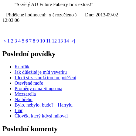
“Skvělý AU Future Faberry fic s extras!”
Přidělené hodnocení: x ( rozečteno ) Dne: 2013-09-02
12:03:06
|<
1
2
3
4
5
6
7
8
9
10
11
12
13
14
>|
Poslední povídky
Knoflík
Jak důležité je míti veverku
I Jedi si zaslouží trochu potěšení
Otevřené moře
Proměny pana Simpsona
Mozzarella
Na břehu
Bylo, nebylo, bude? || Harrylu
Liar
Člověk, který kdysi miloval
Poslední komenty