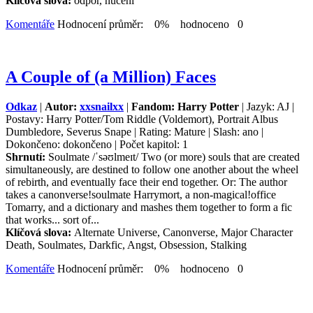
Klíčová slova:
odpor, nuceni
Komentáře
Hodnocení průměr: 0% hodnoceno 0
A Couple of (a Million) Faces
Odkaz
|
Autor:
xxsnailxx
|
Fandom: Harry Potter
| Jazyk: AJ |
Postavy: Harry Potter/Tom Riddle (Voldemort), Portrait Albus
Dumbledore, Severus Snape | Rating: Mature | Slash: ano |
Dokončeno: dokončeno | Počet kapitol: 1
Shrnutí:
Soulmate /ˈsəʊlmeɪt/ Two (or more) souls that are created
simultaneously, are destined to follow one another about the wheel
of rebirth, and eventually face their end together. Or: The author
takes a canonverse!soulmate Harrymort, a non-magical!office
Tomarry, and a dictionary and mashes them together to form a fic
that works... sort of...
Klíčová slova:
Alternate Universe, Canonverse, Major Character
Death, Soulmates, Darkfic, Angst, Obsession, Stalking
Komentáře
Hodnocení průměr: 0% hodnoceno 0