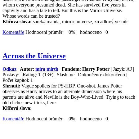
whom everyone presumed dead. She has survived five years in
captivity and has a tale to tell. But this is the Mirror Universe.
Whose words can be trusted?
Klíčová slova:
sarek/amanda, mirror universe, zrcadlový vesmír
Komentáře
Hodnocení průměr: 0% hodnoceno 0
Across the Universe
Odkaz
|
Autor:
mira mirth
|
Fandom: Harry Potter
| Jazyk: AJ |
Postavy: | Rating: T (13+) | Slash: ne | Dokončeno: dokončeno |
Počet kapitol: 1
Shrnutí:
Vague spoilers for PS-HBP. One-shot. James Potter
observes as Harry arrives to an alternate dimension where his
parents are alive and Neville is the Boy-Who-Lived. Trying to teach
old cliches new tricks, here.
Klíčová slova:
Komentáře
Hodnocení průměr: 0% hodnoceno 0