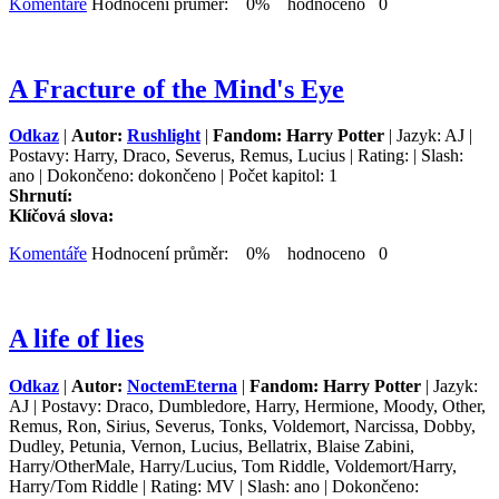
Komentáře
Hodnocení průměr: 0% hodnoceno 0
A Fracture of the Mind's Eye
Odkaz
|
Autor:
Rushlight
|
Fandom: Harry Potter
| Jazyk: AJ |
Postavy: Harry, Draco, Severus, Remus, Lucius | Rating: | Slash:
ano | Dokončeno: dokončeno | Počet kapitol: 1
Shrnutí:
Klíčová slova:
Komentáře
Hodnocení průměr: 0% hodnoceno 0
A life of lies
Odkaz
|
Autor:
NoctemEterna
|
Fandom: Harry Potter
| Jazyk:
AJ | Postavy: Draco, Dumbledore, Harry, Hermione, Moody, Other,
Remus, Ron, Sirius, Severus, Tonks, Voldemort, Narcissa, Dobby,
Dudley, Petunia, Vernon, Lucius, Bellatrix, Blaise Zabini,
Harry/OtherMale, Harry/Lucius, Tom Riddle, Voldemort/Harry,
Harry/Tom Riddle | Rating: MV | Slash: ano | Dokončeno: