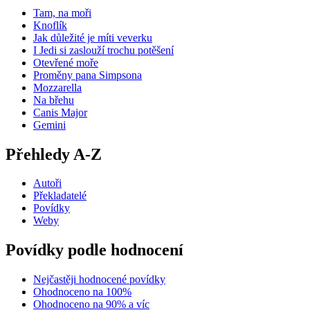
Tam, na moři
Knoflík
Jak důležité je míti veverku
I Jedi si zaslouží trochu potěšení
Otevřené moře
Proměny pana Simpsona
Mozzarella
Na břehu
Canis Major
Gemini
Přehledy A-Z
Autoři
Překladatelé
Povídky
Weby
Povídky podle hodnocení
Nejčastěji hodnocené povídky
Ohodnoceno na 100%
Ohodnoceno na 90% a víc