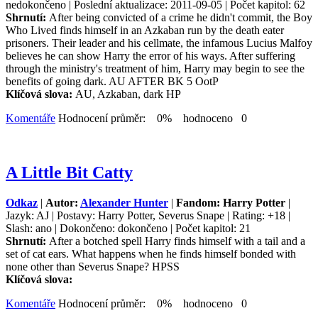
nedokončeno | Poslední aktualizace: 2011-09-05 | Počet kapitol: 62
Shrnutí:
After being convicted of a crime he didn't commit, the Boy
Who Lived finds himself in an Azkaban run by the death eater
prisoners. Their leader and his cellmate, the infamous Lucius Malfoy
believes he can show Harry the error of his ways. After suffering
through the ministry's treatment of him, Harry may begin to see the
benefits of going dark. AU AFTER BK 5 OotP
Klíčová slova:
AU, Azkaban, dark HP
Komentáře
Hodnocení průměr: 0% hodnoceno 0
A Little Bit Catty
Odkaz
|
Autor:
Alexander Hunter
|
Fandom: Harry Potter
|
Jazyk: AJ | Postavy: Harry Potter, Severus Snape | Rating: +18 |
Slash: ano | Dokončeno: dokončeno | Počet kapitol: 21
Shrnutí:
After a botched spell Harry finds himself with a tail and a
set of cat ears. What happens when he finds himself bonded with
none other than Severus Snape? HPSS
Klíčová slova:
Komentáře
Hodnocení průměr: 0% hodnoceno 0