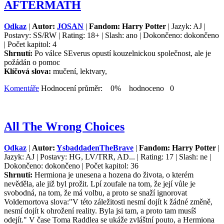
AFTERMATH
Odkaz
|
Autor:
JOSAN
|
Fandom: Harry Potter
| Jazyk: AJ |
Postavy: SS/RW | Rating: 18+ | Slash: ano | Dokončeno: dokončeno
| Počet kapitol: 4
Shrnutí:
Po válce SEverus opustí kouzelnickou společnost, ale je
požádán o pomoc
Klíčová slova:
mučení, lektvary,
Komentáře
Hodnocení průměr: 0% hodnoceno 0
All The Wrong Choices
Odkaz
|
Autor:
YsbaddadenTheBrave
|
Fandom: Harry Potter
|
Jazyk: AJ | Postavy: HG, LV/TRR, AD... | Rating: 17 | Slash: ne |
Dokončeno: dokončeno | Počet kapitol: 36
Shrnutí:
Hermiona je unesena a hozena do života, o kterém
nevěděla, ale již byl prožit. Lpí zoufale na tom, že její vůle je
svobodná, na tom, že má volbu, a proto se snaží ignorovat
Voldemortova slova:"V této záležitosti nesmí dojít k žádné změně,
nesmí dojít k ohrožení reality. Byla jsi tam, a proto tam musíš
odejít." V čase Toma Raddlea se ukáže zvláštní pouto, a Hermiona